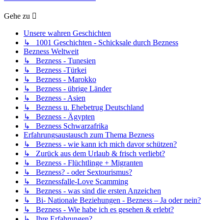
Gehe zu
Unsere wahren Geschichten
↳ 1001 Geschichten - Schicksale durch Bezness
Bezness Weltweit
↳ Bezness - Tunesien
↳ Bezness -Türkei
↳ Bezness - Marokko
↳ Bezness - übrige Länder
↳ Bezness - Asien
↳ Bezness u. Ehebetrug Deutschland
↳ Bezness - Ägypten
↳ Bezness Schwarzafrika
Erfahrungsaustausch zum Thema Bezness
↳ Bezness - wie kann ich mich davor schützen?
↳ Zurück aus dem Urlaub & frisch verliebt?
↳ Bezness - Flüchtlinge + Migranten
↳ Bezness? - oder Sextourismus?
↳ Beznessfalle-Love Scamming
↳ Bezness - was sind die ersten Anzeichen
↳ Bi- Nationale Beziehungen - Bezness – Ja oder nein?
↳ Bezness - Wie habe ich es gesehen & erlebt?
↳ Ihre Erfahrungen?