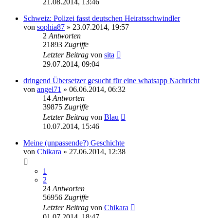
21.08.2014, 13:46
Schweiz: Polizei fasst deutschen Heiratsschwindler
von
sophia87
» 23.07.2014, 19:57
2
Antworten
21893
Zugriffe
Letzter Beitrag
von
sita
29.07.2014, 09:04
dringend Übersetzer gesucht für eine whatsapp Nachricht
von
angel71
» 06.06.2014, 06:32
14
Antworten
39875
Zugriffe
Letzter Beitrag
von
Blau
10.07.2014, 15:46
Meine (unpassende?) Geschichte
von
Chikara
» 27.06.2014, 12:38
1
2
24
Antworten
56956
Zugriffe
Letzter Beitrag
von
Chikara
01.07.2014, 18:47