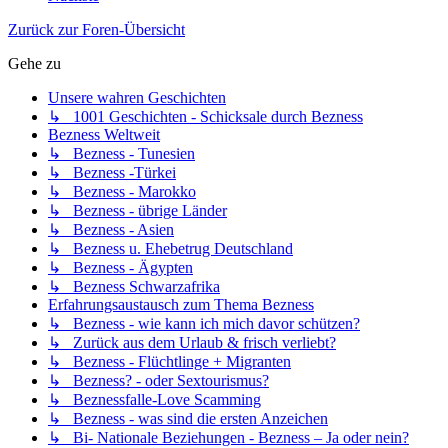
Zurück zur Foren-Übersicht
Gehe zu
Unsere wahren Geschichten
↳ 1001 Geschichten - Schicksale durch Bezness
Bezness Weltweit
↳ Bezness - Tunesien
↳ Bezness -Türkei
↳ Bezness - Marokko
↳ Bezness - übrige Länder
↳ Bezness - Asien
↳ Bezness u. Ehebetrug Deutschland
↳ Bezness - Ägypten
↳ Bezness Schwarzafrika
Erfahrungsaustausch zum Thema Bezness
↳ Bezness - wie kann ich mich davor schützen?
↳ Zurück aus dem Urlaub & frisch verliebt?
↳ Bezness - Flüchtlinge + Migranten
↳ Bezness? - oder Sextourismus?
↳ Beznessfalle-Love Scamming
↳ Bezness - was sind die ersten Anzeichen
↳ Bi- Nationale Beziehungen - Bezness – Ja oder nein?