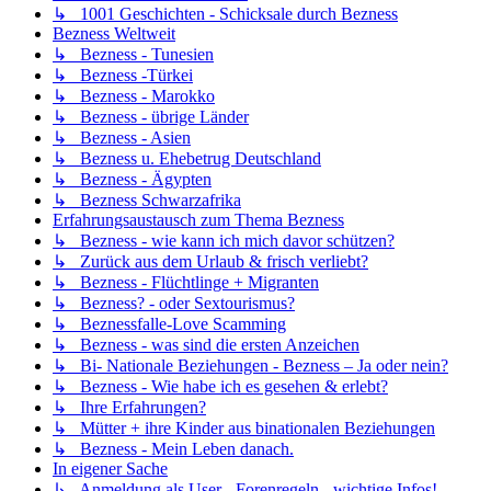
↳ 1001 Geschichten - Schicksale durch Bezness
Bezness Weltweit
↳ Bezness - Tunesien
↳ Bezness -Türkei
↳ Bezness - Marokko
↳ Bezness - übrige Länder
↳ Bezness - Asien
↳ Bezness u. Ehebetrug Deutschland
↳ Bezness - Ägypten
↳ Bezness Schwarzafrika
Erfahrungsaustausch zum Thema Bezness
↳ Bezness - wie kann ich mich davor schützen?
↳ Zurück aus dem Urlaub & frisch verliebt?
↳ Bezness - Flüchtlinge + Migranten
↳ Bezness? - oder Sextourismus?
↳ Beznessfalle-Love Scamming
↳ Bezness - was sind die ersten Anzeichen
↳ Bi- Nationale Beziehungen - Bezness – Ja oder nein?
↳ Bezness - Wie habe ich es gesehen & erlebt?
↳ Ihre Erfahrungen?
↳ Mütter + ihre Kinder aus binationalen Beziehungen
↳ Bezness - Mein Leben danach.
In eigener Sache
↳ Anmeldung als User - Forenregeln - wichtige Infos!