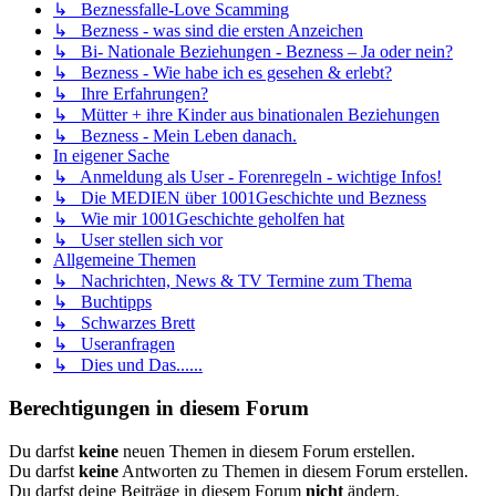
↳ Beznessfalle-Love Scamming
↳ Bezness - was sind die ersten Anzeichen
↳ Bi- Nationale Beziehungen - Bezness – Ja oder nein?
↳ Bezness - Wie habe ich es gesehen & erlebt?
↳ Ihre Erfahrungen?
↳ Mütter + ihre Kinder aus binationalen Beziehungen
↳ Bezness - Mein Leben danach.
In eigener Sache
↳ Anmeldung als User - Forenregeln - wichtige Infos!
↳ Die MEDIEN über 1001Geschichte und Bezness
↳ Wie mir 1001Geschichte geholfen hat
↳ User stellen sich vor
Allgemeine Themen
↳ Nachrichten, News & TV Termine zum Thema
↳ Buchtipps
↳ Schwarzes Brett
↳ Useranfragen
↳ Dies und Das......
Berechtigungen in diesem Forum
Du darfst
keine
neuen Themen in diesem Forum erstellen.
Du darfst
keine
Antworten zu Themen in diesem Forum erstellen.
Du darfst deine Beiträge in diesem Forum
nicht
ändern.