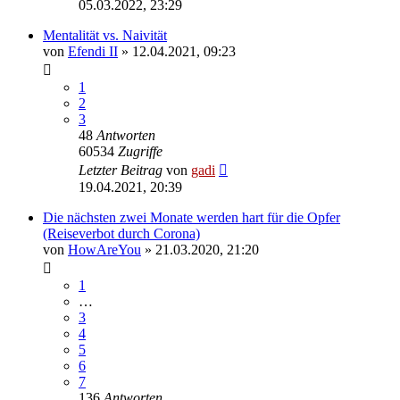
05.03.2022, 23:29
Mentalität vs. Naivität
von
Efendi II
» 12.04.2021, 09:23
1
2
3
48
Antworten
60534
Zugriffe
Letzter Beitrag
von
gadi
19.04.2021, 20:39
Die nächsten zwei Monate werden hart für die Opfer
(Reiseverbot durch Corona)
von
HowAreYou
» 21.03.2020, 21:20
1
…
3
4
5
6
7
136
Antworten