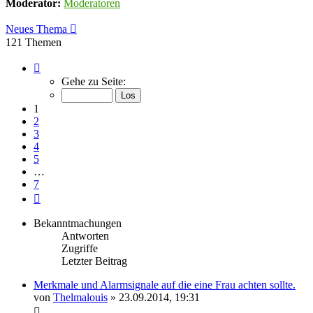
Moderator:
Moderatoren
Neues Thema
121 Themen
Seite
1
Gehe zu Seite:
von
7
1
2
3
4
5
…
7
Nächste
Bekanntmachungen
Antworten
Zugriffe
Letzter Beitrag
Merkmale und Alarmsignale auf die eine Frau achten sollte.
von
Thelmalouis
» 23.09.2014, 19:31