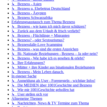
↳ Bezness - Asien
↳ Bezness u. Ehebetrug Deutschland
↳ Bezness - Ägypten
↳ Bezness Schwarzafrika
Erfahrungsaustausch zum Thema Bezness
↳ Bezness - wie kann ich mich davor schützen?
↳ Zurück aus dem Urlaub & frisch verliebt?
↳ Bezness - Flüchtlinge + Migranten
↳ Bezness? - oder Sextourismus?
↳ Beznessfalle-Love Scamming
↳ Bezness - was sind die ersten Anzeichen
↳ Bi- Nationale Beziehungen - Bezness – Ja oder nein?
↳ Bezness - Wie habe ich es gesehen & erlebt?
↳ Ihre Erfahrungen?
↳ Mütter + ihre Kinder aus binationalen Beziehungen
↳ Bezness - Mein Leben danach.
In eigener Sache
↳ Anmeldung als User - Forenregeln - wichtige Infos!
↳ Die MEDIEN über 1001Geschichte und Bezness
↳ Wie mir 1001Geschichte geholfen hat
↳ User stellen sich vor
Allgemeine Themen
↳ Nachrichten, News & TV Termine zum Thema