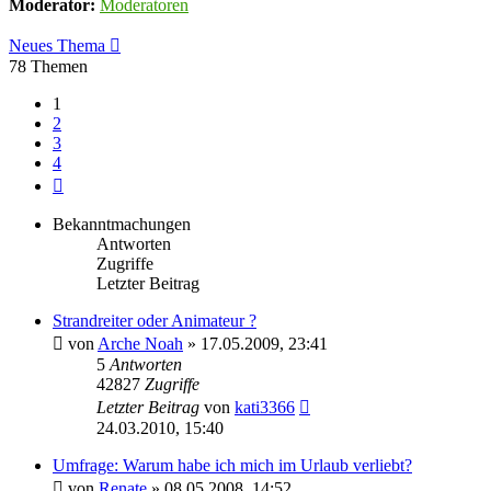
Moderator:
Moderatoren
Neues Thema
78 Themen
1
2
3
4
Nächste
Bekanntmachungen
Antworten
Zugriffe
Letzter Beitrag
Strandreiter oder Animateur ?
von
Arche Noah
» 17.05.2009, 23:41
5
Antworten
42827
Zugriffe
Letzter Beitrag
von
kati3366
24.03.2010, 15:40
Umfrage: Warum habe ich mich im Urlaub verliebt?
von
Renate
» 08.05.2008, 14:52