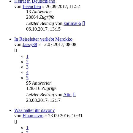
Heirat in Deutschland
von
Leenchen
» 26.09.2017, 11:52
13
Antworten
28664
Zugriffe
Letzter Beitrag
von
karima66
06.10.2017, 13:15
In Reiseleiter verliebt Marokko
von
Jassy88
» 12.07.2017, 08:08
1
2
3
4
5
95
Antworten
128316
Zugriffe
Letzter Beitrag
von
Atin
23.08.2017, 12:17
Was haltet ihr davon?
von
Finamisvm
» 23.09.2016, 10:31
1
2