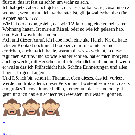
flüstert, das ist fast zu schön um wahr zu sein.
Ich hab jetzt, aber auch gelesen, dass es strafbar wäre, zusammen zu
wohnen, wenn man nicht verheiratet ist, gilt ja wahrscheinlich für
Kopten auch, ????
Wie hat der das angestellt, das wir 1/2 Jahr lang eine gemeinsame
Wohnung hatten. Ist mir ein Rätsel, oder so wie ich gelesen hab,
eine Hand wäscht die andere.
Ach und dieser Anruf, ich habe noch eine alte Handy Nr. da hatte
ich den Kontakt noch nicht blockiert, darum konnte er mich
erreichen, auch las ich heute, warum dieses so weh tut, ja diese
täglichen Anrufe, und so wie Räuber schrieb, hat er mich morgens
auch geweckt, mit Herzchen und ich liebe dich und und und. wenn
er wußte das ich Frühschicht hab. Schöne Erinnerungen und alles
Lügen, Lügen, Lügen.
Und P.S. ich bin schon in Therapie, eben dieses, das ich verletzt
werde und trotz allem, dieser Person nicht wütend sein kann, das ist
ein großes Thema, immer helfen, immer tun, das es anderen gut
geht, und ich hab ein schlechtes Gewissen, mir was zu gönnen.
Nach
oben
Palisa