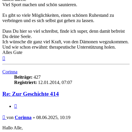
Viel Sport machen und schön saunieren.
Es gibt so viele Möglichkeiten, einen schönen Ruhestand zu
verbringen und es sich selbst gut gehen zu lassen.
Dass Du hier so viel schreibst, finde ich super, denn damit befreist
Du deine Seele.
Ich wünsche dir ganz viel Kraft, von den Dämonen wegzukommen.
Und wie schon erwähnt: therapeutische Unterstützung holen.
Alles Gute
Nach
oben
Corinna
Beiträge:
427
Registriert:
12.01.2014, 07:07
Re: Zur Geschichte 414
Zitieren
Beitrag
von
Corinna
»
08.06.2025, 10:19
Hallo Alle,