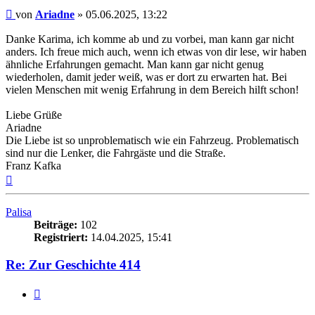
Beitrag
von
Ariadne
»
05.06.2025, 13:22
Danke Karima, ich komme ab und zu vorbei, man kann gar nicht
anders. Ich freue mich auch, wenn ich etwas von dir lese, wir haben
ähnliche Erfahrungen gemacht. Man kann gar nicht genug
wiederholen, damit jeder weiß, was er dort zu erwarten hat. Bei
vielen Menschen mit wenig Erfahrung in dem Bereich hilft schon!
Liebe Grüße
Ariadne
Die Liebe ist so unproblematisch wie ein Fahrzeug. Problematisch
sind nur die Lenker, die Fahrgäste und die Straße.
Franz Kafka
Nach
oben
Palisa
Beiträge:
102
Registriert:
14.04.2025, 15:41
Re: Zur Geschichte 414
Zitieren