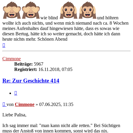
wie blind
und höhren
wollte ich auch nichts, und wenn mich niemand nach ca. 8 Wochen
meines Aufenhaltes dauf hingewiesen hätte, dass es sowas wie
diesen Bertug, hätte ich so weiter gemacht, doch hätte ich dann
heute nichts mehr. Schönen Abend
Nach
oben
Cimmone
Beiträge:
5967
Registriert:
16.11.2018, 07:05
Re: Zur Geschichte 414
Zitieren
Beitrag
von
Cimmone
»
07.06.2025, 11:35
Liebe Palisa,
Ich sag immer mal: "man kann nicht alle retten." Bei Süchtigen
muss der Anstoß von innen kommen, sonst wird das nix.