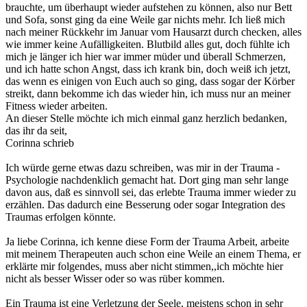
brauchte, um überhaupt wieder aufstehen zu können, also nur Bett
und Sofa, sonst ging da eine Weile gar nichts mehr. Ich ließ mich
nach meiner Rückkehr im Januar vom Hausarzt durch checken, alles
wie immer keine Aufälligkeiten. Blutbild alles gut, doch fühlte ich
mich je länger ich hier war immer müder und überall Schmerzen,
und ich hatte schon Angst, dass ich krank bin, doch weiß ich jetzt,
das wenn es einigen von Euch auch so ging, dass sogar der Körber
streikt, dann bekomme ich das wieder hin, ich muss nur an meiner
Fitness wieder arbeiten.
An dieser Stelle möchte ich mich einmal ganz herzlich bedanken,
das ihr da seit,
Corinna schrieb
Ich würde gerne etwas dazu schreiben, was mir in der Trauma -
Psychologie nachdenklich gemacht hat. Dort ging man sehr lange
davon aus, daß es sinnvoll sei, das erlebte Trauma immer wieder zu
erzählen. Das dadurch eine Besserung oder sogar Integration des
Traumas erfolgen könnte.
Ja liebe Corinna, ich kenne diese Form der Trauma Arbeit, arbeite
mit meinem Therapeuten auch schon eine Weile an einem Thema, er
erklärte mir folgendes, muss aber nicht stimmen,,ich möchte hier
nicht als besser Wisser oder so was rüber kommen.
Ein Trauma ist eine Verletzung der Seele, meistens schon in sehr