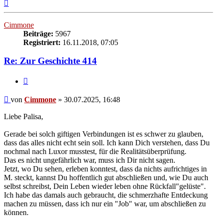
Nach
oben
Cimmone
Beiträge:
5967
Registriert:
16.11.2018, 07:05
Re: Zur Geschichte 414
Zitieren
Beitrag
von
Cimmone
»
30.07.2025, 16:48
Liebe Palisa,
Gerade bei solch giftigen Verbindungen ist es schwer zu glauben,
dass das alles nicht echt sein soll. Ich kann Dich verstehen, dass Du
nochmal nach Luxor musstest, für die Realitätsüberprüfung.
Das es nicht ungefährlich war, muss ich Dir nicht sagen.
Jetzt, wo Du sehen, erleben konntest, dass da nichts aufrichtiges in
M. steckt, kannst Du hoffentlich gut abschließen und, wie Du auch
selbst schreibst, Dein Leben wieder leben ohne Rückfall"gelüste".
Ich habe das damals auch gebraucht, die schmerzhafte Entdeckung
machen zu müssen, dass ich nur ein "Job" war, um abschließen zu
können.