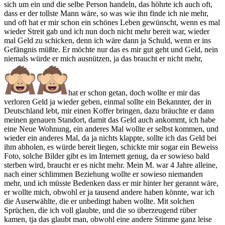
sich um ein und die selbe Person handeln, das höhrte ich auch oft,
dass er der tollste Mann wäre, so was wie ihn finde ich nie mehr,
und oft hat er mir schon ein schönes Leben gewünscht, wenn es mal
wieder Streit gab und ich nun doch nicht mehr bereit war, wieder
mal Geld zu schicken, denn ich wäre dann ja Schuld, wenn er ins
Gefängnis müßte. Er möchte nur das es mir gut geht und Geld, nein
niemals würde er mich ausnützen, ja das braucht er nicht mehr,
hat er schon getan, doch wollte er mir das
verloren Geld ja wieder geben, einmal sollte ein Bekannter, der in
Deutschland lebt, mir einen Koffer bringen, dazu bräuchte er dann
meinen genauen Standort, damit das Geld auch ankommt, ich habe
eine Neue Wohnung, ein anderes Mal wollte er selbst kommen, und
wieder ein anderes Mal, da ja nichts klappte, sollte ich das Geld bei
ihm abholen, es würde bereit liegen, schickte mir sogar ein Beweiss
Foto, solche Bilder gibt es im Internett genug, da er sowieso bald
sterben wird, braucht er es nicht mehr. Mein M. war 4 Jahre alleine,
nach einer schlimmen Beziehung wollte er sowieso niemanden
mehr, und ich müsste Bedenken dass er mir hinter her gerannt wäre,
er wollte mich, obwohl er ja tausend andere haben könnte, war ich
die Auserwählte, die er unbedingt haben wollte. Mit solchen
Sprüchen, die ich voll glaubte, und die so überzeugend rüber
kamen, tja das glaubt man, obwohl eine andere Stimme ganz leise