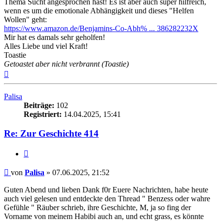
Thema Sucht angesprochen hast! Es ist aber auch super hilfreich,
wenn es um die emotionale Abhängigkeit und dieses "Helfen
Wollen" geht:
https://www.amazon.de/Benjamins-Co-Abh% ... 386282232X
Mir hat es damals sehr geholfen!
Alles Liebe und viel Kraft!
Toastie
Getoastet aber nicht verbrannt (Toastie)
Nach
oben
Palisa
Beiträge:
102
Registriert:
14.04.2025, 15:41
Re: Zur Geschichte 414
Zitieren
Beitrag
von
Palisa
»
07.06.2025, 21:52
Guten Abend und lieben Dank f0r Euere Nachrichten, habe heute
auch viel gelesen und entdeckte den Thread " Benzess oder wahre
Gefühle " Räuber schrieb, ihre Geschichte, M, ja so fing der
Vorname von meinem Habibi auch an, und echt grass, es könnte