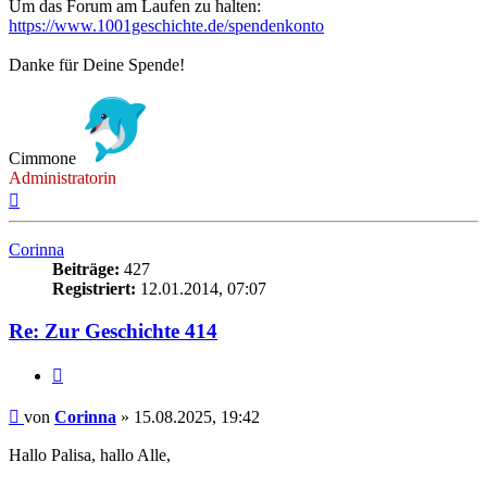
Um das Forum am Laufen zu halten:
https://www.1001geschichte.de/spendenkonto
Danke für Deine Spende!
Cimmone
Administratorin
Nach
oben
Corinna
Beiträge:
427
Registriert:
12.01.2014, 07:07
Re: Zur Geschichte 414
Zitieren
Beitrag
von
Corinna
»
15.08.2025, 19:42
Hallo Palisa, hallo Alle,