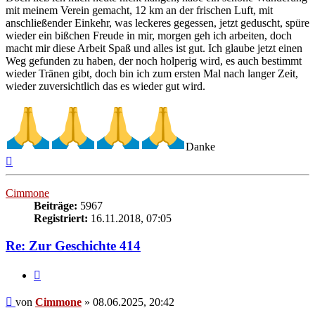
mit meinem Verein gemacht, 12 km an der frischen Luft, mit
anschließender Einkehr, was leckeres gegessen, jetzt geduscht, spüre
wieder ein bißchen Freude in mir, morgen geh ich arbeiten, doch
macht mir diese Arbeit Spaß und alles ist gut. Ich glaube jetzt einen
Weg gefunden zu haben, der noch holperig wird, es auch bestimmt
wieder Tränen gibt, doch bin ich zum ersten Mal nach langer Zeit,
wieder zuversichtlich das es wieder gut wird.
Danke
Nach
oben
Cimmone
Beiträge:
5967
Registriert:
16.11.2018, 07:05
Re: Zur Geschichte 414
Zitieren
Beitrag
von
Cimmone
»
08.06.2025, 20:42