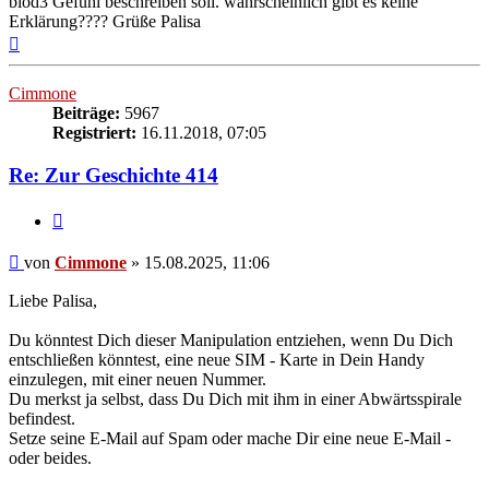
blöd3 Gefühl beschreiben soll. wahrscheinlich gibt es keine
Erklärung???? Grüße Palisa
Nach
oben
Cimmone
Beiträge:
5967
Registriert:
16.11.2018, 07:05
Re: Zur Geschichte 414
Zitieren
Beitrag
von
Cimmone
»
15.08.2025, 11:06
Liebe Palisa,
Du könntest Dich dieser Manipulation entziehen, wenn Du Dich
entschließen könntest, eine neue SIM - Karte in Dein Handy
einzulegen, mit einer neuen Nummer.
Du merkst ja selbst, dass Du Dich mit ihm in einer Abwärtsspirale
befindest.
Setze seine E-Mail auf Spam oder mache Dir eine neue E-Mail -
oder beides.