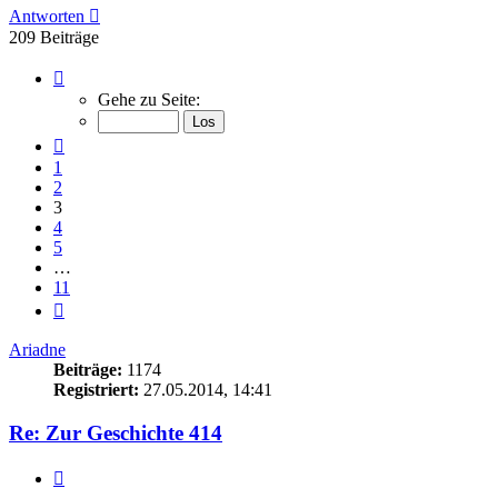
Antworten
209 Beiträge
Seite
3
Gehe zu Seite:
von
11
Vorherige
1
2
3
4
5
…
11
Nächste
Ariadne
Beiträge:
1174
Registriert:
27.05.2014, 14:41
Re: Zur Geschichte 414
Zitieren