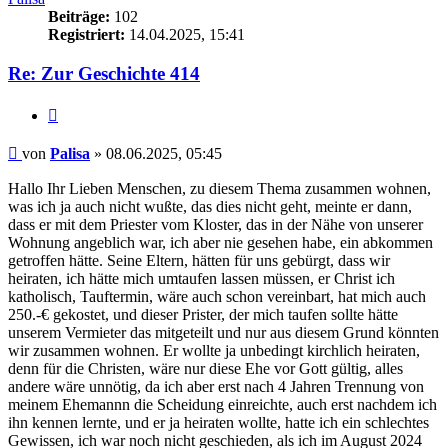
Beiträge:
102
Registriert:
14.04.2025, 15:41
Re: Zur Geschichte 414
Zitieren
Beitrag
von
Palisa
»
08.06.2025, 05:45
Hallo Ihr Lieben Menschen, zu diesem Thema zusammen wohnen,
was ich ja auch nicht wußte, das dies nicht geht, meinte er dann,
dass er mit dem Priester vom Kloster, das in der Nähe von unserer
Wohnung angeblich war, ich aber nie gesehen habe, ein abkommen
getroffen hätte. Seine Eltern, hätten für uns gebürgt, dass wir
heiraten, ich hätte mich umtaufen lassen müssen, er Christ ich
katholisch, Tauftermin, wäre auch schon vereinbart, hat mich auch
250.-€ gekostet, und dieser Prister, der mich taufen sollte hätte
unserem Vermieter das mitgeteilt und nur aus diesem Grund könnten
wir zusammen wohnen. Er wollte ja unbedingt kirchlich heiraten,
denn für die Christen, wäre nur diese Ehe vor Gott gültig, alles
andere wäre unnötig, da ich aber erst nach 4 Jahren Trennung von
meinem Ehemannn die Scheidung einreichte, auch erst nachdem ich
ihn kennen lernte, und er ja heiraten wollte, hatte ich ein schlechtes
Gewissen, ich war noch nicht geschieden, als ich im August 2024