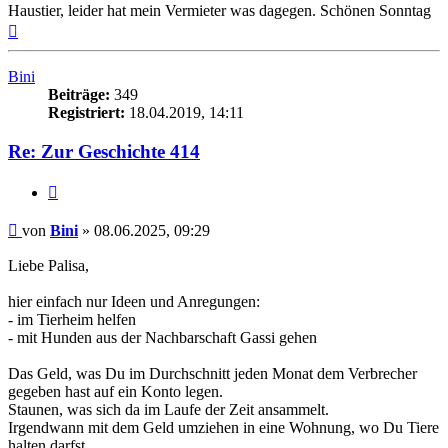
Haustier, leider hat mein Vermieter was dagegen. Schönen Sonntag
Nach
oben
Bini
Beiträge:
349
Registriert:
18.04.2019, 14:11
Re: Zur Geschichte 414
Zitieren
Beitrag
von
Bini
»
08.06.2025, 09:29
Liebe Palisa,
hier einfach nur Ideen und Anregungen:
- im Tierheim helfen
- mit Hunden aus der Nachbarschaft Gassi gehen
Das Geld, was Du im Durchschnitt jeden Monat dem Verbrecher
gegeben hast auf ein Konto legen.
Staunen, was sich da im Laufe der Zeit ansammelt.
Irgendwann mit dem Geld umziehen in eine Wohnung, wo Du Tiere
halten darfst.