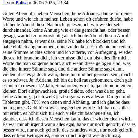
Beitrag
von
Palisa
»
06.06.2025, 23:34
Guten Abend ihr lieben Menschen, liebe Adriane,. danke für deine
Worte und wie ich in meinen Leben schon oft erfahren durfte, habe
ich heute Abend diese Nachricht gelesen, ich war wieder sehr
durcheinander, keine Ahnung wie er das gemacht hat, oder besser
gesagt, war ich zu unvorsichtig als ich heute Abend diesen Anruf
entgegen nahm, er war das, seine Nr. habe ich blockiert und ich
habe einfach abgenommen, ohne zu denken. Er möchte nur reden,
seine Stimme reichte schon und ich zitterte, vor Aufregung, wieder
dieses, ich brauche dich, ich vermisse dich, du bist alles für mich,
Worte die man so gerne höhrt, auch wenn diese gelogen sind, was
die eine innere Stimme sagt, und die andere Stimme sagt dann,
vielleicht ist es ja doch wahr, diese hin und her gerissen sein, macht
es so schwer. Ja, Adriana, ich bin da heil rausgekommen, doch gab
es auch in diesem 1/2 Jahr, Situationen, wo ich, tja ich bin in einem
kleinen Dorf aufgewachsen, große Städte, oder was da so geht,
keine Ahnung, tja ich weiß jetzt sogar was es alles an Drogen und
Tabletten gibt, 70% von denen sind Abhänig, und ich glaube dass
mein ganzes Geld für sowas ausgegeben wurde. Ich hab das alles
mit erlebt, es höhrt sich für euch vielleicht bescheuert an, ich
glaubte, dass ich diesen Menschen kann, das er wieder clean wird.
Es war mir ab irgend wann alles egal, habe nur noch gehofft, dass es
besser wird, nur noch gehofft, das es anders wird, nur noch gehofft,
dass er kein Betrüger ist, sondern mich irgend wie doch mag.