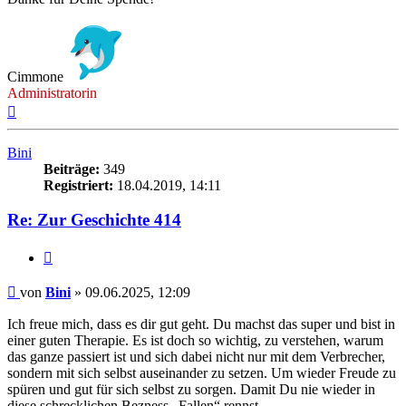
Cimmone
Administratorin
Nach
oben
Bini
Beiträge:
349
Registriert:
18.04.2019, 14:11
Re: Zur Geschichte 414
Zitieren
Beitrag
von
Bini
»
09.06.2025, 12:09
Ich freue mich, dass es dir gut geht. Du machst das super und bist in
einer guten Therapie. Es ist doch so wichtig, zu verstehen, warum
das ganze passiert ist und sich dabei nicht nur mit dem Verbrecher,
sondern mit sich selbst auseinander zu setzen. Um wieder Freude zu
spüren und gut für sich selbst zu sorgen. Damit Du nie wieder in
diese schrecklichen Bezness „Fallen“ rennst.