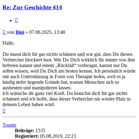
Re: Zur Geschichte 414
Zitieren
Beitrag
von
Bini
»
07.06.2025, 13:48
Hallo,
Du musst dich für gar nichts schämen und wie gut, dass Du diesen
Verbrecher blockiert hast. Wie Du Dich wirklich für immer von ihm
befreien kannst und einem „Rückfall“ vorbeugst, kannst nur Du
selbst wissen, weil Du Dich am besten kennst. Ich persönlich würde
mir auch Unterstützung in Form von Therapie holen, weil es ja
häufig tiefer liegende Gründe hat, warum Menschen sich so
ausbeuten und manipulieren lassen.
Ich wünsche dir ganz viel Kraft. Du brauchst dich für gar nichts
schämen und ich hoffe, dass dieser Verbrecher nie wieder Platz in
deinem Leben haben wird.
Nach
oben
Toastie
Beiträge:
1535
Registriert:
05.08.2019, 22:23