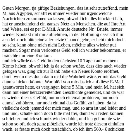
Guten Morgen, tja giftige Beziehungen, das ist sehr zutreffend, mein
M. aus Ägypten, schafft es immer wieder mir irgendwelche
Nachrichten zukommen zu lassen, obwohl ich alles blockiert hab,
hat er anscheindend ein ganzes Netz an Menschen, die auf Ihre Art
und Weise, sei es per E-Mail, Anrufe deutsche Nr., Briefe, immer
wieder Kontakt mit mir aufnehmen, in der Hoffnung dass ich ihm
also M. doch bitte eine aller letzte Chance gebe, er liebt mich doch
so sehr, kann ohne mich nicht Leben, möchte alles wieder gut
machen. Sogar mein verlorenes Geld soll ich wieder bekommen, er
bräuchte nur eine Kontonr.
und ich würde das Geld in den nächsten 10 Tagen auf meinem
Konto haben, obwohl ich ja da schon wußte, dass dies auch wieder
gelogen war, ging ich zur Bank habe ein Neues Konto eröffnet,
damit wenn dies doch dann mal die Wahrheit wäre, er mir das Geld
dann schicken könnte. War blöd von mir das ich auf diese E-Mail
geantwortet hatte, es vergingen keine 5 Min. und mein M. hat sich
dann mit einer herzzerreißenden Geschichte gemeldet, und da war
es wieder dieses Gefühl, nur noch einemal probieren, nur noch
einmal zuhöhren, nur noch einmal das Gefühl zu haben, da ist
vielleicht doch jemand der mich mag, und so arm ist und leidet und
und und, schalte mich doch bitte mal frei, damit wir reden können
schrieb er und ich schmolz wieder dahin, und ich gehorchte wie
schon so oft, doch ganz plötzlich, wurde ich trotz diesem einlullen
wach, er fragte mich doch tatsächlich, ob ich ihm 560.- € schicken