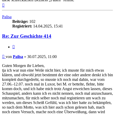
Nach
oben
Palisa
Beiträge:
102
Registriert:
14.04.2025, 15:41
Re: Zur Geschichte 414
Zitieren
Beitrag
von
Palisa
»
30.07.2025, 11:00
Guten Morgen ihr Lieben,
tja ich war nun eine Weile nicht hier, ich musste für mich etwas
klären, und obwohl jetzt bestimmt der eine oder andere denkt ich bin
komplett durchgedreht, so musste ich noch mal dahin, war vom
27.06.-12.07. noch mal in Luxor, bei M. er bettelte, flehte, bitte
komm doch, und ich habe mich trotz Angst erweichen lassen, dieses
Schauspiel, anders kann ich es nicht nennen, noch mal anzuschauen,
mitzumachen, für mich selber noch mal registrieren um wach zu
werden, um dieses Scheiß Gefühl, was ich hier hatte zu bekämpfen,
so nach dem Motto, was ich hier auch schon gelesen hab, mach
noch einen Versuch, mache noch eine Überweißung, dann wird