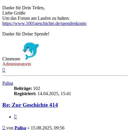
Danke für Dein Teilen,
Liebe Grüße
Um das Forum am Laufen zu halten:
https://www.1001geschichte.de/spendenkonto
Danke für Deine Spende!
Cimmone
Administratorin
Nach
oben
Palisa
Beiträge:
102
Registriert:
14.04.2025, 15:41
Re: Zur Geschichte 414
Zitieren
Beitrag
von
Palisa
»
15.08.2025, 09:56