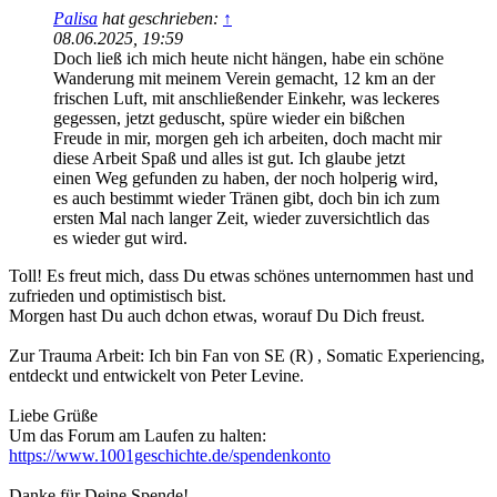
Palisa
hat geschrieben:
↑
08.06.2025, 19:59
Doch ließ ich mich heute nicht hängen, habe ein schöne
Wanderung mit meinem Verein gemacht, 12 km an der
frischen Luft, mit anschließender Einkehr, was leckeres
gegessen, jetzt geduscht, spüre wieder ein bißchen
Freude in mir, morgen geh ich arbeiten, doch macht mir
diese Arbeit Spaß und alles ist gut. Ich glaube jetzt
einen Weg gefunden zu haben, der noch holperig wird,
es auch bestimmt wieder Tränen gibt, doch bin ich zum
ersten Mal nach langer Zeit, wieder zuversichtlich das
es wieder gut wird.
Toll! Es freut mich, dass Du etwas schönes unternommen hast und
zufrieden und optimistisch bist.
Morgen hast Du auch dchon etwas, worauf Du Dich freust.
Zur Trauma Arbeit: Ich bin Fan von SE (R) , Somatic Experiencing,
entdeckt und entwickelt von Peter Levine.
Liebe Grüße
Um das Forum am Laufen zu halten:
https://www.1001geschichte.de/spendenkonto
Danke für Deine Spende!