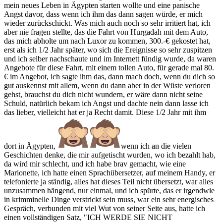
mein neues Leben in Ägypten starten wollte und eine panische
Angst davor, dass wenn ich ihm das dann sagen würde, er mich
wieder zurückschickt. Was mich auch noch so sehr irritiert hat, ich
aber nie fragen stellte, das die Fahrt von Hurgadah mit dem Auto,
das mich abholte um nach Luxor zu kommen, 300.-€ gekostet hat,
erst als ich 1/2 Jahr später, wo sich die Ereignisse so sehr zuspitzen
und ich selber nachschaute und im Internett fündig wurde, da waren
Angebote für diese Fahrt, mit einem tollen Auto, für gerade mal 80.
€ im Angebot, ich sagte ihm das, dann mach doch, wenn du dich so
gut auskennst mit allem, wenn du dann aber in der Wüste verloren
gehst, brauchst du dich nicht wundern, er wäre dann nicht seine
Schuld, natürlich bekam ich Angst und dachte nein dann lasse ich
das lieber, vielleicht hat er ja Recht damit. Diese 1/2 Jahr mit ihm
dort in Ägypten,
wenn ich an die vielen
Geschichten denke, die mir aufgetischt wurden, wo ich bezahlt hab,
da wird mir schlecht, und ich habe brav gemacht, wie eine
Marionette, ich hatte einen Sprachübersetzer, auf meinem Handy, er
telefonierte ja ständig, alles hat dieses Teil nicht übersetzt, war alles
unzusammen hängend, nur einmal, und ich spürte, das er irgendwie
in krimminelle Dinge verstrickt sein muss, war ein sehr energisches
Gespräch, verbunden mit viel Wut von seiner Seite aus, hatte ich
einen vollständigen Satz, "ICH WERDE SIE NICHT