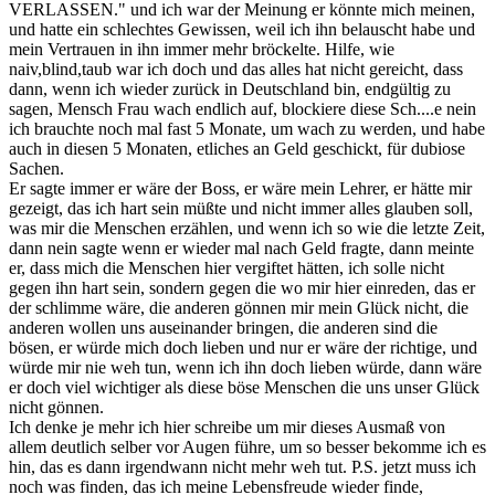
VERLASSEN." und ich war der Meinung er könnte mich meinen,
und hatte ein schlechtes Gewissen, weil ich ihn belauscht habe und
mein Vertrauen in ihn immer mehr bröckelte. Hilfe, wie
naiv,blind,taub war ich doch und das alles hat nicht gereicht, dass
dann, wenn ich wieder zurück in Deutschland bin, endgültig zu
sagen, Mensch Frau wach endlich auf, blockiere diese Sch....e nein
ich brauchte noch mal fast 5 Monate, um wach zu werden, und habe
auch in diesen 5 Monaten, etliches an Geld geschickt, für dubiose
Sachen.
Er sagte immer er wäre der Boss, er wäre mein Lehrer, er hätte mir
gezeigt, das ich hart sein müßte und nicht immer alles glauben soll,
was mir die Menschen erzählen, und wenn ich so wie die letzte Zeit,
dann nein sagte wenn er wieder mal nach Geld fragte, dann meinte
er, dass mich die Menschen hier vergiftet hätten, ich solle nicht
gegen ihn hart sein, sondern gegen die wo mir hier einreden, das er
der schlimme wäre, die anderen gönnen mir mein Glück nicht, die
anderen wollen uns auseinander bringen, die anderen sind die
bösen, er würde mich doch lieben und nur er wäre der richtige, und
würde mir nie weh tun, wenn ich ihn doch lieben würde, dann wäre
er doch viel wichtiger als diese böse Menschen die uns unser Glück
nicht gönnen.
Ich denke je mehr ich hier schreibe um mir dieses Ausmaß von
allem deutlich selber vor Augen führe, um so besser bekomme ich es
hin, das es dann irgendwann nicht mehr weh tut. P.S. jetzt muss ich
noch was finden, das ich meine Lebensfreude wieder finde,