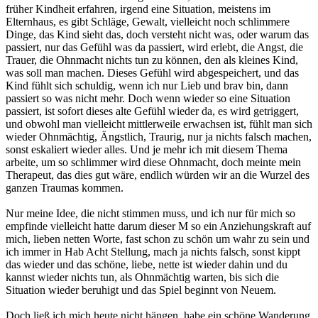
früher Kindheit erfahren, irgend eine Situation, meistens im
Elternhaus, es gibt Schläge, Gewalt, vielleicht noch schlimmere
Dinge, das Kind sieht das, doch versteht nicht was, oder warum das
passiert, nur das Gefühl was da passiert, wird erlebt, die Angst, die
Trauer, die Ohnmacht nichts tun zu können, den als kleines Kind,
was soll man machen. Dieses Gefühl wird abgespeichert, und das
Kind fühlt sich schuldig, wenn ich nur Lieb und brav bin, dann
passiert so was nicht mehr. Doch wenn wieder so eine Situation
passiert, ist sofort dieses alte Gefühl wieder da, es wird getriggert,
und obwohl man vielleicht mittlerweile erwachsen ist, fühlt man sich
wieder Ohnmächtig, Ängstlich, Traurig, nur ja nichts falsch machen,
sonst eskaliert wieder alles. Und je mehr ich mit diesem Thema
arbeite, um so schlimmer wird diese Ohnmacht, doch meinte mein
Therapeut, das dies gut wäre, endlich würden wir an die Wurzel des
ganzen Traumas kommen.
Nur meine Idee, die nicht stimmen muss, und ich nur für mich so
empfinde vielleicht hatte darum dieser M so ein Anziehungskraft auf
mich, lieben netten Worte, fast schon zu schön um wahr zu sein und
ich immer in Hab Acht Stellung, mach ja nichts falsch, sonst kippt
das wieder und das schöne, liebe, nette ist wieder dahin und du
kannst wieder nichts tun, als Ohnmächtig warten, bis sich die
Situation wieder beruhigt und das Spiel beginnt von Neuem.
Doch ließ ich mich heute nicht hängen, habe ein schöne Wanderung