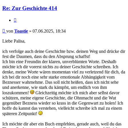
Re: Zur Geschichte 414
Zitieren
Beitrag
von
Toastie
»
07.06.2025, 18:34
Liebe Palisa,
ich verfolge auch deine Geschichte bzw. deinen Weg und drücke dir
fest die Daumen, dass du den Absprung schaffst!
Ich bin eine Freundin der klaren, unverblümten Worte. Deshalb
möchte ich dir vorerst nichts zu deiner Geschichte schreiben. Ich
denke, meine Worte wären momentan viel zu verletzend für dich, da
ich bei dir noch eine sehr starke emotionale Abhängigkeit vom
Beznesser wahrnehme. Das soll nicht heißen, dass ich nicht sehe
und anerkenne, wie stark du kämpfst, um endlich von ihm
loszukommen!
Gleichzeitig möchte ich mich aber selbst davor
schützen, meine eigene Geschichte, die Ohnmacht und die Wut
gegenüber Bezness wieder so krass in die Gegenwart zu holen! Ich
hoffe du kannst das verstehen, vielleicht schreibe ich mal zu einem
späteren Zeitpunkt!
Ich möchte dir aber ein Buch empfehlen, gerade auch, weil du das