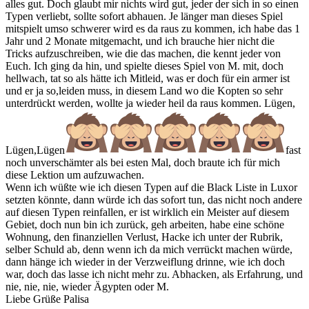
alles gut. Doch glaubt mir nichts wird gut, jeder der sich in so einen
Typen verliebt, sollte sofort abhauen. Je länger man dieses Spiel
mitspielt umso schwerer wird es da raus zu kommen, ich habe das 1
Jahr und 2 Monate mitgemacht, und ich brauche hier nicht die
Tricks aufzuschreiben, wie die das machen, die kennt jeder von
Euch. Ich ging da hin, und spielte dieses Spiel von M. mit, doch
hellwach, tat so als hätte ich Mitleid, was er doch für ein armer ist
und er ja so,leiden muss, in diesem Land wo die Kopten so sehr
unterdrückt werden, wollte ja wieder heil da raus kommen. Lügen,
Lügen,Lügen
fast
noch unverschämter als bei esten Mal, doch braute ich für mich
diese Lektion um aufzuwachen.
Wenn ich wüßte wie ich diesen Typen auf die Black Liste in Luxor
setzten könnte, dann würde ich das sofort tun, das nicht noch andere
auf diesen Typen reinfallen, er ist wirklich ein Meister auf diesem
Gebiet, doch nun bin ich zurück, geh arbeiten, habe eine schöne
Wohnung, den finanziellen Verlust, Hacke ich unter der Rubrik,
selber Schuld ab, denn wenn ich da mich verrückt machen würde,
dann hänge ich wieder in der Verzweiflung drinne, wie ich doch
war, doch das lasse ich nicht mehr zu. Abhacken, als Erfahrung, und
nie, nie, nie, wieder Ägypten oder M.
Liebe Grüße Palisa