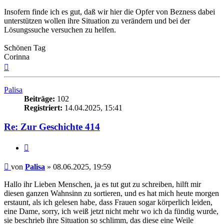
Insofern finde ich es gut, daß wir hier die Opfer von Bezness dabei
unterstützen wollen ihre Situation zu verändern und bei der
Lösungssuche versuchen zu helfen.
Schönen Tag
Corinna
Nach
oben
Palisa
Beiträge:
102
Registriert:
14.04.2025, 15:41
Re: Zur Geschichte 414
Zitieren
Beitrag
von
Palisa
»
08.06.2025, 19:59
Hallo ihr Lieben Menschen, ja es tut gut zu schreiben, hilft mir
diesen ganzen Wahnsinn zu sortieren, und es hat mich heute morgen
erstaunt, als ich gelesen habe, dass Frauen sogar körperlich leiden,
eine Dame, sorry, ich weiß jetzt nicht mehr wo ich da fündig wurde,
sie beschrieb ihre Situation so schlimm, das diese eine Weile