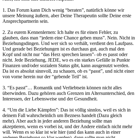
1. Das Forum kann Dich wenig “beraten”, natürlich könne wir
unsere Meinung äußern, aber Deine Therapeutin sollte Deine erste
Ansprechpartnerin sein.
2. Zu eurem Kennenlernen: Ich halte es für einen Fehler, zu
glauben, dass man “jedem eine Chance geben muss”. Nein. Nicht in
Beziehungsdingen. Und wer sich so verhält, verdient den Laufpass.
Und gerade bei Beziehungen ist es durchaus gut, auch mal den
Kopf und nicht nur “das Herz sprechen lassen”- ob es passt oder
nicht. Jede Beziehung, JEDE, wo es ein starkes Gefälle in Punkte
Finanzen und/oder sozialem Status gibt, kann ausgenutzt werden.
Da ist es absolut sinnvoll, zu schauen, ob es “passt”, und nicht einer
von vorne herein nur der “gebende Teil” ist.
3. “Es passt”… Romantik und Verliebtsein können nicht alles
überwinden. Dazu gehören auch Grenzen im Altersunterschied, den
Interessen, der Lebensweise und der Gesundheit.
4. “Um die Liebe Kämpfen”: Das ist völlig sinnlos, weil es sich in
deinem Fall wahrscheinlich um Bezness handelt (Dazu gleich
mehr). Aber auch in jeder anderen Beziehung sollte man
akzeptieren, wenn es vorbei ist, und der Andere einfach nicht mehr
will. Wenn es so klar ist wie hier (und das kann auch in einer
anderen Beziehung so klar werden), dann sollte man nicht