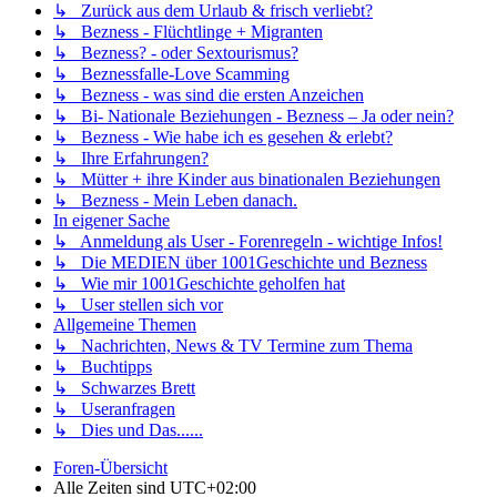
↳ Zurück aus dem Urlaub & frisch verliebt?
↳ Bezness - Flüchtlinge + Migranten
↳ Bezness? - oder Sextourismus?
↳ Beznessfalle-Love Scamming
↳ Bezness - was sind die ersten Anzeichen
↳ Bi- Nationale Beziehungen - Bezness – Ja oder nein?
↳ Bezness - Wie habe ich es gesehen & erlebt?
↳ Ihre Erfahrungen?
↳ Mütter + ihre Kinder aus binationalen Beziehungen
↳ Bezness - Mein Leben danach.
In eigener Sache
↳ Anmeldung als User - Forenregeln - wichtige Infos!
↳ Die MEDIEN über 1001Geschichte und Bezness
↳ Wie mir 1001Geschichte geholfen hat
↳ User stellen sich vor
Allgemeine Themen
↳ Nachrichten, News & TV Termine zum Thema
↳ Buchtipps
↳ Schwarzes Brett
↳ Useranfragen
↳ Dies und Das......
Foren-Übersicht
Alle Zeiten sind
UTC+02:00