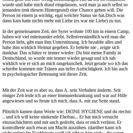
wurde und habe mich drauf eingelassen, weil man ja auch selbst so
jemanden (mit diesem Hintergrund) eine Chance geben will. Die
Person ist einem ja wichtig, egal welcher Status sie hat.Doch was
dann kam hatte nichts mehr mit Liebe (es war nie Liebe) zu tun.
In der gemeinsamen Zeit, der Syrer wohnte 100 km in einem Camp,
haben wir viel miteinander erlebt. Selbstverständlich weil man die
Person liebt, gibt man ihm Unterstützung. Ich bezahlte alles und
habe ihm wirklich Heimat gegeben. Er bettelte nie , zeigte sich
dankbar. Das schätze er immer wieder: Du bist meine Family in
Deutschland, so wurde mir immer wieder gesagt und ich sah
wirklich wie er sich an mich rangekuschelt. Jetzt gerade wo ich das
schreibe kommen mir Tränen aus tiefer Aufrichtigkeit. Ich bin auch
in psychologsicher Betreuung seit dieser Zeit.
Mit der Zeit war es aber so, dass A. sein Verhalten änderte. Seit
einiger Zeit leide ich an einer Immunerkrankung und war auf Hilfe
angewiesen und so freute ich mich, dass A. mir zur Seite stand.
Plötzlich kamen dann Worte wie: DEINE HYGIENE und du riechst
.. und ich will keine stinkende Ehefrau... Er hat mich versucht
einzuschüchtern und mir auch gedroht, dass er mich verlässt. Er
kontrollierte auch etwas um Macht auszüben. (darüber kann ich
nicht reden) Im Nachhinein weiß ich gibt es hier viele , die sagen