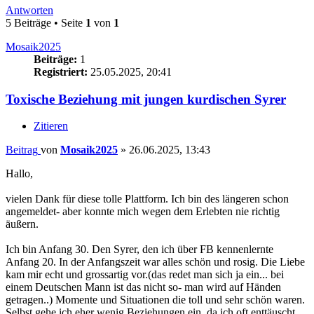
Antworten
5 Beiträge • Seite
1
von
1
Mosaik2025
Beiträge:
1
Registriert:
25.05.2025, 20:41
Toxische Beziehung mit jungen kurdischen Syrer
Zitieren
Beitrag
von
Mosaik2025
»
26.06.2025, 13:43
Hallo,
vielen Dank für diese tolle Plattform. Ich bin des längeren schon
angemeldet- aber konnte mich wegen dem Erlebten nie richtig
äußern.
Ich bin Anfang 30. Den Syrer, den ich über FB kennenlernte
Anfang 20. In der Anfangszeit war alles schön und rosig. Die Liebe
kam mir echt und grossartig vor.(das redet man sich ja ein... bei
einem Deutschen Mann ist das nicht so- man wird auf Händen
getragen..) Momente und Situationen die toll und sehr schön waren.
Selbst gehe ich eher wenig Beziehungen ein, da ich oft enttäuscht