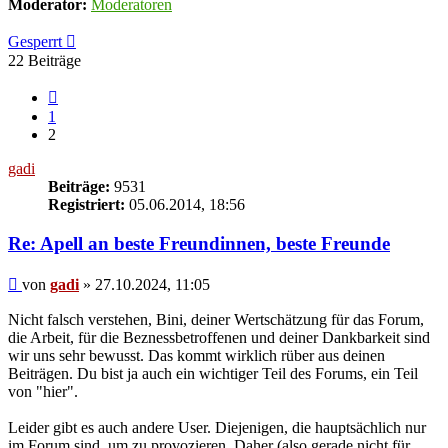
Moderator:
Moderatoren
Gesperrt
22 Beiträge
Vorherige
1
2
gadi
Beiträge:
9531
Registriert:
05.06.2014, 18:56
Re: Apell an beste Freundinnen, beste Freunde
Beitrag
von
gadi
»
27.10.2024, 11:05
Nicht falsch verstehen, Bini, deiner Wertschätzung für das Forum,
die Arbeit, für die Beznessbetroffenen und deiner Dankbarkeit sind
wir uns sehr bewusst. Das kommt wirklich rüber aus deinen
Beiträgen. Du bist ja auch ein wichtiger Teil des Forums, ein Teil
von "hier".
Leider gibt es auch andere User. Diejenigen, die hauptsächlich nur
im Forum sind, um zu provozieren. Daher (also gerade nicht für