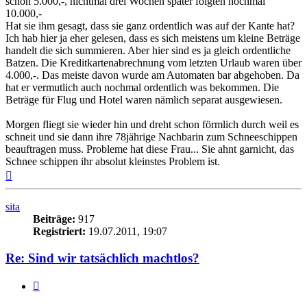
schon 5.000,-, nichtmal drei Wochen später folgten nochmal
10.000,-
Hat sie ihm gesagt, dass sie ganz ordentlich was auf der Kante hat?
Ich hab hier ja eher gelesen, dass es sich meistens um kleine Beträge
handelt die sich summieren. Aber hier sind es ja gleich ordentliche
Batzen. Die Kreditkartenabrechnung vom letzten Urlaub waren über
4.000,-. Das meiste davon wurde am Automaten bar abgehoben. Da
hat er vermutlich auch nochmal ordentlich was bekommen. Die
Beträge für Flug und Hotel waren nämlich separat ausgewiesen.
Morgen fliegt sie wieder hin und dreht schon förmlich durch weil es
schneit und sie dann ihre 78jährige Nachbarin zum Schneeschippen
beauftragen muss. Probleme hat diese Frau... Sie ahnt garnicht, das
Schnee schippen ihr absolut kleinstes Problem ist.
Nach
oben
sita
Beiträge:
917
Registriert:
19.07.2011, 19:07
Re: Sind wir tatsächlich machtlos?
Zitieren