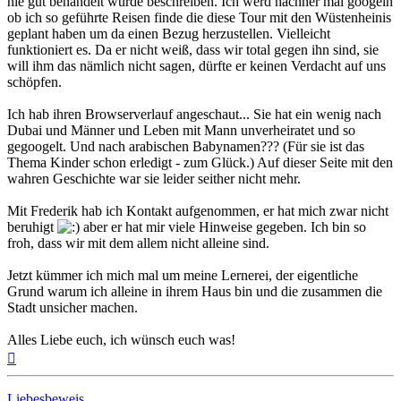
nie gut behandelt wurde beschreiben. Ich werd nachher mal googeln
ob ich so geführte Reisen finde die diese Tour mit den Wüstenheinis
geplant haben um da einen Bezug herzustellen. Vielleicht
funktioniert es. Da er nicht weiß, dass wir total gegen ihn sind, sie
will ihm das nämlich nicht sagen, dürfte er keinen Verdacht auf uns
schöpfen.
Ich hab ihren Browserverlauf angeschaut... Sie hat ein wenig nach
Dubai und Männer und Leben mit Mann unverheiratet und so
gegoogelt. Und nach arabischen Babynamen??? (Für sie ist das
Thema Kinder schon erledigt - zum Glück.) Auf dieser Seite mit den
wahren Geschichte war sie leider seither nicht mehr.
Mit Frederik hab ich Kontakt aufgenommen, er hat mich zwar nicht
beruhigt
aber er hat mir viele Hinweise gegeben. Ich bin so
froh, dass wir mit dem allem nicht alleine sind.
Jetzt kümmer ich mich mal um meine Lernerei, der eigentliche
Grund warum ich alleine in ihrem Haus bin und die zusammen die
Stadt unsicher machen.
Alles Liebe euch, ich wünsch euch was!
Nach
oben
Liebesbeweis