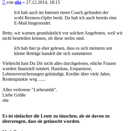
Beitrag
von
sita
»
27.12.2014, 18:15
Ich hab auch im Internet einen Coach gefunden der
wohl Bezness-Opfer berät. Da hab ich auch bereits eine
E-Mail hingesendet.
Betty, wir warnen grundsätzlich vor solchen Angeboten, weil wir
nicht beurteilen können, ob diese seriös sind.
Ich hab hier ja eher gelesen, dass es sich meistens um
kleine Beträge handelt die sich summieren
Vielleicht hast Du Dir nicht alles durchgelesen, etliche Frauen
wurden finanziell ruiniert. Hausbau, Ersparnisse,
Lebensversicherungen gekündigt, Kredite über viele Jahre,
Rentenpunkte weg ......
Alles verlorene "Liebesmüh".
Liebe Grüße
sita
Es ist einfacher die Leute zu täuschen, als sie davon zu
überzeugen, dass sie getäuscht wurden.