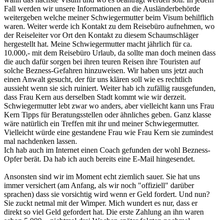
Fall werden wir unsere Informationen an die Ausländerbehörde
weitergeben welche meiner Schwiegermutter beim Visum behilflich
waren. Weiter werde ich Kontakt zu dem Reisebüro aufnehmen, wo
der Reiseleiter vor Ort den Kontakt zu diesem Schaumschläger
hergestellt hat. Meine Schwiegermutter macht jährlich für ca.
10.000,- mit dem Reisebüro Urlaub, da sollte man doch meinen dass
die auch dafür sorgen bei ihren teuren Reisen ihre Touristen auf
solche Bezness-Gefahren hinzuweisen. Wir haben uns jetzt auch
einen Anwalt gesucht, der für uns klären soll wie es rechtlich
aussieht wenn sie sich ruiniert. Weiter hab ich zufällig rausgefunden,
dass Frau Kern aus derselben Stadt kommt wie wir derzeit.
Schwiegermutter lebt zwar wo anders, aber vielleicht kann uns Frau
Kern Tipps für Beratungsstellen oder ähnliches geben. Ganz klasse
wäre natürlich ein Treffen mit ihr und meiner Schwiegermutter.
Vielleicht würde eine gestandene Frau wie Frau Kern sie zumindest
mal nachdenken lassen.
Ich hab auch im Internet einen Coach gefunden der wohl Bezness-
Opfer berät. Da hab ich auch bereits eine E-Mail hingesendet.
Ansonsten sind wir im Moment echt ziemlich sauer. Sie hat uns
immer versichert (am Anfang, als wir noch "offiziell" darüber
sprachen) dass sie vorsichtig wird wenn er Geld fordert. Und nun?
Sie zuckt netmal mit der Wimper. Mich wundert es nur, dass er
direkt so viel Geld gefordert hat. Die erste Zahlung an ihn waren