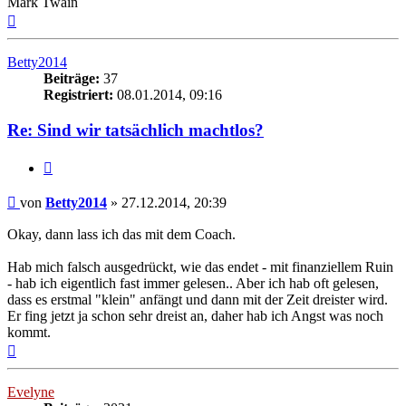
Mark Twain
Nach
oben
Betty2014
Beiträge:
37
Registriert:
08.01.2014, 09:16
Re: Sind wir tatsächlich machtlos?
Zitieren
Beitrag
von
Betty2014
»
27.12.2014, 20:39
Okay, dann lass ich das mit dem Coach.
Hab mich falsch ausgedrückt, wie das endet - mit finanziellem Ruin
- hab ich eigentlich fast immer gelesen.. Aber ich hab oft gelesen,
dass es erstmal "klein" anfängt und dann mit der Zeit dreister wird.
Er fing jetzt ja schon sehr dreist an, daher hab ich Angst was noch
kommt.
Nach
oben
Evelyne