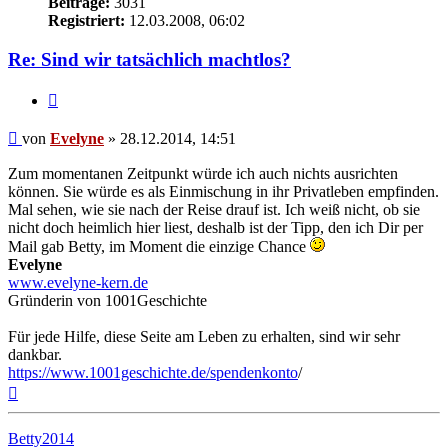
Beiträge:
3031
Registriert:
12.03.2008, 06:02
Re: Sind wir tatsächlich machtlos?
Zitieren
Beitrag
von
Evelyne
»
28.12.2014, 14:51
Zum momentanen Zeitpunkt würde ich auch nichts ausrichten
können. Sie würde es als Einmischung in ihr Privatleben empfinden.
Mal sehen, wie sie nach der Reise drauf ist. Ich weiß nicht, ob sie
nicht doch heimlich hier liest, deshalb ist der Tipp, den ich Dir per
Mail gab Betty, im Moment die einzige Chance
Evelyne
www.evelyne-kern.de
Gründerin von 1001Geschichte
Für jede Hilfe, diese Seite am Leben zu erhalten, sind wir sehr
dankbar.
https://www.1001geschichte.de/spendenkonto
/
Nach
oben
Betty2014