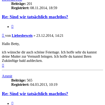
Beiträge:
201
Registriert:
08.11.2014, 18:59
Re: Sind wir tatsächlich machtlos?
Zitieren
Beitrag
von
Liebesbeweis
»
23.12.2014, 14:21
Hallo Betty,
ich wünsche dir auch schöne Feiertage. Ich hoffe sehr du kannst
deine Mutter zur Vernunft bringen. Ich hoffe du kannst Ihren
Zukünftige bald aufdecken.
Nach
oben
Ammit
Beiträge:
565
Registriert:
04.03.2013, 10:19
Re: Sind wir tatsächlich machtlos?
Zitieren