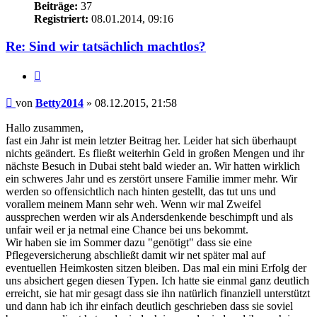
Beiträge:
37
Registriert:
08.01.2014, 09:16
Re: Sind wir tatsächlich machtlos?
Zitieren
Beitrag
von
Betty2014
»
08.12.2015, 21:58
Hallo zusammen,
fast ein Jahr ist mein letzter Beitrag her. Leider hat sich überhaupt
nichts geändert. Es fließt weiterhin Geld in großen Mengen und ihr
nächste Besuch in Dubai steht bald wieder an. Wir hatten wirklich
ein schweres Jahr und es zerstört unsere Familie immer mehr. Wir
werden so offensichtlich nach hinten gestellt, das tut uns und
vorallem meinem Mann sehr weh. Wenn wir mal Zweifel
aussprechen werden wir als Andersdenkende beschimpft und als
unfair weil er ja netmal eine Chance bei uns bekommt.
Wir haben sie im Sommer dazu "genötigt" dass sie eine
Pflegeversicherung abschließt damit wir net später mal auf
eventuellen Heimkosten sitzen bleiben. Das mal ein mini Erfolg der
uns absichert gegen diesen Typen. Ich hatte sie einmal ganz deutlich
erreicht, sie hat mir gesagt dass sie ihn natürlich finanziell unterstützt
und dann hab ich ihr einfach deutlich geschrieben dass sie soviel