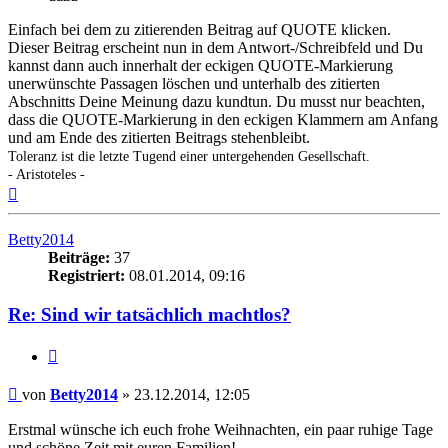
Einfach bei dem zu zitierenden Beitrag auf QUOTE klicken.
Dieser Beitrag erscheint nun in dem Antwort-/Schreibfeld und Du
kannst dann auch innerhalt der eckigen QUOTE-Markierung
unerwünschte Passagen löschen und unterhalb des zitierten
Abschnitts Deine Meinung dazu kundtun. Du musst nur beachten,
dass die QUOTE-Markierung in den eckigen Klammern am Anfang
und am Ende des zitierten Beitrags stehenbleibt.
Toleranz ist die letzte Tugend einer untergehenden Gesellschaft.
- Aristoteles -
Nach
oben
Betty2014
Beiträge:
37
Registriert:
08.01.2014, 09:16
Re: Sind wir tatsächlich machtlos?
Zitieren
Beitrag
von
Betty2014
»
23.12.2014, 12:05
Erstmal wünsche ich euch frohe Weihnachten, ein paar ruhige Tage
und schöne Zeit mit euren Familien!