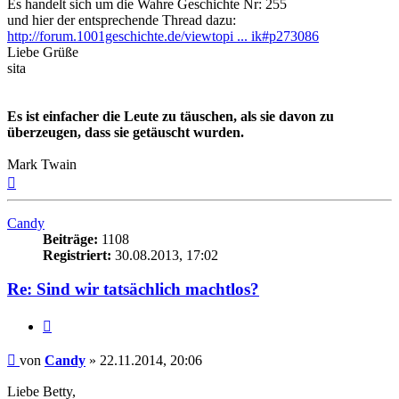
Es handelt sich um die Wahre Geschichte Nr: 255
und hier der entsprechende Thread dazu:
http://forum.1001geschichte.de/viewtopi ... ik#p273086
Liebe Grüße
sita
Es ist einfacher die Leute zu täuschen, als sie davon zu
überzeugen, dass sie getäuscht wurden.
Mark Twain
Nach
oben
Candy
Beiträge:
1108
Registriert:
30.08.2013, 17:02
Re: Sind wir tatsächlich machtlos?
Zitieren
Beitrag
von
Candy
»
22.11.2014, 20:06
Liebe Betty,