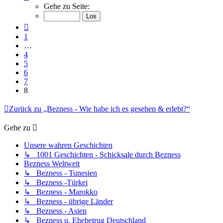
8
Gehe zu Seite:
von
8
Vorherige
1
…
4
5
6
7
8
Zurück zu „Bezness - Wie habe ich es gesehen & erlebt?“
Gehe zu
Unsere wahren Geschichten
↳ 1001 Geschichten - Schicksale durch Bezness
Bezness Weltweit
↳ Bezness - Tunesien
↳ Bezness -Türkei
↳ Bezness - Marokko
↳ Bezness - übrige Länder
↳ Bezness - Asien
↳ Bezness u. Ehebetrug Deutschland