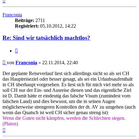
oben
Franconia
Beiträge:
2711
Registriert:
05.10.2012, 14:22
Re: Sind wir tatsächlich machtlos?
Zitieren
Beitrag
von
Franconia
»
22.11.2014, 22:40
Der geplante Reiseverlauf liest sich allerdings nicht so als sei CH
das Hauptreiseziel oder besser gesagt, als sei ein Urlaubsaufenthalt
in CH überhaupt vorgesehen. Es liest sich für mich viel mehr so als
soll CH nur der Ein- und Ausreise dienen und das eigentliche Ziel
ist D. Damit hätte er eindeutig das falsche Visum (zumindest vom
falschen Land) und dies bewusst, um die in seinen Augen
möglicherweise strengeren Kontrollen der dt. AV zu umgehen (auch
wenn das Quatsch ist weil CH sicher genau streng ist)
Wenn die Guten nicht kämpfen, werden die Schlechten siegen.
(Platon)
Nach
oben