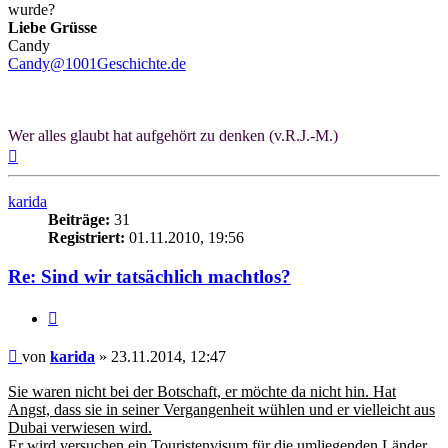
wurde?
Liebe Grüsse
Candy
Candy@1001Geschichte.de
Wer alles glaubt hat aufgehört zu denken (v.R.J.-M.)
Nach
oben
karida
Beiträge:
31
Registriert:
01.11.2010, 19:56
Re: Sind wir tatsächlich machtlos?
Zitieren
Beitrag
von
karida
»
23.11.2014, 12:47
Sie waren nicht bei der Botschaft, er möchte da nicht hin. Hat
Angst, dass sie in seiner Vergangenheit wühlen und er vielleicht aus
Dubai verwiesen wird.
Er wird versuchen ein Touristenvisum für die umliegenden Länder