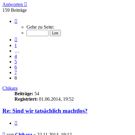
Antworten
159 Beiträge
Seite
8
Gehe zu Seite:
von
8
Vorherige
1
…
4
5
6
7
8
Chikara
Beiträge:
54
Registriert:
01.06.2014, 19:52
Re: Sind wir tatsächlich machtlos?
Zitieren
Beitrag
von
Chikara
»
22.11.2014, 19:12