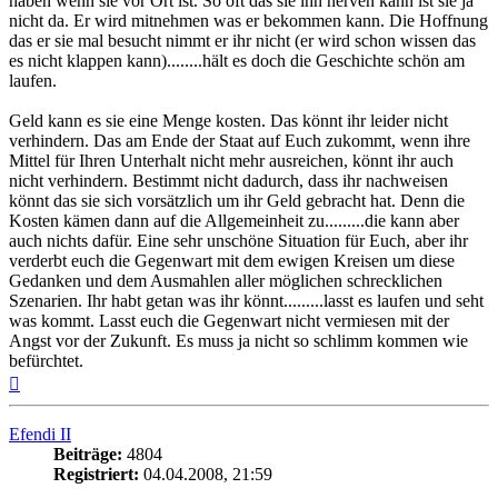
haben wenn sie vor Ort ist. So oft das sie ihn nerven kann ist sie ja
nicht da. Er wird mitnehmen was er bekommen kann. Die Hoffnung
das er sie mal besucht nimmt er ihr nicht (er wird schon wissen das
es nicht klappen kann)........hält es doch die Geschichte schön am
laufen.
Geld kann es sie eine Menge kosten. Das könnt ihr leider nicht
verhindern. Das am Ende der Staat auf Euch zukommt, wenn ihre
Mittel für Ihren Unterhalt nicht mehr ausreichen, könnt ihr auch
nicht verhindern. Bestimmt nicht dadurch, dass ihr nachweisen
könnt das sie sich vorsätzlich um ihr Geld gebracht hat. Denn die
Kosten kämen dann auf die Allgemeinheit zu.........die kann aber
auch nichts dafür. Eine sehr unschöne Situation für Euch, aber ihr
verderbt euch die Gegenwart mit dem ewigen Kreisen um diese
Gedanken und dem Ausmahlen aller möglichen schrecklichen
Szenarien. Ihr habt getan was ihr könnt.........lasst es laufen und seht
was kommt. Lasst euch die Gegenwart nicht vermiesen mit der
Angst vor der Zukunft. Es muss ja nicht so schlimm kommen wie
befürchtet.
Nach
oben
Efendi II
Beiträge:
4804
Registriert:
04.04.2008, 21:59