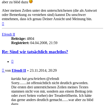
aber zu blöd dazu
Aber meinen Zeilen unter den unterschrichenen (die als Antwort
oder Bemerkung zu verstehen sind) kannst Du unschwer
entnehmen, dass ich genau Deiner Ansicht und Meinung bin.
Nach
oben
Efendi II
Beiträge:
4804
Registriert:
04.04.2008, 21:59
Re: Sind wir tatsächlich machtlos?
Zitieren
Beitrag
von
Efendi II
»
23.11.2014, 20:29
karida hat geschrieben:
@efendi
Sorry........ist offensichtlich nicht deutlich geworden.
Die ersten drei unterstrichenen Zeilen meines Textes
stammen nicht von mir, sondern aus einem Beitrag (ein
oder zwei Seiten vorher) der Treaderöffnerin. Ich hätte
das gerne anders deutlich gemacht.......war aber zu blöd
dazu