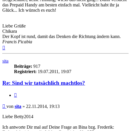
das Prepaid Handy am besten einfach mal. Vielleicht habt ihr ja
Glück... Ich wünsch es euch!
Liebe Grüße
Chikara
Der Kopf ist rund, damit das Denken die Richtung ändern kann.
Francis Picabia
Nach
oben
sita
Beiträge:
917
Registriert:
19.07.2011, 19:07
Re: Sind wir tatsächlich machtlos?
Zitieren
Beitrag
von
sita
»
22.11.2014, 19:13
Liebe Betty2014
Ich antworte Dir mal auf Deine Frage an Bina bzg. Frederik: