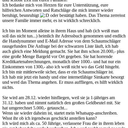
Ich bedanke mich von Herzen für eure Unterstützung, eure
hilfreichen Antworten und Ratschläge die mich immer wieder
beruhigt, beunruhigt
oder bestätigt haben. Das Thema zerreisst
unsere Familie immer mehr, es ist wirklich schrecklich.
Ich bin im Moment alleine in ihrem Haus und hab (ich weiß man
soll das nicht tun...) heimlich ihr Adressbuch genommen und endlich
die Handynummer und E-Mail Adresse von dem Schaumschläger
rausgefunden Die Anfrage bei der schwarzen Liste läuft, ich hab
auch gleich eine Meldung gemacht. Sie hat ihm schon 20.000,- plus
eine große Menge Bargeld vor Ort gegeben. Sie hat horrende
Kreditkartenabrechnungen, monatlich über 1000.- und hat nur ein
Einkommen von 1300,- also ich weiß nicht wo das Geld hingeht.
Ich bin mir mittlerweile sicher, dass er ein Schaumschläger ist.
Ich hab mir jetzt ein handy und eine internetfähige Simkarte besorgt
und werd das Thema angehen. Er muss auffliegen, es hilft wirklich
nichts.
Sie wird am 28.12. wieder hinfliegen, weil sie ja 1-jähriges am
31.12. haben und nimmt natürlich den großen Geldbeutel mit. Sie
hat umgerechnet 5.000,- getauscht...
Wenn sie wieder daheim ist, startet mein Whatsapp-anschreiben.
Wisst ihr ob ich irgendwas geschickt anstellen kann?
Ich würd mich als ca. 50 Jährige, verlassene Frau die in ihrem leben