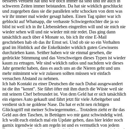
besseres verdient hat und wir doch immer da sind und ihr auch in
schweren Zeiten immer beistanden. Da hat sie wirklich geschluckt
und zugegeben dass sie die parallelen sehr schocken von dem was
wir ihr immer mal wieder gesagt haben. Einen Tag später war ich
geblockt auf Whatsapp, die verhasste Schwiegertochter die ja so
blöd ist weil ich in ihr LIebensleben eingreifen will und sie mich nie
wieder sehen will und nie wieder mit mir redet. Das ging dann
tatsächlich auch über 4 Monate so, bis ich ihr eine E-Mail
geschrieben hab ob das ihr Ernst sei. Und ob sie so ein Verhalten
grad im Hinblick auf die Enkelkinder wirklich guten Gewissens
durchziehen kann. Seither haben wir sie einmal gesehen, die
gedrückte Stimmung und das Verschweigen dieses Typen ist wieder
kaum zu ertragen. Wir sind wirklich ratlos und nachdem wir dieses
Jahr gemerkt haben, dass es auch uns an die Nieren geht und uns
mehr mitnimmt wie wir zulassen sollten müssen wir einfach
versuchen Abstand zu nehmen.
Ich hab Kontakt zu einer Deutschen die nach Dubai ausgewandert
ist die ihn "kennt". Sie fährt öfter mit ihm durch die Wüste weil sie
mit seinem Chef befreundet ist. Von dem Geld hat er sich tatsächlich
ein eigenes Auto gekauft und fährt jetzt für viele Arbeitgeber und
verdient sich ne goldene Nase. Da hat er echt nen richtigen
Glücksgriff mit meiner Schwiegermutter... Trotzdem zieht er ihr das
Geld aus den Taschen, in Beträgen wo mir ganz schwindelig wird.
Ich wollt euch einfach mal ein Update geben, dass hier leider noch
garnix irgendwie sich am regeln ist und es vermutlich von jedem