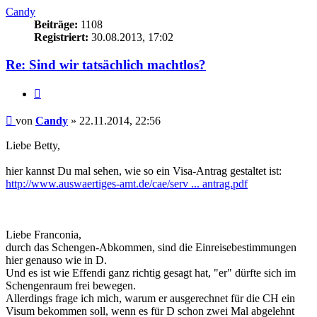
Candy
Beiträge:
1108
Registriert:
30.08.2013, 17:02
Re: Sind wir tatsächlich machtlos?
Zitieren
Beitrag
von
Candy
»
22.11.2014, 22:56
Liebe Betty,
hier kannst Du mal sehen, wie so ein Visa-Antrag gestaltet ist:
http://www.auswaertiges-amt.de/cae/serv ... antrag.pdf
Liebe Franconia,
durch das Schengen-Abkommen, sind die Einreisebestimmungen
hier genauso wie in D.
Und es ist wie Effendi ganz richtig gesagt hat, "er" dürfte sich im
Schengenraum frei bewegen.
Allerdings frage ich mich, warum er ausgerechnet für die CH ein
Visum bekommen soll, wenn es für D schon zwei Mal abgelehnt