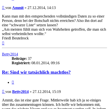
Beitrag
von
Ammit
»
27.12.2014, 14:13
Kann man mit den entsprechenden vollständigen Daten zu so einer
Person, denn bei der Botschaft nichts erreichen? Also ihn dort auf
eine “schwarze Liste“ setzen lassen?
„Am meisten fühlt man sich von Wahrheiten getroffen, die man sich
selbst verheimlichen wollte.“
Friedl Beutelrock
Nach
oben
Betty2014
Beiträge:
37
Registriert:
08.01.2014, 09:16
Re: Sind wir tatsächlich machtlos?
Zitieren
Beitrag
von
Betty2014
»
27.12.2014, 15:19
Ammit, das ist eine gute Frage. Mittlerweile hab ich ja so einiges
über ihn zusammentragen können. Ich hoffe wir bekommen mit,
wann das nächste Visum und wo es beantragt werden soll. In jedem