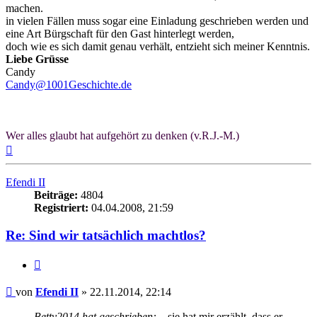
machen.
in vielen Fällen muss sogar eine Einladung geschrieben werden und
eine Art Bürgschaft für den Gast hinterlegt werden,
doch wie es sich damit genau verhält, entzieht sich meiner Kenntnis.
Liebe Grüsse
Candy
Candy@1001Geschichte.de
Wer alles glaubt hat aufgehört zu denken (v.R.J.-M.)
Nach
oben
Efendi II
Beiträge:
4804
Registriert:
04.04.2008, 21:59
Re: Sind wir tatsächlich machtlos?
Zitieren
Beitrag
von
Efendi II
»
22.11.2014, 22:14
Betty2014 hat geschrieben:
...sie hat mir erzählt, dass er