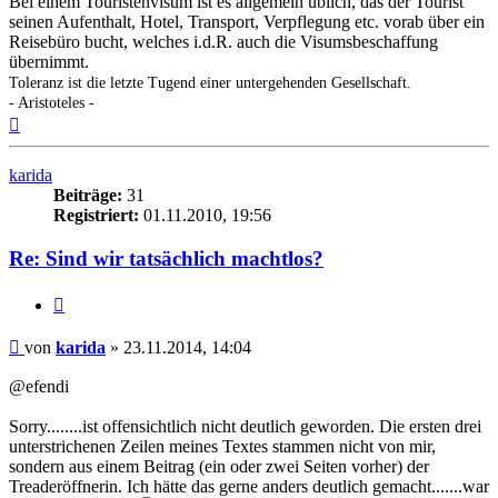
Bei einem Touristenvisum ist es allgemein üblich, das der Tourist
seinen Aufenthalt, Hotel, Transport, Verpflegung etc. vorab über ein
Reisebüro bucht, welches i.d.R. auch die Visumsbeschaffung
übernimmt.
Toleranz ist die letzte Tugend einer untergehenden Gesellschaft.
- Aristoteles -
Nach
oben
karida
Beiträge:
31
Registriert:
01.11.2010, 19:56
Re: Sind wir tatsächlich machtlos?
Zitieren
Beitrag
von
karida
»
23.11.2014, 14:04
@efendi
Sorry........ist offensichtlich nicht deutlich geworden. Die ersten drei
unterstrichenen Zeilen meines Textes stammen nicht von mir,
sondern aus einem Beitrag (ein oder zwei Seiten vorher) der
Treaderöffnerin. Ich hätte das gerne anders deutlich gemacht.......war