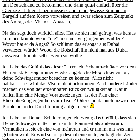
um Deutschland zu bekommen und dann quasi einfach über die
Grenze zu fahren. Dazu müsse er aber eine gewisse Summe an
Bargeld auf dem Konto vorweisen und zwar schon zum Zeitpunkt
des Antrags des Visums.. Ahaaaaa,
Na das sagt doch wirklich alles. Hat sie sich mal gefragt was heraus
kommen könnte wenn "die" in seiner Vergangenheit wühlen?
Wovor hat er da Angst? So schlimm das er sogar aus Dubai
verwiesen würde? Wobei die Botschaft ihn nicht mal aus Dubai
ausweisen könnte selbst wenn sie wollte.
Ich habe das Gefühl das dieser "Herr" ein Schaumschläger vor dem
Herren ist. Er zeigt immer wieder angebliche Möglichkeiten auf,
deine Schwiegermutter besuchen zu können. Alles nicht
haltbar.......er wird das Visum nicht bekommen. Auch andere Länder
machen das von der erkennbaren Rückkehrwilligkeit ab. Dafür
fehlen ihm eine Menge Voraussetzungen. Ist der Plan einer
Eheschließung eigentlich vom Tisch? Oder sind da auch inzwischen
Probleme in der Durchführung aufgetreten?
Ich habe aus Deinen Schilderungen ein wenig das Gefühl, dass sich
Deine Schwiegermutter mehr an ihn klammert als andersrum.
Vermutlich ist sie eh eine von mehreren und er nimmt mit was ihm
geboten wird. Er wird schon jedesmal eine nette, einträgliche Zeit