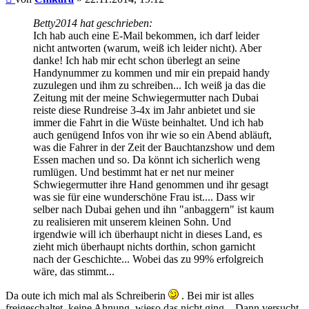
Betty2014 hat geschrieben:
Ich hab auch eine E-Mail bekommen, ich darf leider
nicht antworten (warum, weiß ich leider nicht). Aber
danke! Ich hab mir echt schon überlegt an seine
Handynummer zu kommen und mir ein prepaid handy
zuzulegen und ihm zu schreiben... Ich weiß ja das die
Zeitung mit der meine Schwiegermutter nach Dubai
reiste diese Rundreise 3-4x im Jahr anbietet und sie
immer die Fahrt in die Wüste beinhaltet. Und ich hab
auch genügend Infos von ihr wie so ein Abend abläuft,
was die Fahrer in der Zeit der Bauchtanzshow und dem
Essen machen und so. Da könnt ich sicherlich weng
rumlügen. Und bestimmt hat er net nur meiner
Schwiegermutter ihre Hand genommen und ihr gesagt
was sie für eine wunderschöne Frau ist.... Dass wir
selber nach Dubai gehen und ihn "anbaggern" ist kaum
zu realisieren mit unserem kleinen Sohn. Und
irgendwie will ich überhaupt nicht in dieses Land, es
zieht mich überhaupt nichts dorthin, schon garnicht
nach der Geschichte... Wobei das zu 99% erfolgreich
wäre, das stimmt...
Da oute ich mich mal als Schreiberin
. Bei mir ist alles
freigeschaltet, keine Ahnung, wieso das nicht ging... Dann versucht