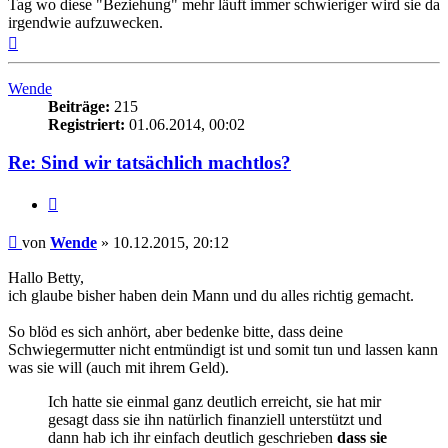
Tag wo diese "Beziehung" mehr läuft immer schwieriger wird sie da
irgendwie aufzuwecken.
Nach
oben
Wende
Beiträge:
215
Registriert:
01.06.2014, 00:02
Re: Sind wir tatsächlich machtlos?
Zitieren
Beitrag
von
Wende
»
10.12.2015, 20:12
Hallo Betty,
ich glaube bisher haben dein Mann und du alles richtig gemacht.
So blöd es sich anhört, aber bedenke bitte, dass deine
Schwiegermutter nicht entmündigt ist und somit tun und lassen kann
was sie will (auch mit ihrem Geld).
Ich hatte sie einmal ganz deutlich erreicht, sie hat mir
gesagt dass sie ihn natürlich finanziell unterstützt und
dann hab ich ihr einfach deutlich geschrieben
dass sie