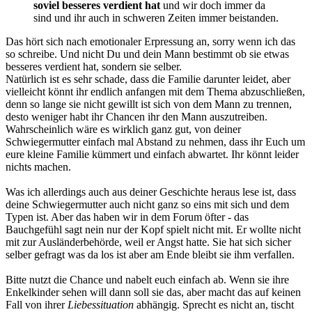
soviel besseres verdient hat
und wir doch immer da
sind und ihr auch in schweren Zeiten immer beistanden.
Das hört sich nach emotionaler Erpressung an, sorry wenn ich das
so schreibe. Und nicht Du und dein Mann bestimmt ob sie etwas
besseres verdient hat, sondern sie selber.
Natürlich ist es sehr schade, dass die Familie darunter leidet, aber
vielleicht könnt ihr endlich anfangen mit dem Thema abzuschließen,
denn so lange sie nicht gewillt ist sich von dem Mann zu trennen,
desto weniger habt ihr Chancen ihr den Mann auszutreiben.
Wahrscheinlich wäre es wirklich ganz gut, von deiner
Schwiegermutter einfach mal Abstand zu nehmen, dass ihr Euch um
eure kleine Familie kümmert und einfach abwartet. Ihr könnt leider
nichts machen.
Was ich allerdings auch aus deiner Geschichte heraus lese ist, dass
deine Schwiegermutter auch nicht ganz so eins mit sich und dem
Typen ist. Aber das haben wir in dem Forum öfter - das
Bauchgefühl sagt nein nur der Kopf spielt nicht mit. Er wollte nicht
mit zur Ausländerbehörde, weil er Angst hatte. Sie hat sich sicher
selber gefragt was da los ist aber am Ende bleibt sie ihm verfallen.
Bitte nutzt die Chance und nabelt euch einfach ab. Wenn sie ihre
Enkelkinder sehen will dann soll sie das, aber macht das auf keinen
Fall von ihrer
Liebessituation
abhängig. Sprecht es nicht an, tischt