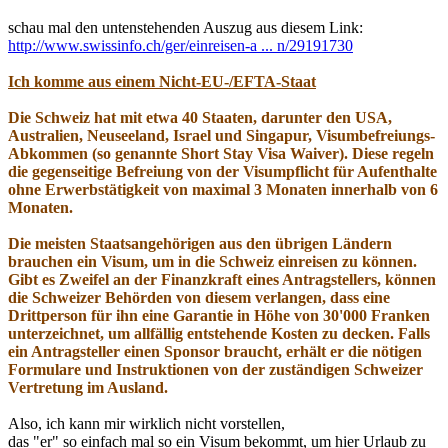
schau mal den untenstehenden Auszug aus diesem Link:
http://www.swissinfo.ch/ger/einreisen-a ... n/29191730
Ich komme aus einem Nicht-EU-/EFTA-Staat
Die Schweiz hat mit etwa 40 Staaten, darunter den USA,
Australien, Neuseeland, Israel und Singapur, Visumbefreiungs-
Abkommen (so genannte Short Stay Visa Waiver). Diese regeln
die gegenseitige Befreiung von der Visumpflicht für Aufenthalte
ohne Erwerbstätigkeit von maximal 3 Monaten innerhalb von 6
Monaten.
Die meisten Staatsangehörigen aus den übrigen Ländern
brauchen ein Visum, um in die Schweiz einreisen zu können.
Gibt es Zweifel an der Finanzkraft eines Antragstellers, können
die Schweizer Behörden von diesem verlangen, dass eine
Drittperson für ihn eine Garantie in Höhe von 30'000 Franken
unterzeichnet, um allfällig entstehende Kosten zu decken. Falls
ein Antragsteller einen Sponsor braucht, erhält er die nötigen
Formulare und Instruktionen von der zuständigen Schweizer
Vertretung im Ausland.
Also, ich kann mir wirklich nicht vorstellen,
das "er" so einfach mal so ein Visum bekommt, um hier Urlaub zu