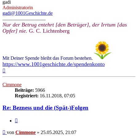
gadi
Administratorin
gadi@1001Geschichte.de
...................................
Nur der Betrug entehrt [den Betrüger], der Irrtum [das
Opfer] nie.
G. C. Lichtenberg
Mit Deiner Spende bleibt das Forum bestehen.
https://www.1001geschichte.de/spendenkonto
Nach
oben
Cimmone
Beiträge:
5966
Registriert:
16.11.2018, 07:05
Re: Bezness und die (Spät-)Folgen
Zitieren
Beitrag
von
Cimmone
»
25.05.2025, 21:07