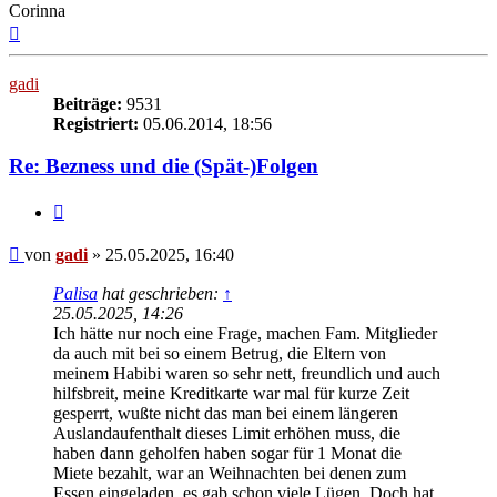
Corinna
Nach
oben
gadi
Beiträge:
9531
Registriert:
05.06.2014, 18:56
Re: Bezness und die (Spät-)Folgen
Zitieren
Beitrag
von
gadi
»
25.05.2025, 16:40
Palisa
hat geschrieben:
↑
25.05.2025, 14:26
Ich hätte nur noch eine Frage, machen Fam. Mitglieder
da auch mit bei so einem Betrug, die Eltern von
meinem Habibi waren so sehr nett, freundlich und auch
hilfsbreit, meine Kreditkarte war mal für kurze Zeit
gesperrt, wußte nicht das man bei einem längeren
Auslandaufenthalt dieses Limit erhöhen muss, die
haben dann geholfen haben sogar für 1 Monat die
Miete bezahlt, war an Weihnachten bei denen zum
Essen eingeladen, es gab schon viele Lügen, Doch hat