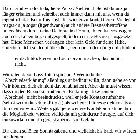
Dafür sind wir doch da, liebe Palisa. Vielleicht bleibst du uns ja
länger erhalten und schreibst auch immer dann mit uns, wenn du
eigentlich das Bedürfnis hast, ihn wieder zu kontaktieren. Vielleicht
magst du ja sogar (irgendwann) auch andere Beznessbetroffene
unterstützen durch deine Beiträge im Forum, ihnen hat sozusagen
auch das Leben böse mitgespielt, indem es sie Bezness ausgesetzt
hat. Diese Menschen verlangen aber kein Geld für deine Hilfe,
sprechen nicht schlecht über dich, bedrohen oder nötigen dich nicht.
einfach blockieren und sich davon machen, das bin ich
nicht.
Wir raten dazu: Lass Taten sprechen! Wenn du die
"Abschiedserklärung" allerdings unbedingt willst, dann gehe so vor
(wir können dich eh nicht davon abhalten). Aber du musst wissen,
dass du den Beznesser mit einer "Erklärung" bzw. einem
"Abschied" nicht beeindruckst, weil er jede Kontaktaufnahme
(selbst wenn du schimpfst o.ä.) als weiteres Interesse deinerseits an
ihm deuten wird. Weiters gibt jede weitere Kontaktaufnahme ihm
die Möglichkeit, wieder, vielleicht mit geänderter Stratgie, auf dich
einzuwirken und du gerätst abermals in Gefahr.
Dir einen schönen Sonntagabend und vielleicht bis bald, wir würden
uns freuen.