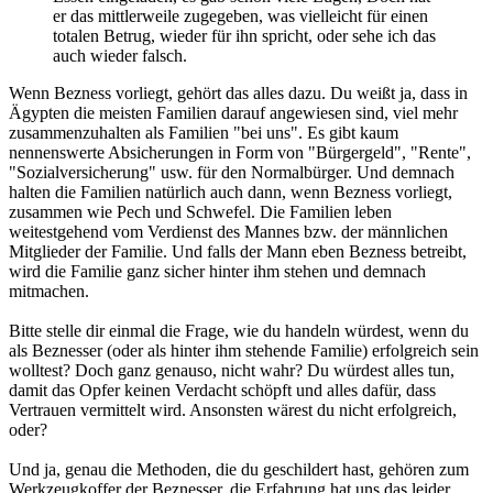
er das mittlerweile zugegeben, was vielleicht für einen
totalen Betrug, wieder für ihn spricht, oder sehe ich das
auch wieder falsch.
Wenn Bezness vorliegt, gehört das alles dazu. Du weißt ja, dass in
Ägypten die meisten Familien darauf angewiesen sind, viel mehr
zusammenzuhalten als Familien "bei uns". Es gibt kaum
nennenswerte Absicherungen in Form von "Bürgergeld", "Rente",
"Sozialversicherung" usw. für den Normalbürger. Und demnach
halten die Familien natürlich auch dann, wenn Bezness vorliegt,
zusammen wie Pech und Schwefel. Die Familien leben
weitestgehend vom Verdienst des Mannes bzw. der männlichen
Mitglieder der Familie. Und falls der Mann eben Bezness betreibt,
wird die Familie ganz sicher hinter ihm stehen und demnach
mitmachen.
Bitte stelle dir einmal die Frage, wie du handeln würdest, wenn du
als Beznesser (oder als hinter ihm stehende Familie) erfolgreich sein
wolltest? Doch ganz genauso, nicht wahr? Du würdest alles tun,
damit das Opfer keinen Verdacht schöpft und alles dafür, dass
Vertrauen vermittelt wird. Ansonsten wärest du nicht erfolgreich,
oder?
Und ja, genau die Methoden, die du geschildert hast, gehören zum
Werkzeugkoffer der Beznesser, die Erfahrung hat uns das leider