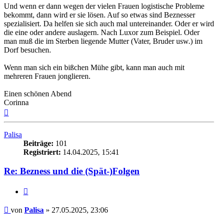
Und wenn er dann wegen der vielen Frauen logistische Probleme
bekommt, dann wird er sie lösen. Auf so etwas sind Beznesser
spezialisiert. Da helfen sie sich auch mal untereinander. Oder er wird
die eine oder andere auslagern. Nach Luxor zum Beispiel. Oder
man muß die im Sterben liegende Mutter (Vater, Bruder usw.) im
Dorf besuchen.
Wenn man sich ein bißchen Mühe gibt, kann man auch mit
mehreren Frauen jonglieren.
Einen schönen Abend
Corinna
Nach
oben
Palisa
Beiträge:
101
Registriert:
14.04.2025, 15:41
Re: Bezness und die (Spät-)Folgen
Zitieren
Beitrag
von
Palisa
»
27.05.2025, 23:06