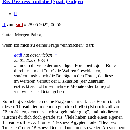
Re: Bezness und die (Spät-)Folgen
Zitieren
Beitrag
von
gadi
»
28.05.2025, 06:56
Guten Morgen Palisa,
wenn ich mich zu deiner Frage "einmischen" darf:
gadi
hat geschrieben:
↑
25.05.2025, 16:40
... indem du viele der unzähligen Forenbeiträge in Ruhe
durchliest, nicht "nur" die Wahren Geschichten,
sondern insb. auch die Beiträge in den Foren, da diese
im weiteren Verlauf der Diskussion (der Zeitraum
erstreckt sich oft über mehrere Monate oder Jahre) oft
viel weiter ins Detail gehen.
So richtig verstehe ich deine Frage noch nicht. Das Forum (auch in
diesem Thread hier in dem du gerade schreibst) ist doch voll von
"Betroffenen, denen es auch so geht oder ging", und mit diesen
tauschst du dich doch gerade aus. Viele haben auch einen eigenen
Thread eröffnet, z.B. unter "Bezness Ägypten" oder "Bezness
Tunesien" oder "Bezness Deutschland" und so weiter. An so einem