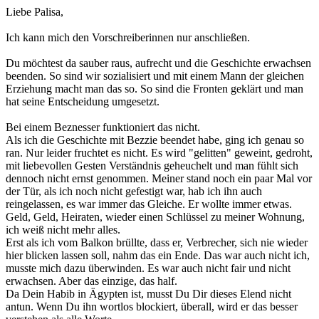
Liebe Palisa,
Ich kann mich den Vorschreiberinnen nur anschließen.
Du möchtest da sauber raus, aufrecht und die Geschichte erwachsen
beenden. So sind wir sozialisiert und mit einem Mann der gleichen
Erziehung macht man das so. So sind die Fronten geklärt und man
hat seine Entscheidung umgesetzt.
Bei einem Beznesser funktioniert das nicht.
Als ich die Geschichte mit Bezzie beendet habe, ging ich genau so
ran. Nur leider fruchtet es nicht. Es wird "gelitten" geweint, gedroht,
mit liebevollen Gesten Verständnis geheuchelt und man fühlt sich
dennoch nicht ernst genommen. Meiner stand noch ein paar Mal vor
der Tür, als ich noch nicht gefestigt war, hab ich ihn auch
reingelassen, es war immer das Gleiche. Er wollte immer etwas.
Geld, Geld, Heiraten, wieder einen Schlüssel zu meiner Wohnung,
ich weiß nicht mehr alles.
Erst als ich vom Balkon brüllte, dass er, Verbrecher, sich nie wieder
hier blicken lassen soll, nahm das ein Ende. Das war auch nicht ich,
musste mich dazu überwinden. Es war auch nicht fair und nicht
erwachsen. Aber das einzige, das half.
Da Dein Habib in Ägypten ist, musst Du Dir dieses Elend nicht
antun. Wenn Du ihn wortlos blockiert, überall, wird er das besser