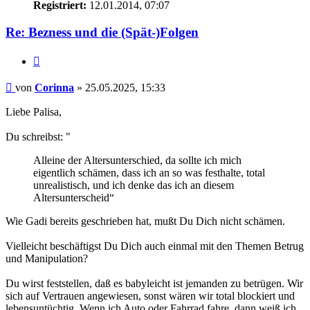
Registriert:
12.01.2014, 07:07
Re: Bezness und die (Spät-)Folgen
Zitieren
Beitrag
von
Corinna
»
25.05.2025, 15:33
Liebe Palisa,
Du schreibst: "
Alleine der Altersunterschied, da sollte ich mich
eigentlich schämen, dass ich an so was festhalte, total
unrealistisch, und ich denke das ich an diesem
Altersunterscheid“
Wie Gadi bereits geschrieben hat, mußt Du Dich nicht schämen.
Vielleicht beschäftigst Du Dich auch einmal mit den Themen Betrug
und Manipulation?
Du wirst feststellen, daß es babyleicht ist jemanden zu betrügen. Wir
sich auf Vertrauen angewiesen, sonst wären wir total blockiert und
lebensuntüchtig. Wenn ich Auto oder Fahrrad fahre, dann weiß ich