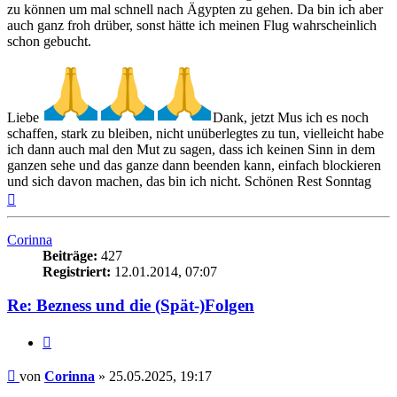
zu können um mal schnell nach Ägypten zu gehen. Da bin ich aber
auch ganz froh drüber, sonst hätte ich meinen Flug wahrscheinlich
schon gebucht.
Liebe
Dank, jetzt Mus ich es noch
schaffen, stark zu bleiben, nicht unüberlegtes zu tun, vielleicht habe
ich dann auch mal den Mut zu sagen, dass ich keinen Sinn in dem
ganzen sehe und das ganze dann beenden kann, einfach blockieren
und sich davon machen, das bin ich nicht. Schönen Rest Sonntag
Nach
oben
Corinna
Beiträge:
427
Registriert:
12.01.2014, 07:07
Re: Bezness und die (Spät-)Folgen
Zitieren
Beitrag
von
Corinna
»
25.05.2025, 19:17