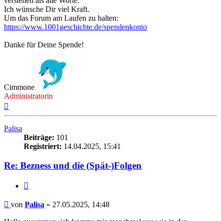
verstehen als alle Worte.
Ich wünsche Dir viel Kraft.
Um das Forum am Laufen zu halten:
https://www.1001geschichte.de/spendenkonto
Danke für Deine Spende!
Cimmone
Administratorin
Nach
oben
Palisa
Beiträge:
101
Registriert:
14.04.2025, 15:41
Re: Bezness und die (Spät-)Folgen
Zitieren
Beitrag
von
Palisa
»
27.05.2025, 14:48