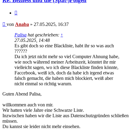
Re: Bezness und die (Spät-)Folgen
Zitieren
Beitrag
von
Anaba
»
27.05.2025, 16:37
Palisa
hat geschrieben:
↑
27.05.2025, 14:48
Es gibt doch so eine Blackliste, habt ihr so was auch
??????
Da ich jetzt nicht mehr so viel Computer Ahnung habe,
wie noch während meiner Arbeitszeit, könntet ihr mir
vielleicht sagen, wo ich diese Blackliste finden könnte,
Faccebook, weiß ich, doch da habe ich irgend etwas
falsch gemacht, die haben mich blockiert, weiß aber
nicht einmal so richtig warum.
Guten Abend Palisa,
willkommen auch von mir.
Wir hatten viele Jahre eine Schwarze Liste.
Inzwischen haben wir die Liste aus Datenschutzgründen schließen
müssen.
Du kannst sie leider nicht mehr einsehen.