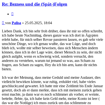
Re: Bezness und die (Spät-)Folgen
Zitieren
Beitrag
von
Palisa
»
25.05.2025, 18:04
Lieben Dank, ich bin sehr froh drüber, dass ihr mir so offen schreibt,
ich habe heute Nachmittag, dieses ganze was ich dort in Ägypten
erlebt habe, für mich selber Revue passieren lassen, es gab sehr viele
unschöne Dinge, wo ich genau wußte, das war Lüge, und doch
blieb ich, wollte mir selber beweisen, dass sich Menschen ändern
können, dass ich in der Lage wäre, dieser Mensch zu sein, der nicht
gleich aufgibt, wenn es schwierig wird, sondern versucht, den
anderen zu verstehen, warum tut jemand so was, aus Scham zu
fragen, aus Scham zu sagen, Hey du ich bin arm, kann dir nichts
bieten.
Ich war der Meinung, dass meine Geduld und meine Audauer, dies
vielleicht bewirken könnte, war ruhig, erduldet viel, habe vieles
geschluckt,und gewartet. Ich hatte mir eine Zeitlimit bis Ende Januar
gesetzt, doch als er dann merkte, dass ich mit meinem zurück gehen
ernst machte, ja dann war es noch schlimmer als vorher, er weinte,
bettelte, flehte, tja, ich habe kein Geld mehr, meine Konto ist leer (
das war die Notlüge) ich muss zurück um das schlimmste zu