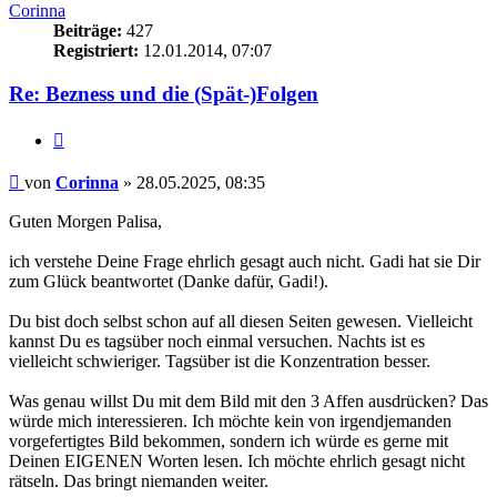
Corinna
Beiträge:
427
Registriert:
12.01.2014, 07:07
Re: Bezness und die (Spät-)Folgen
Zitieren
Beitrag
von
Corinna
»
28.05.2025, 08:35
Guten Morgen Palisa,
ich verstehe Deine Frage ehrlich gesagt auch nicht. Gadi hat sie Dir
zum Glück beantwortet (Danke dafür, Gadi!).
Du bist doch selbst schon auf all diesen Seiten gewesen. Vielleicht
kannst Du es tagsüber noch einmal versuchen. Nachts ist es
vielleicht schwieriger. Tagsüber ist die Konzentration besser.
Was genau willst Du mit dem Bild mit den 3 Affen ausdrücken? Das
würde mich interessieren. Ich möchte kein von irgendjemanden
vorgefertigtes Bild bekommen, sondern ich würde es gerne mit
Deinen EIGENEN Worten lesen. Ich möchte ehrlich gesagt nicht
rätseln. Das bringt niemanden weiter.