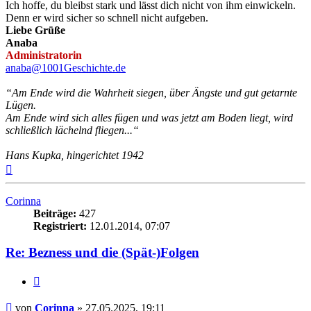
Ich hoffe, du bleibst stark und lässt dich nicht von ihm einwickeln.
Denn er wird sicher so schnell nicht aufgeben.
Liebe Grüße
Anaba
Administratorin
anaba@1001Geschichte.de
“Am Ende wird die Wahrheit siegen, über Ängste und gut getarnte
Lügen.
Am Ende wird sich alles fügen und was jetzt am Boden liegt, wird
schließlich lächelnd fliegen...“
Hans Kupka, hingerichtet 1942
Nach
oben
Corinna
Beiträge:
427
Registriert:
12.01.2014, 07:07
Re: Bezness und die (Spät-)Folgen
Zitieren
Beitrag
von
Corinna
»
27.05.2025, 19:11