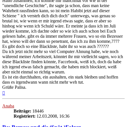
Hallo zusammen, ich komme mir manchmal vor wie in der
"unendliche Geschichte", ihr sagte ja schon, dass man keine
Wahrheit rausfinden kann, so ist mein Habibi jetzt auf dieser
Schiene " ich versteh dich dich doch" unterwegs, was genau so
brutal ist, wie wenn er mir irgend etwas sagte, dass er aber so
hinbog wie wenn ich Schuld wäre. Er meinte ja dass ich im Juli
wieder komme, ich dachte oder so wie ich auch schon bei Euch
gelesen habe, gibt es da immer mehrere Frauen, wo so ein Bezesser
hat, wieso will der dann so penetrant, das ich zu ihm komme,????
Es gibt doch so eine Blackliste, habt ihr so was auch ??????
Da ich jetzt nicht mehr so viel Computer Ahnung habe, wie noch
während meiner Arbeitszeit, könntet ihr mir vielleicht sagen, wo ich
diese Blackliste finden könnte, Faccebook, weiß ich, doch da habe
ich irgend etwas falsch gemacht, die haben mich blockiert, weiß
aber nicht einmal so richtig warum.
Es ist ein durchhalten, ein aushalten, ein stark bleiben und hoffen
dass es irgendwann wann nicht mehr weh tut.
Grüße Palisa.
Nach
oben
Anaba
Beiträge:
18446
Registriert:
12.03.2008, 16:36