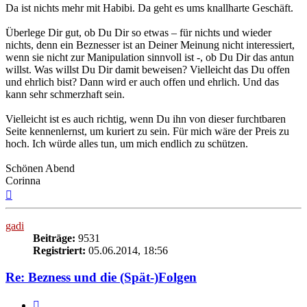
Da ist nichts mehr mit Habibi. Da geht es ums knallharte Geschäft.
Überlege Dir gut, ob Du Dir so etwas – für nichts und wieder
nichts, denn ein Beznesser ist an Deiner Meinung nicht interessiert,
wenn sie nicht zur Manipulation sinnvoll ist -, ob Du Dir das antun
willst. Was willst Du Dir damit beweisen? Vielleicht das Du offen
und ehrlich bist? Dann wird er auch offen und ehrlich. Und das
kann sehr schmerzhaft sein.
Vielleicht ist es auch richtig, wenn Du ihn von dieser furchtbaren
Seite kennenlernst, um kuriert zu sein. Für mich wäre der Preis zu
hoch. Ich würde alles tun, um mich endlich zu schützen.
Schönen Abend
Corinna
Nach
oben
gadi
Beiträge:
9531
Registriert:
05.06.2014, 18:56
Re: Bezness und die (Spät-)Folgen
Zitieren