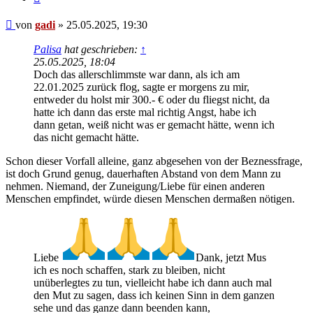
Beitrag
von
gadi
»
25.05.2025, 19:30
Palisa
hat geschrieben:
↑
25.05.2025, 18:04
Doch das allerschlimmste war dann, als ich am
22.01.2025 zurück flog, sagte er morgens zu mir,
entweder du holst mir 300.- € oder du fliegst nicht, da
hatte ich dann das erste mal richtig Angst, habe ich
dann getan, weiß nicht was er gemacht hätte, wenn ich
das nicht gemacht hätte.
Schon dieser Vorfall alleine, ganz abgesehen von der Beznessfrage,
ist doch Grund genug, dauerhaften Abstand von dem Mann zu
nehmen. Niemand, der Zuneigung/Liebe für einen anderen
Menschen empfindet, würde diesen Menschen dermaßen nötigen.
Liebe
Dank, jetzt Mus
ich es noch schaffen, stark zu bleiben, nicht
unüberlegtes zu tun, vielleicht habe ich dann auch mal
den Mut zu sagen, dass ich keinen Sinn in dem ganzen
sehe und das ganze dann beenden kann,