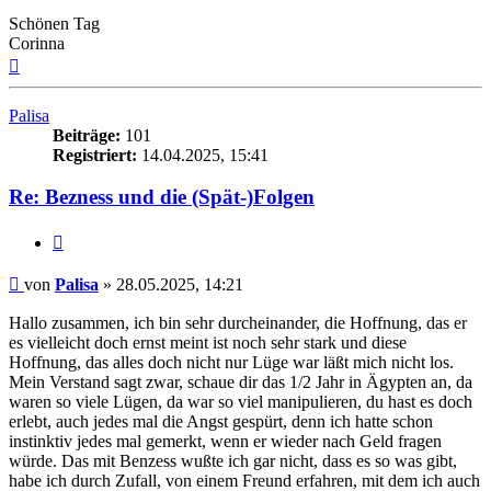
Schönen Tag
Corinna
Nach
oben
Palisa
Beiträge:
101
Registriert:
14.04.2025, 15:41
Re: Bezness und die (Spät-)Folgen
Zitieren
Beitrag
von
Palisa
»
28.05.2025, 14:21
Hallo zusammen, ich bin sehr durcheinander, die Hoffnung, das er
es vielleicht doch ernst meint ist noch sehr stark und diese
Hoffnung, das alles doch nicht nur Lüge war läßt mich nicht los.
Mein Verstand sagt zwar, schaue dir das 1/2 Jahr in Ägypten an, da
waren so viele Lügen, da war so viel manipulieren, du hast es doch
erlebt, auch jedes mal die Angst gespürt, denn ich hatte schon
instinktiv jedes mal gemerkt, wenn er wieder nach Geld fragen
würde. Das mit Benzess wußte ich gar nicht, dass es so was gibt,
habe ich durch Zufall, von einem Freund erfahren, mit dem ich auch