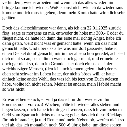
verhindern, wieder arbeiten und wenn ich das alles wieder hin
bringe komme ich wieder. Wußte sonst nicht wie ich da wieder raus
komme und ich musste gehen, denn mein Konto hatte wircklich sehr
gelitten.
Doch das allerschlimmste war dann, als ich am 22.01.2025 zurück
flog, sagte er morgens zu mir, entweder du holst mir 300.- € oder du
fliegst nicht, da hatte ich dann das erste mal richtig Angst, habe ich
dann getan, weiß nicht was er gemacht hätte, wenn ich das nicht
gemacht hätte. Und über das alles was mir dort passierte, habe ich
einen Deckel drauf gemacht, mir immer alles schön geredet, ach stell
dich nicht so an, so schlimm war's doch gar nicht, und er meint es
doch gar nicht so, denn im Grunde ist er doch ein so sensibler
weichherziger Mensch, (den ich auch kennen gelernt hab) der es
eben seht schwer im Leben hatte, der nichts böses will, er hatte
einfach keine ander Wahl, das was ich bis jetzt von Euch gelesen
habe, wollte ich nicht sehen. Meiner ist anders, mein Habibi macht
so was nicht.
Er wartet heute auch, er will ja das ich im Juli wieder zu ihm
komme, noch vor ca. 4 Wochen, hätte ich wieder alles stehen und
liegen lassen, doch habe ich mir geschworen, dass ich von meinem
Geld vom Sparbuch nichts mehr weg gebe, dass ich diese Rücklage
für mich brauche, ja und Rente und mein Nebenjob, werfen nicht so
viel ab, das ich monatlich noch 500.-€ übrig habe, um diese sparen