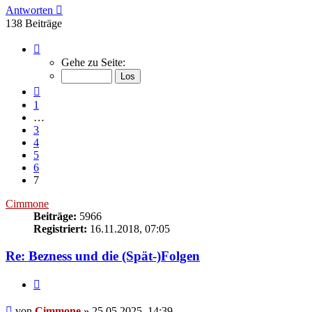
Antworten
138 Beiträge
Seite
7
Gehe zu Seite:
von
7
Vorherige
1
…
3
4
5
6
7
Cimmone
Beiträge:
5966
Registriert:
16.11.2018, 07:05
Re: Bezness und die (Spät-)Folgen
Zitieren
Beitrag
von
Cimmone
»
25.05.2025, 14:39