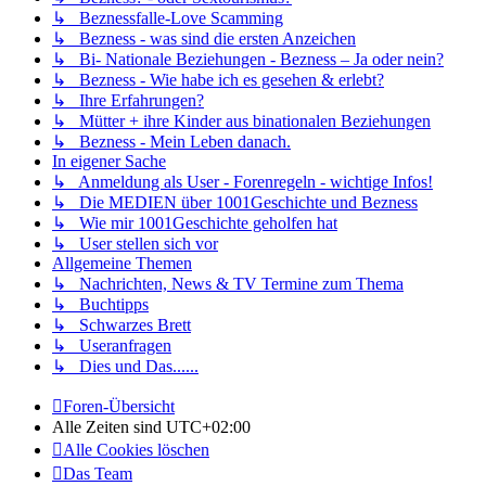
↳ Beznessfalle-Love Scamming
↳ Bezness - was sind die ersten Anzeichen
↳ Bi- Nationale Beziehungen - Bezness – Ja oder nein?
↳ Bezness - Wie habe ich es gesehen & erlebt?
↳ Ihre Erfahrungen?
↳ Mütter + ihre Kinder aus binationalen Beziehungen
↳ Bezness - Mein Leben danach.
In eigener Sache
↳ Anmeldung als User - Forenregeln - wichtige Infos!
↳ Die MEDIEN über 1001Geschichte und Bezness
↳ Wie mir 1001Geschichte geholfen hat
↳ User stellen sich vor
Allgemeine Themen
↳ Nachrichten, News & TV Termine zum Thema
↳ Buchtipps
↳ Schwarzes Brett
↳ Useranfragen
↳ Dies und Das......
Foren-Übersicht
Alle Zeiten sind
UTC+02:00
Alle Cookies löschen
Das Team