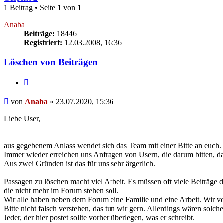
1 Beitrag • Seite
1
von
1
Anaba
Beiträge:
18446
Registriert:
12.03.2008, 16:36
Löschen von Beiträgen
Zitieren
Beitrag
von
Anaba
»
23.07.2020, 15:36
Liebe User,
aus gegebenem Anlass wendet sich das Team mit einer Bitte an euch.
Immer wieder erreichen uns Anfragen von Usern, die darum bitten, da
Aus zwei Gründen ist das für uns sehr ärgerlich.
Passagen zu löschen macht viel Arbeit. Es müssen oft viele Beiträge d
die nicht mehr im Forum stehen soll.
Wir alle haben neben dem Forum eine Familie und eine Arbeit. Wir ve
Bitte nicht falsch verstehen, das tun wir gern. Allerdings wären solche
Jeder, der hier postet sollte vorher überlegen, was er schreibt.