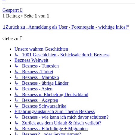
oben
Gesperrt
1 Beitrag • Seite
1
von
1
Zurück zu „Anmeldung als User - Forenregeln - wichtige Infos!“
Gehe zu
Unsere wahren Geschichten
↳ 1001 Geschichten - Schicksale durch Bezness
Bezness Weltweit
↳ Bezness - Tunesien
↳ Bezness -Türkei
↳ Bezness - Marokko
↳ Bezness - übrige Länder
↳ Bezness - Asien
↳ Bezness u. Ehebetrug Deutschland
↳ Bezness - Ägypten
↳ Bezness Schwarzafrika
Erfahrungsaustausch zum Thema Bezness
↳ Bezness - wie kann ich mich davor schützen?
↳ Zurück aus dem Urlaub & frisch verliebt?
↳ Bezness - Flüchtlinge + Migranten
↳ Bezness? - oder Sextourismus?