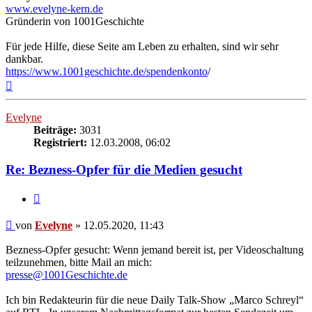
www.evelyne-kern.de
Gründerin von 1001Geschichte
Für jede Hilfe, diese Seite am Leben zu erhalten, sind wir sehr
dankbar.
https://www.1001geschichte.de/spendenkonto
/
Nach
oben
Evelyne
Beiträge:
3031
Registriert:
12.03.2008, 06:02
Re: Bezness-Opfer für die Medien gesucht
Zitieren
Beitrag
von
Evelyne
»
12.05.2020, 11:43
Bezness-Opfer gesucht: Wenn jemand bereit ist, per Videoschaltung
teilzunehmen, bitte Mail an mich:
presse@1001Geschichte.de
Ich bin Redakteurin für die neue Daily Talk-Show „Marco Schreyl“