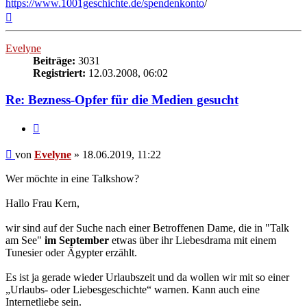
https://www.1001geschichte.de/spendenkonto
/
Nach
oben
Evelyne
Beiträge:
3031
Registriert:
12.03.2008, 06:02
Re: Bezness-Opfer für die Medien gesucht
Zitieren
Beitrag
von
Evelyne
»
18.06.2019, 11:22
Wer möchte in eine Talkshow?
Hallo Frau Kern,
wir sind auf der Suche nach einer Betroffenen Dame, die in "Talk
am See"
im September
etwas über ihr Liebesdrama mit einem
Tunesier oder Ägypter erzählt.
Es ist ja gerade wieder Urlaubszeit und da wollen wir mit so einer
„Urlaubs- oder Liebesgeschichte“ warnen. Kann auch eine
Internetliebe sein.