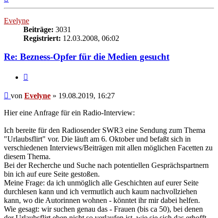
oben
Evelyne
Beiträge:
3031
Registriert:
12.03.2008, 06:02
Re: Bezness-Opfer für die Medien gesucht
Zitieren
Beitrag
von
Evelyne
»
19.08.2019, 16:27
Hier eine Anfrage für ein Radio-Interview:
Ich bereite für den Radiosender SWR3 eine Sendung zum Thema
"Urlaubsflirt" vor. Die läuft am 6. Oktober und befaßt sich in
verschiedenen Interviews/Beiträgen mit allen möglichen Facetten zu
diesem Thema.
Bei der Recherche und Suche nach potentiellen Gesprächspartnern
bin ich auf eure Seite gestoßen.
Meine Frage: da ich unmöglich alle Geschichten auf eurer Seite
durchlesen kann und ich vermutlich auch kaum nachvollziehen
kann, wo die Autorinnen wohnen - könntet ihr mir dabei helfen.
Wie gesagt: wir suchen genau das - Frauen (bis ca 50), bei denen
der Urlaubsflirt eben nicht so verlaufen ist, wie sie sich das erhofft