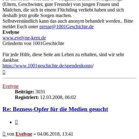
(Eltern, Geschwister, gute Freunde) von jungen Frauen und
Mädchen, die sich in einem Flüchtling verliebt haben und sich
deshalb jetzt große Sorgen machen.
Selbstverständlich kann das auch anonym behandelt werden.. Bitte
meldet Euch unter
presse@1001Geschichte.de
Evelyne
www.evelyne-kern.de
Gründerin von 1001Geschichte
Für jede Hilfe, diese Seite am Leben zu erhalten, sind wir sehr
dankbar.
https://www.1001geschichte.de/spendenkonto
/
Nach
oben
Evelyne
Beiträge:
3031
Registriert:
12.03.2008, 06:02
Re: Bezness-Opfer für die Medien gesucht
Zitieren
Beitrag
von
Evelyne
»
04.06.2018, 13:41