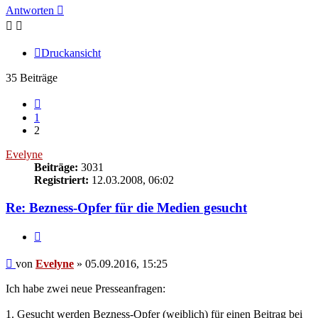
Antworten
Druckansicht
35 Beiträge
Vorherige
1
2
Evelyne
Beiträge:
3031
Registriert:
12.03.2008, 06:02
Re: Bezness-Opfer für die Medien gesucht
Zitieren
Beitrag
von
Evelyne
»
05.09.2016, 15:25
Ich habe zwei neue Presseanfragen:
1. Gesucht werden Bezness-Opfer (weiblich) für einen Beitrag bei