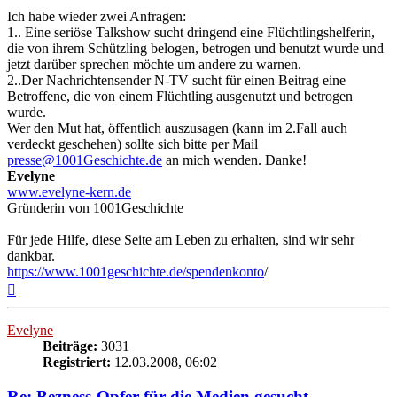
Ich habe wieder zwei Anfragen:
1.. Eine seriöse Talkshow sucht dringend eine Flüchtlingshelferin,
die von ihrem Schützling belogen, betrogen und benutzt wurde und
jetzt darüber sprechen möchte um andere zu warnen.
2..Der Nachrichtensender N-TV sucht für einen Beitrag eine
Betroffene, die von einem Flüchtling ausgenutzt und betrogen
wurde.
Wer den Mut hat, öffentlich auszusagen (kann im 2.Fall auch
verdeckt geschehen) sollte sich bitte per Mail
presse@1001Geschichte.de
an mich wenden. Danke!
Evelyne
www.evelyne-kern.de
Gründerin von 1001Geschichte
Für jede Hilfe, diese Seite am Leben zu erhalten, sind wir sehr
dankbar.
https://www.1001geschichte.de/spendenkonto
/
Nach
oben
Evelyne
Beiträge:
3031
Registriert:
12.03.2008, 06:02
Re: Bezness-Opfer für die Medien gesucht