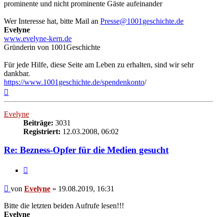
prominente und nicht prominente Gäste aufeinander
Wer Interesse hat, bitte Mail an
Presse@1001geschichte.de
Evelyne
www.evelyne-kern.de
Gründerin von 1001Geschichte
Für jede Hilfe, diese Seite am Leben zu erhalten, sind wir sehr
dankbar.
https://www.1001geschichte.de/spendenkonto
/
Nach
oben
Evelyne
Beiträge:
3031
Registriert:
12.03.2008, 06:02
Re: Bezness-Opfer für die Medien gesucht
Zitieren
Beitrag
von
Evelyne
»
19.08.2019, 16:31
Bitte die letzten beiden Aufrufe lesen!!!
Evelyne