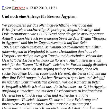
Beitrag
von
Evelyne
»
13.02.2019, 11:31
Und noch eine Anfrage für Bezness-Ägypten:
Wir produzieren für das öffentlich-rechtliche - wie auch das
Privatfernsehen hochwertige Reportagen, Magazinbeiträge und
Dokumentationen wie z.B. 37 Grad oder die große arte-Reportage.
Aktuell recherchiere ich im weitesten Sinne zu dem Thema "Bezness
in Ägypten" und bin im Zuge dessen auch auf Ihre Seite
1001Geschichten gestoßen. Mit knapp 50 dokumentierten Fällen
(überwiegend in Hurghada) ist diese Destination durchaus ein
Hotspot - speziell an hiesigen Tauch- und Surfschulen scheint das
Geschäft der Liebesschwindler zu florieren. Auch interessiere ich
mich für das Thema "Urfi Ehe", welches im Forum häufig diskutiert
wurde. Noch stehe ich am Anfang meiner Recherche, doch ich
suche betroffene Damen (oder auch Herren), die bereit sind, mit mir
über ihre Erfahrungen in Sachen Bezness zu sprechen und sich ggf.
im nächsten Schritt vorstellen könnten, vor die Kamera zu treten.
Prinzipiell schließe ich nicht aus, die Schwindler vor Ort in Ägypten
ausfindig zu machen und mit den Geschehnissen zu konfrontieren.
Generell bin ich noch sehr offen und recherchiere in alle
Richtungen. Vielleicht können Sie mir mit ihrer Erfahrung und
ihrem Netzwerk bei meiner Suche unter die Arme greifen?
Gegebenenfalls wäre es z.B. möglich, eine Art Aufruf im Ägypten-