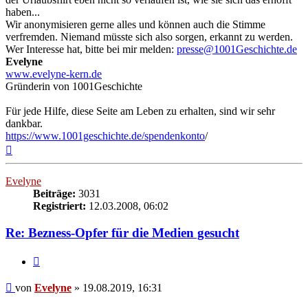
haben...
Wir anonymisieren gerne alles und können auch die Stimme
verfremden. Niemand müsste sich also sorgen, erkannt zu werden.
Wer Interesse hat, bitte bei mir melden:
presse@1001Geschichte.de
Evelyne
www.evelyne-kern.de
Gründerin von 1001Geschichte
Für jede Hilfe, diese Seite am Leben zu erhalten, sind wir sehr
dankbar.
https://www.1001geschichte.de/spendenkonto
/
Nach
oben
Evelyne
Beiträge:
3031
Registriert:
12.03.2008, 06:02
Re: Bezness-Opfer für die Medien gesucht
Zitieren
Beitrag
von
Evelyne
»
19.08.2019, 16:31