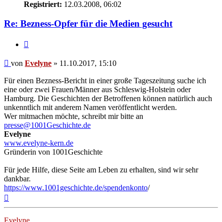
Registriert:
12.03.2008, 06:02
Re: Bezness-Opfer für die Medien gesucht
Zitieren
Beitrag
von
Evelyne
»
11.10.2017, 15:10
Für einen Bezness-Bericht in einer große Tageszeitung suche ich
eine oder zwei Frauen/Männer aus Schleswig-Holstein oder
Hamburg. Die Geschichten der Betroffenen können natürlich auch
unkenntlich mit anderem Namen veröffentlicht werden.
Wer mitmachen möchte, schreibt mir bitte an
presse@1001Geschichte.de
Evelyne
www.evelyne-kern.de
Gründerin von 1001Geschichte
Für jede Hilfe, diese Seite am Leben zu erhalten, sind wir sehr
dankbar.
https://www.1001geschichte.de/spendenkonto
/
Nach
oben
Evelyne