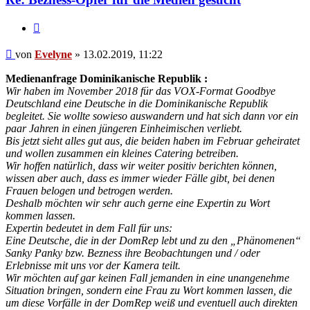
Zitieren
Beitrag
von
Evelyne
»
13.02.2019, 11:22
Medienanfrage Dominikanische Republik :
Wir haben im November 2018 für das VOX-Format Goodbye
Deutschland eine Deutsche in die Dominikanische Republik
begleitet. Sie wollte sowieso auswandern und hat sich dann vor ein
paar Jahren in einen jüngeren Einheimischen verliebt.
Bis jetzt sieht alles gut aus, die beiden haben im Februar geheiratet
und wollen zusammen ein kleines Catering betreiben.
Wir hoffen natürlich, dass wir weiter positiv berichten können,
wissen aber auch, dass es immer wieder Fälle gibt, bei denen
Frauen belogen und betrogen werden.
Deshalb möchten wir sehr auch gerne eine Expertin zu Wort
kommen lassen.
Expertin bedeutet in dem Fall für uns:
Eine Deutsche, die in der DomRep lebt und zu den „Phänomenen“
Sanky Panky bzw. Bezness ihre Beobachtungen und / oder
Erlebnisse mit uns vor der Kamera teilt.
Wir möchten auf gar keinen Fall jemanden in eine unangenehme
Situation bringen, sondern eine Frau zu Wort kommen lassen, die
um diese Vorfälle in der DomRep weiß und eventuell auch direkten