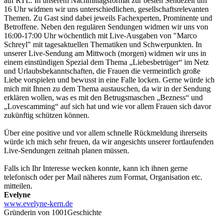
auf RTL. In unserem Nachmittagsformat zur besten Sendezeit um
16 Uhr widmen wir uns unterschiedlichen, gesellschaftsrelevanten
Themen. Zu Gast sind dabei jeweils Fachexperten, Prominente und
Betroffene. Neben den regulären Sendungen widmen wir uns von
16:00-17:00 Uhr wöchentlich mit Live-Ausgaben von "Marco
Schreyl" mit tagesaktuellen Thematiken und Schwerpunkten. In
unserer Live-Sendung am Mittwoch (morgen) widmen wir uns in
einem einstündigen Spezial dem Thema „Liebesbetrüger“ im Netz
und Urlaubsbekanntschaften, die Frauen die vermeintlich große
Liebe vorspielen und bewusst in eine Falle locken. Gerne würde ich
mich mit Ihnen zu dem Thema austauschen, da wir in der Sendung
erklären wollen, was es mit den Betrugsmaschen „Bezness“ und
„Lovescamming“ auf sich hat und wie vor allem Frauen sich davor
zukünftig schützen können.
Über eine positive und vor allem schnelle Rückmeldung ihrerseits
würde ich mich sehr freuen, da wir angesichts unserer fortlaufenden
Live-Sendungen zeitnah planen müssen.
Falls ich Ihr Interesse wecken konnte, kann ich ihnen gerne
telefonisch oder per Mail näheres zum Format, Organisation etc.
mitteilen.
Evelyne
www.evelyne-kern.de
Gründerin von 1001Geschichte