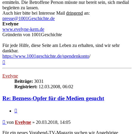
ermitteln. Die Betroffene Person müsste nur bereit sein, sich medial
begleiten zu lassen.
Auch hier bitte bei Interesse Mail
dringend
an:
presse@1001Geschichte.de
Evelyne
www.evelyne-kern.de
Gründerin von 1001Geschichte
Für jede Hilfe, diese Seite am Leben zu erhalten, sind wir sehr
dankbar.
https://www.1001geschichte.de/spendenkonto
/
Nach
oben
Evelyne
Beiträge:
3031
Registriert:
12.03.2008, 06:02
Re: Bezness-Opfer für die Medien gesucht
Zitieren
Beitrag
von
Evelyne
»
20.03.2018, 14:05
Für ein neues Vorabend-TV-Magazin suchen wir Angehörige