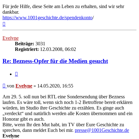
Für jede Hilfe, diese Seite am Leben zu erhalten, sind wir sehr
dankbar.
https://www.1001geschichte.de/spendenkonto
/
Nach
oben
Evelyne
Beiträge:
3031
Registriert:
12.03.2008, 06:02
Re: Bezness-Opfer für die Medien gesucht
Zitieren
Beitrag
von
Evelyne
»
14.05.2020, 16:55
Am 29. 5. soll nun bei RTL eine Sondersendung über Bezness
laufen. Es wäre toll, wenn sich noch 1-2 Betroffene bereit erklären
würden, im Studio ihre Geschichte zu erzählen. Es ginge auch
„verdeckt“ und natürlich werden alle Kosten übernommen und ein
Honorar gibt es auch.
Bitte, wenn Ihr den Mut habt, im TV über Eure Geschichte zu
sprechen, dann meldet Euch bei mir.
presse@1001Geschichte.de
Evelyne