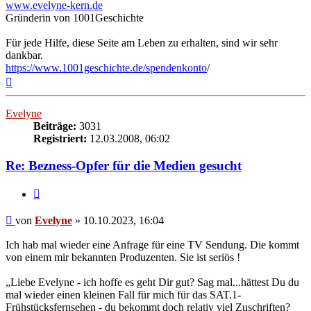
www.evelyne-kern.de
Gründerin von 1001Geschichte
Für jede Hilfe, diese Seite am Leben zu erhalten, sind wir sehr
dankbar.
https://www.1001geschichte.de/spendenkonto
/
Nach
oben
Evelyne
Beiträge:
3031
Registriert:
12.03.2008, 06:02
Re: Bezness-Opfer für die Medien gesucht
Zitieren
Beitrag
von
Evelyne
»
10.10.2023, 16:04
Ich hab mal wieder eine Anfrage für eine TV Sendung. Die kommt
von einem mir bekannten Produzenten. Sie ist seriös !
„Liebe Evelyne - ich hoffe es geht Dir gut? Sag mal...hättest Du du
mal wieder einen kleinen Fall für mich für das SAT.1-
Frühstücksfernsehen - du bekommt doch relativ viel Zuschriften?