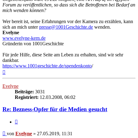
Forum zu veröffentlichen, so dass sich die Betroffenen bei Bedarf an
mich wenden können?
Wer bereit ist, seine Erfahrungen vor der Kamera zu erzählen, kann
sich an mich unter
presse@1001Geschichte.de
wenden.
Evelyne
www.evelyne-kern.de
Gründerin von 1001Geschichte
Für jede Hilfe, diese Seite am Leben zu erhalten, sind wir sehr
dankbar.
https://www.1001geschichte.de/spendenkonto
/
Nach
oben
Evelyne
Beiträge:
3031
Registriert:
12.03.2008, 06:02
Re: Bezness-Opfer für die Medien gesucht
Zitieren
Beitrag
von
Evelyne
»
27.05.2019, 11:31