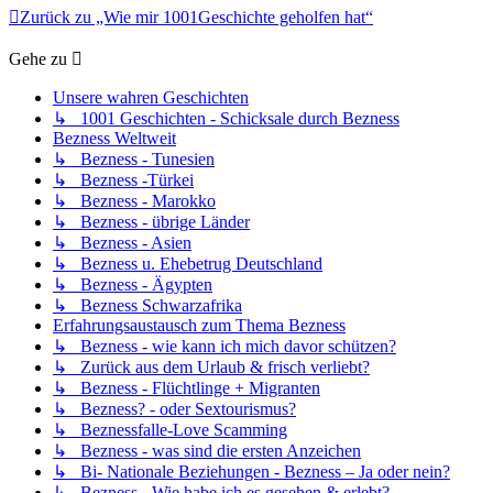
Zurück zu „Wie mir 1001Geschichte geholfen hat“
Gehe zu
Unsere wahren Geschichten
↳ 1001 Geschichten - Schicksale durch Bezness
Bezness Weltweit
↳ Bezness - Tunesien
↳ Bezness -Türkei
↳ Bezness - Marokko
↳ Bezness - übrige Länder
↳ Bezness - Asien
↳ Bezness u. Ehebetrug Deutschland
↳ Bezness - Ägypten
↳ Bezness Schwarzafrika
Erfahrungsaustausch zum Thema Bezness
↳ Bezness - wie kann ich mich davor schützen?
↳ Zurück aus dem Urlaub & frisch verliebt?
↳ Bezness - Flüchtlinge + Migranten
↳ Bezness? - oder Sextourismus?
↳ Beznessfalle-Love Scamming
↳ Bezness - was sind die ersten Anzeichen
↳ Bi- Nationale Beziehungen - Bezness – Ja oder nein?
↳ Bezness - Wie habe ich es gesehen & erlebt?