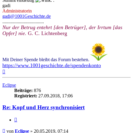
Stimmt eindeutig
.
gadi
Administratorin
gadi@1001Geschichte.de
...................................
Nur der Betrug entehrt [den Betrüger], der Irrtum [das
Opfer] nie.
G. C. Lichtenberg
Mit Deiner Spende bleibt das Forum bestehen.
https://www.1001geschichte.de/spendenkonto
Nach
oben
Eclipse
Beiträge:
876
Registriert:
27.09.2018, 17:06
Re: Kopf und Herz synchronisiert
Zitieren
Beitrag
von
Eclipse
»
20.05.2019, 07:14