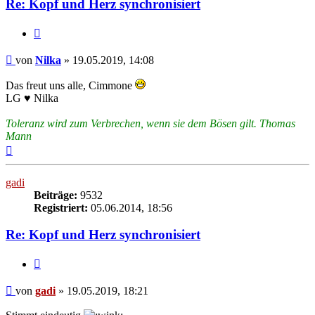
Re: Kopf und Herz synchronisiert
Zitieren
Beitrag
von
Nilka
»
19.05.2019, 14:08
Das freut uns alle, Cimmone
LG ♥ Nilka
Toleranz wird zum Verbrechen, wenn sie dem Bösen gilt. Thomas
Mann
Nach
oben
gadi
Beiträge:
9532
Registriert:
05.06.2014, 18:56
Re: Kopf und Herz synchronisiert
Zitieren
Beitrag
von
gadi
»
19.05.2019, 18:21