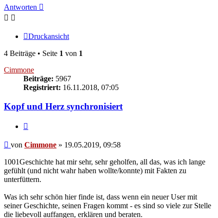
Antworten
Druckansicht
4 Beiträge • Seite
1
von
1
Cimmone
Beiträge:
5967
Registriert:
16.11.2018, 07:05
Kopf und Herz synchronisiert
Zitieren
Beitrag
von
Cimmone
»
19.05.2019, 09:58
1001Geschichte hat mir sehr, sehr geholfen, all das, was ich lange
gefühlt (und nicht wahr haben wollte/konnte) mit Fakten zu
unterfüttern.
Was ich sehr schön hier finde ist, dass wenn ein neuer User mit
seiner Geschichte, seinen Fragen kommt - es sind so viele zur Stelle
die liebevoll auffangen, erklären und beraten.