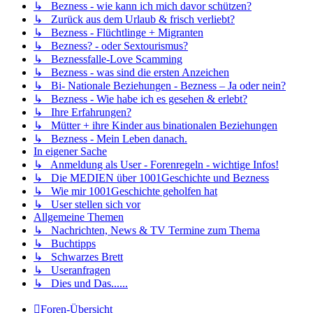
↳ Bezness - wie kann ich mich davor schützen?
↳ Zurück aus dem Urlaub & frisch verliebt?
↳ Bezness - Flüchtlinge + Migranten
↳ Bezness? - oder Sextourismus?
↳ Beznessfalle-Love Scamming
↳ Bezness - was sind die ersten Anzeichen
↳ Bi- Nationale Beziehungen - Bezness – Ja oder nein?
↳ Bezness - Wie habe ich es gesehen & erlebt?
↳ Ihre Erfahrungen?
↳ Mütter + ihre Kinder aus binationalen Beziehungen
↳ Bezness - Mein Leben danach.
In eigener Sache
↳ Anmeldung als User - Forenregeln - wichtige Infos!
↳ Die MEDIEN über 1001Geschichte und Bezness
↳ Wie mir 1001Geschichte geholfen hat
↳ User stellen sich vor
Allgemeine Themen
↳ Nachrichten, News & TV Termine zum Thema
↳ Buchtipps
↳ Schwarzes Brett
↳ Useranfragen
↳ Dies und Das......
Foren-Übersicht