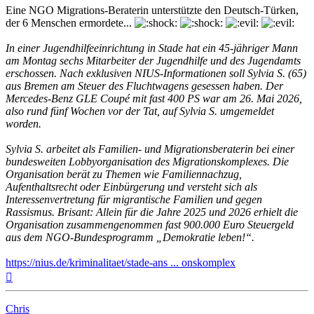
Eine NGO Migrations-Beraterin unterstützte den Deutsch-Türken,
der 6 Menschen ermordete...
In einer Jugendhilfeeinrichtung in Stade hat ein 45-jähriger Mann
am Montag sechs Mitarbeiter der Jugendhilfe und des Jugendamts
erschossen. Nach exklusiven NIUS-Informationen soll Sylvia S. (65)
aus Bremen am Steuer des Fluchtwagens gesessen haben. Der
Mercedes-Benz GLE Coupé mit fast 400 PS war am 26. Mai 2026,
also rund fünf Wochen vor der Tat, auf Sylvia S. umgemeldet
worden.
Sylvia S. arbeitet als Familien- und Migrationsberaterin bei einer
bundesweiten Lobbyorganisation des Migrationskomplexes. Die
Organisation berät zu Themen wie Familiennachzug,
Aufenthaltsrecht oder Einbürgerung und versteht sich als
Interessenvertretung für migrantische Familien und gegen
Rassismus. Brisant: Allein für die Jahre 2025 und 2026 erhielt die
Organisation zusammengenommen fast 900.000 Euro Steuergeld
aus dem NGO-Bundesprogramm „Demokratie leben!“.
https://nius.de/kriminalitaet/stade-ans ... onskomplex
Nach
oben
Chris