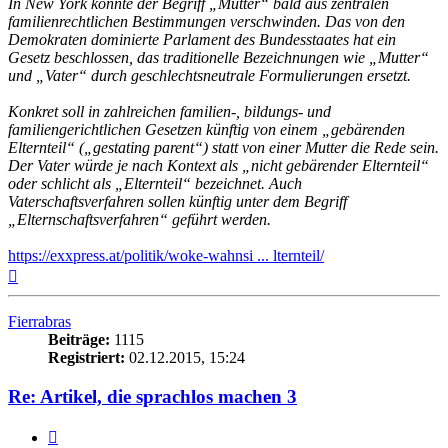
In New York könnte der Begriff „Mutter“ bald aus zentralen
familienrechtlichen Bestimmungen verschwinden. Das von den
Demokraten dominierte Parlament des Bundesstaates hat ein
Gesetz beschlossen, das traditionelle Bezeichnungen wie „Mutter“
und „Vater“ durch geschlechtsneutrale Formulierungen ersetzt.
Konkret soll in zahlreichen familien-, bildungs- und
familiengerichtlichen Gesetzen künftig von einem „gebärenden
Elternteil“ („gestating parent“) statt von einer Mutter die Rede sein.
Der Vater würde je nach Kontext als „nicht gebärender Elternteil“
oder schlicht als „Elternteil“ bezeichnet. Auch
Vaterschaftsverfahren sollen künftig unter dem Begriff
„Elternschaftsverfahren“ geführt werden.
https://exxpress.at/politik/woke-wahnsi ... lternteil/
Nach
oben
Fierrabras
Beiträge:
1115
Registriert:
02.12.2015, 15:24
Re: Artikel, die sprachlos machen 3
Zitieren