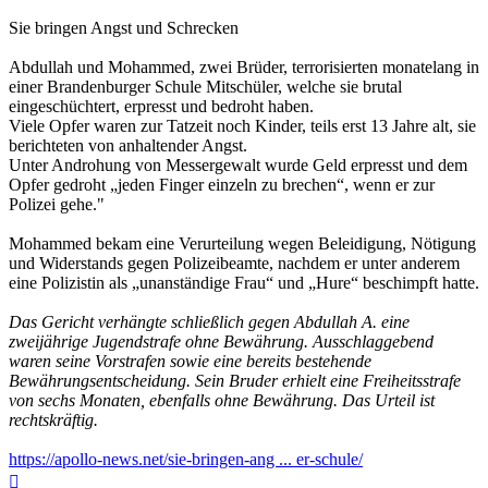
Sie bringen Angst und Schrecken
Abdullah und Mohammed, zwei Brüder, terrorisierten monatelang in
einer Brandenburger Schule Mitschüler, welche sie brutal
eingeschüchtert, erpresst und bedroht haben.
Viele Opfer waren zur Tatzeit noch Kinder, teils erst 13 Jahre alt, sie
berichteten von anhaltender Angst.
Unter Androhung von Messergewalt wurde Geld erpresst und dem
Opfer gedroht „jeden Finger einzeln zu brechen“, wenn er zur
Polizei gehe."
Mohammed bekam eine Verurteilung wegen Beleidigung, Nötigung
und Widerstands gegen Polizeibeamte, nachdem er unter anderem
eine Polizistin als „unanständige Frau“ und „Hure“ beschimpft hatte.
Das Gericht verhängte schließlich gegen Abdullah A. eine
zweijährige Jugendstrafe ohne Bewährung. Ausschlaggebend
waren seine Vorstrafen sowie eine bereits bestehende
Bewährungsentscheidung. Sein Bruder erhielt eine Freiheitsstrafe
von sechs Monaten, ebenfalls ohne Bewährung. Das Urteil ist
rechtskräftig.
https://apollo-news.net/sie-bringen-ang ... er-schule/
Nach