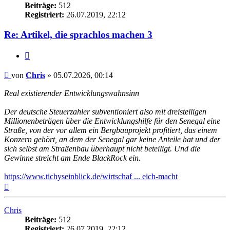
Beiträge:
512
Registriert:
26.07.2019, 22:12
Re: Artikel, die sprachlos machen 3
Zitieren
Beitrag
von
Chris
»
05.07.2026, 00:14
Real existierender Entwicklungswahnsinn
Der deutsche Steuerzahler subventioniert also mit dreistelligen
Millionenbeträgen über die Entwicklungshilfe für den Senegal eine
Straße, von der vor allem ein Bergbauprojekt profitiert, das einem
Konzern gehört, an dem der Senegal gar keine Anteile hat und der
sich selbst am Straßenbau überhaupt nicht beteiligt. Und die
Gewinne streicht am Ende BlackRock ein.
https://www.tichyseinblick.de/wirtschaf ... eich-macht
Nach
oben
Chris
Beiträge:
512
Registriert:
26.07.2019, 22:12