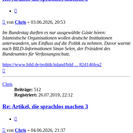
Zitieren
Beitrag
von
Chris
»
03.06.2026, 20:53
Im Bundestag durften es nur ausgewählte Gäste hören:
Islamistische Organisationen wollen deutsche Institutionen
unterwandern, um Einfluss auf die Politik zu nehmen. Davor warnte
nach BILD-Informationen Sinan Selen, der Präsident des
Bundesamtes für Verfassungsschutz.
https://www.bild.de/politik/inland/bild ... 82d146fea2
Nach
oben
Chris
Beiträge:
512
Registriert:
26.07.2019, 22:12
Re: Artikel, die sprachlos machen 3
Zitieren
Beitrag
von
Chris
»
04.06.2026, 21:37