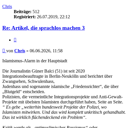
Chris
Beiträge:
512
Registriert:
26.07.2019, 22:12
Re: Artikel, die sprachlos machen 3
Zitieren
Beitrag
von
Chris
»
06.06.2026, 11:58
Islamismus-Alarm in der Hauptstadt
Die Journalistin Güner Balci (51) ist seit 2020
Integrationsbeauftragte in Berlin-Neukölln und berichtet über
Zwangsehen, Schwulenhass,
Judenhass und sogenannte islamische „Friedensrichter“, die über
„Blutgeld“ entscheiden.
Polizisten, die vermeintliche Integrationsprojekte und Anti-Gewalt-
Projekte mit übelsten Islamisten durchgeführt haben, Seite an Seite.
“ Es gebe „weiterhin bundesweit Projekte der Polizei, wo
Islamisten mitwirken. Und das wird komplett unkritisch gehandhabt.
Das ist wirklich flächendeckend ein Problem“.
Kritik werde als „antimuslimischer Rassismus“ oder