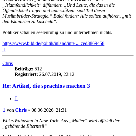
„Islamfeindlichkeit“ diffamiert. „Und Leute, die das in die
Öffentlichkeit tragen und unterstützen, sind Teil dieser
Muslimbrüder-Strategie.“ Balci fordert: Alle sollten aufhören, „mit
den Islamisten zu kuscheln“.
Politiker schauen seelenruhig zu und unternehmen nichts.
https://www.bild.de/politik/inland/inte ... ced3869458
Nach
oben
Chris
Beiträge:
512
Registriert:
26.07.2019, 22:12
Re: Artikel, die sprachlos machen 3
Zitieren
Beitrag
von
Chris
»
08.06.2026, 21:31
Woke-Wahnsinn in New York: Aus „Mutter“ wird offiziell der
„gebärende Elternteil“