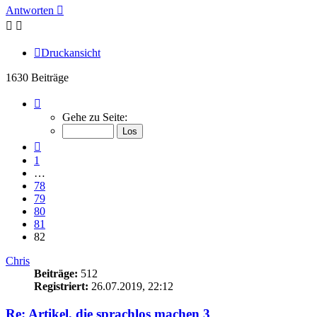
Antworten
Druckansicht
1630 Beiträge
Seite
82
Gehe zu Seite:
von
82
Vorherige
1
…
78
79
80
81
82
Chris
Beiträge:
512
Registriert:
26.07.2019, 22:12
Re: Artikel, die sprachlos machen 3