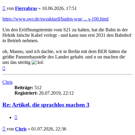
Beitrag
von
Fierrabras
»
10.06.2026, 17:51
https://www.swr.de/swraktuell/baden-wue ... s-100.html
Um den Eröffnungstermin vom S21 zu halten, hat die Bahn in der
Hektik falsche Kabel verlegt - und kann nun erst 2031 den Bahnhof
in Betrieb nehmen.
oh, Manno, und ich dachte, wir in Berlin mit dem BER hätten die
größte Pannenbaustelle des Landes gehabt. und n un machen die
uns das streitig
Nach
oben
Chris
Beiträge:
512
Registriert:
26.07.2019, 22:12
Re: Artikel, die sprachlos machen 3
Zitieren
Beitrag
von
Chris
»
01.07.2026, 22:36