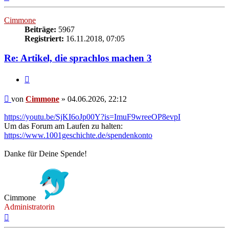
oben
Cimmone
Beiträge:
5967
Registriert:
16.11.2018, 07:05
Re: Artikel, die sprachlos machen 3
Zitieren
Beitrag
von
Cimmone
»
04.06.2026, 22:12
https://youtu.be/SjKI6oJp00Y?is=ImuF9wreeOP8evpI
Um das Forum am Laufen zu halten:
https://www.1001geschichte.de/spendenkonto
Danke für Deine Spende!
Cimmone
Administratorin
Nach
oben