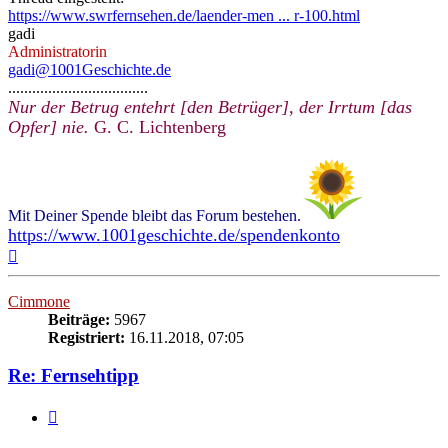
https://www.swrfernsehen.de/laender-men ... r-100.html
gadi
Administratorin
gadi@1001Geschichte.de
...................................
Nur der Betrug entehrt [den Betrüger], der Irrtum [das
Opfer] nie.
G. C. Lichtenberg
Mit Deiner Spende bleibt das Forum bestehen.
https://www.1001geschichte.de/spendenkonto
Nach
oben
Cimmone
Beiträge:
5967
Registriert:
16.11.2018, 07:05
Re: Fernsehtipp
Zitieren