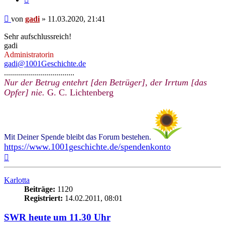
Beitrag
von
gadi
»
11.03.2020, 21:41
Sehr aufschlussreich!
gadi
Administratorin
gadi@1001Geschichte.de
...................................
Nur der Betrug entehrt [den Betrüger], der Irrtum [das
Opfer] nie.
G. C. Lichtenberg
Mit Deiner Spende bleibt das Forum bestehen.
https://www.1001geschichte.de/spendenkonto
Nach
oben
Karlotta
Beiträge:
1120
Registriert:
14.02.2011, 08:01
SWR heute um 11.30 Uhr