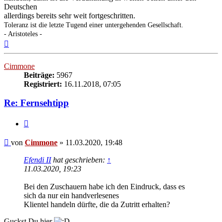
Deutschen
allerdings bereits sehr weit fortgeschritten.
Toleranz ist die letzte Tugend einer untergehenden Gesellschaft.
- Aristoteles -
Nach
oben
Cimmone
Beiträge:
5967
Registriert:
16.11.2018, 07:05
Re: Fernsehtipp
Zitieren
Beitrag
von
Cimmone
»
11.03.2020, 19:48
Efendi II
hat geschrieben:
↑
11.03.2020, 19:23
Bei den Zuschauern habe ich den Eindruck, dass es
sich da nur ein handverlesenes
Klientel handeln dürfte, die da Zutritt erhalten?
Guckst Du hier