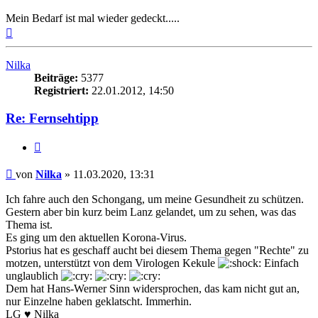
Mein Bedarf ist mal wieder gedeckt.....
Nach
oben
Nilka
Beiträge:
5377
Registriert:
22.01.2012, 14:50
Re: Fernsehtipp
Zitieren
Beitrag
von
Nilka
»
11.03.2020, 13:31
Ich fahre auch den Schongang, um meine Gesundheit zu schützen.
Gestern aber bin kurz beim Lanz gelandet, um zu sehen, was das
Thema ist.
Es ging um den aktuellen Korona-Virus.
Pstorius hat es geschaff aucht bei diesem Thema gegen "Rechte" zu
motzen, unterstützt von dem Virologen Kekule
Einfach
unglaublich
Dem hat Hans-Werner Sinn widersprochen, das kam nicht gut an,
nur Einzelne haben geklatscht. Immerhin.
LG ♥ Nilka