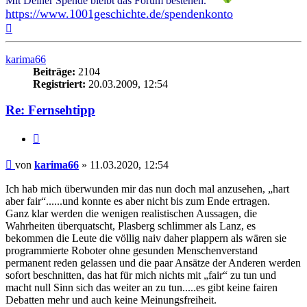
Mit Deiner Spende bleibt das Forum bestehen.
https://www.1001geschichte.de/spendenkonto
Nach
oben
karima66
Beiträge:
2104
Registriert:
20.03.2009, 12:54
Re: Fernsehtipp
Zitieren
Beitrag
von
karima66
»
11.03.2020, 12:54
Ich hab mich überwunden mir das nun doch mal anzusehen, „hart
aber fair“......und konnte es aber nicht bis zum Ende ertragen.
Ganz klar werden die wenigen realistischen Aussagen, die
Wahrheiten überquatscht, Plasberg schlimmer als Lanz, es
bekommen die Leute die völlig naiv daher plappern als wären sie
programmierte Roboter ohne gesunden Menschenverstand
permanent reden gelassen und die paar Ansätze der Anderen werden
sofort beschnitten, das hat für mich nichts mit „fair“ zu tun und
macht null Sinn sich das weiter an zu tun.....es gibt keine fairen
Debatten mehr und auch keine Meinungsfreiheit.