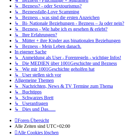
↳ Bezness - Flüchtlinge + Migranten
↳ Bezness? - oder Sextourismus?
↳ Beznessfalle-Love Scamming
↳ Bezness - was sind die ersten Anzeichen
↳ Bi- Nationale Beziehungen - Bezness – Ja oder nein?
↳ Bezness - Wie habe ich es gesehen & erlebt?
↳ Ihre Erfahrungen?
↳ Mütter + ihre Kinder aus binationalen Beziehungen
↳ Bezness - Mein Leben danach.
In eigener Sache
↳ Anmeldung als User - Forenregeln - wichtige Infos!
↳ Die MEDIEN über 1001Geschichte und Bezness
↳ Wie mir 1001Geschichte geholfen hat
↳ User stellen sich vor
Allgemeine Themen
↳ Nachrichten, News & TV Termine zum Thema
↳ Buchtipps
↳ Schwarzes Brett
↳ Useranfragen
↳ Dies und Das......
Foren-Übersicht
Alle Zeiten sind
UTC+02:00
Alle Cookies löschen