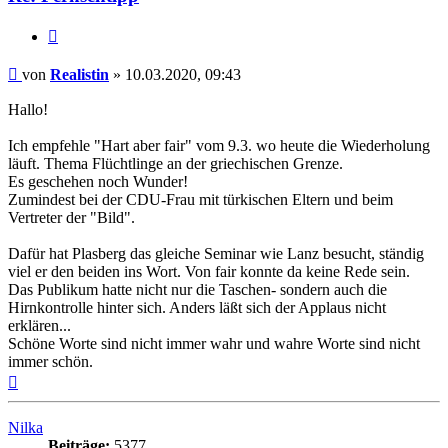
Zitieren
Beitrag
von
Realistin
»
10.03.2020, 09:43
Hallo!
Ich empfehle "Hart aber fair" vom 9.3. wo heute die Wiederholung
läuft. Thema Flüchtlinge an der griechischen Grenze.
Es geschehen noch Wunder!
Zumindest bei der CDU-Frau mit türkischen Eltern und beim
Vertreter der "Bild".
Dafür hat Plasberg das gleiche Seminar wie Lanz besucht, ständig
viel er den beiden ins Wort. Von fair konnte da keine Rede sein.
Das Publikum hatte nicht nur die Taschen- sondern auch die
Hirnkontrolle hinter sich. Anders läßt sich der Applaus nicht
erklären...
Schöne Worte sind nicht immer wahr und wahre Worte sind nicht
immer schön.
Nach
oben
Nilka
Beiträge:
5377