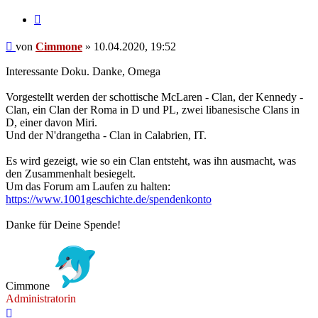
Zitieren
Beitrag
von
Cimmone
»
10.04.2020, 19:52
Interessante Doku. Danke, Omega
Vorgestellt werden der schottische McLaren - Clan, der Kennedy -
Clan, ein Clan der Roma in D und PL, zwei libanesische Clans in
D, einer davon Miri.
Und der N'drangetha - Clan in Calabrien, IT.
Es wird gezeigt, wie so ein Clan entsteht, was ihn ausmacht, was
den Zusammenhalt besiegelt.
Um das Forum am Laufen zu halten:
https://www.1001geschichte.de/spendenkonto
Danke für Deine Spende!
Cimmone
Administratorin
Nach