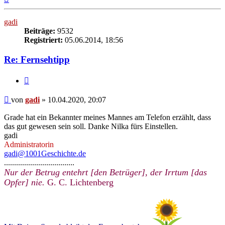
oben
gadi
Beiträge:
9532
Registriert:
05.06.2014, 18:56
Re: Fernsehtipp
Zitieren
Beitrag
von
gadi
»
10.04.2020, 20:07
Grade hat ein Bekannter meines Mannes am Telefon erzählt, dass
das gut gewesen sein soll. Danke Nilka fürs Einstellen.
gadi
Administratorin
gadi@1001Geschichte.de
...................................
Nur der Betrug entehrt [den Betrüger], der Irrtum [das
Opfer] nie.
G. C. Lichtenberg