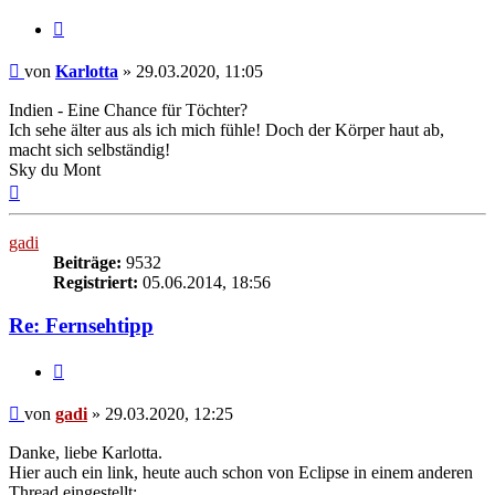
Zitieren
Beitrag
von
Karlotta
»
29.03.2020, 11:05
Indien - Eine Chance für Töchter?
Ich sehe älter aus als ich mich fühle! Doch der Körper haut ab,
macht sich selbständig!
Sky du Mont
Nach
oben
gadi
Beiträge:
9532
Registriert:
05.06.2014, 18:56
Re: Fernsehtipp
Zitieren
Beitrag
von
gadi
»
29.03.2020, 12:25
Danke, liebe Karlotta.
Hier auch ein link, heute auch schon von Eclipse in einem anderen
Thread eingestellt: