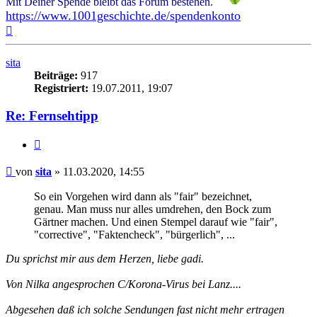
Mit Deiner Spende bleibt das Forum bestehen.
https://www.1001geschichte.de/spendenkonto
Nach
oben
sita
Beiträge:
917
Registriert:
19.07.2011, 19:07
Re: Fernsehtipp
Zitieren
Beitrag
von
sita
»
11.03.2020, 14:55
So ein Vorgehen wird dann als "fair" bezeichnet,
genau. Man muss nur alles umdrehen, den Bock zum
Gärtner machen. Und einen Stempel darauf wie "fair",
"corrective", "Faktencheck", "bürgerlich", ...
Du sprichst mir aus dem Herzen, liebe gadi.
Von Nilka angesprochen C/Korona-Virus bei Lanz....
Abgesehen daß ich solche Sendungen fast nicht mehr ertragen