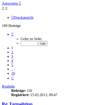
Antworten
Druckansicht
199 Beiträge
Seite
1
Gehe zu Seite:
von
10
1
2
3
4
5
…
10
Nächste
Realistin
Beiträge:
116
Registriert:
15.02.2013, 09:47
Re: Fernsehtipp