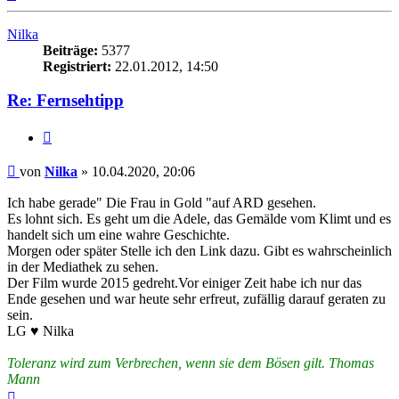
oben
Nilka
Beiträge:
5377
Registriert:
22.01.2012, 14:50
Re: Fernsehtipp
Zitieren
Beitrag
von
Nilka
»
10.04.2020, 20:06
Ich habe gerade" Die Frau in Gold "auf ARD gesehen.
Es lohnt sich. Es geht um die Adele, das Gemälde vom Klimt und es
handelt sich um eine wahre Geschichte.
Morgen oder später Stelle ich den Link dazu. Gibt es wahrscheinlich
in der Mediathek zu sehen.
Der Film wurde 2015 gedreht.Vor einiger Zeit habe ich nur das
Ende gesehen und war heute sehr erfreut, zufällig darauf geraten zu
sein.
LG ♥ Nilka
Toleranz wird zum Verbrechen, wenn sie dem Bösen gilt. Thomas
Mann
Nach