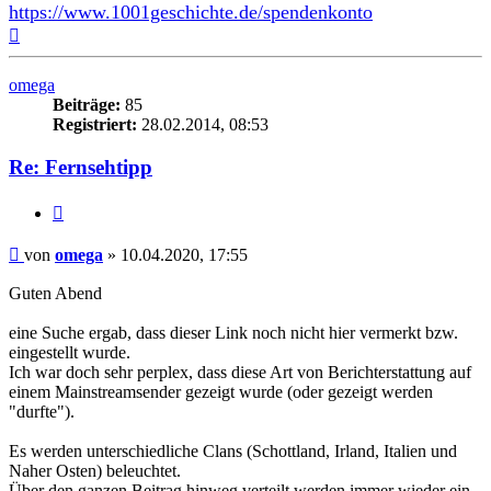
https://www.1001geschichte.de/spendenkonto
Nach
oben
omega
Beiträge:
85
Registriert:
28.02.2014, 08:53
Re: Fernsehtipp
Zitieren
Beitrag
von
omega
»
10.04.2020, 17:55
Guten Abend
eine Suche ergab, dass dieser Link noch nicht hier vermerkt bzw.
eingestellt wurde.
Ich war doch sehr perplex, dass diese Art von Berichterstattung auf
einem Mainstreamsender gezeigt wurde (oder gezeigt werden
"durfte").
Es werden unterschiedliche Clans (Schottland, Irland, Italien und
Naher Osten) beleuchtet.
Über den ganzen Beitrag hinweg verteilt werden immer wieder ein