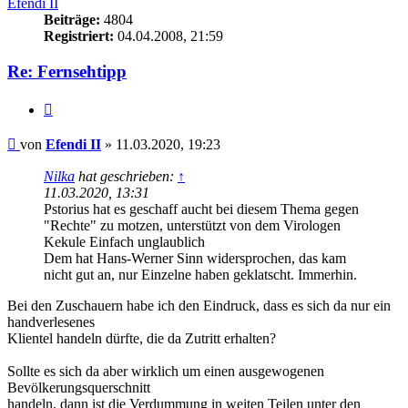
Efendi II
Beiträge:
4804
Registriert:
04.04.2008, 21:59
Re: Fernsehtipp
Zitieren
Beitrag
von
Efendi II
»
11.03.2020, 19:23
Nilka
hat geschrieben:
↑
11.03.2020, 13:31
Pstorius hat es geschaff aucht bei diesem Thema gegen
"Rechte" zu motzen, unterstützt von dem Virologen
Kekule Einfach unglaublich
Dem hat Hans-Werner Sinn widersprochen, das kam
nicht gut an, nur Einzelne haben geklatscht. Immerhin.
Bei den Zuschauern habe ich den Eindruck, dass es sich da nur ein
handverlesenes
Klientel handeln dürfte, die da Zutritt erhalten?
Sollte es sich da aber wirklich um einen ausgewogenen
Bevölkerungsquerschnitt
handeln, dann ist die Verdummung in weiten Teilen unter den