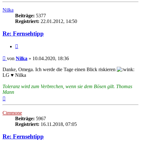
oben
Nilka
Beiträge:
5377
Registriert:
22.01.2012, 14:50
Re: Fernsehtipp
Zitieren
Beitrag
von
Nilka
»
10.04.2020, 18:36
Danke, Omega. Ich werde die Tage einen Blick riskieren
LG ♥ Nilka
Toleranz wird zum Verbrechen, wenn sie dem Bösen gilt. Thomas
Mann
Nach
oben
Cimmone
Beiträge:
5967
Registriert:
16.11.2018, 07:05
Re: Fernsehtipp