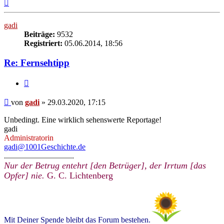
Nach
oben
gadi
Beiträge:
9532
Registriert:
05.06.2014, 18:56
Re: Fernsehtipp
Zitieren
Beitrag
von
gadi
»
29.03.2020, 17:15
Unbedingt. Eine wirklich sehenswerte Reportage!
gadi
Administratorin
gadi@1001Geschichte.de
...................................
Nur der Betrug entehrt [den Betrüger], der Irrtum [das
Opfer] nie.
G. C. Lichtenberg
Mit Deiner Spende bleibt das Forum bestehen.