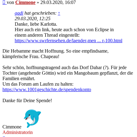
Beitrag
von
Cimmone
»
29.03.2020, 16:07
gadi
hat geschrieben:
↑
29.03.2020, 12:25
Danke, liebe Karlotta.
Hier auch ein link, heute auch schon von Eclipse in
einem anderen Thread eingestellt:
https://www.swrfernsehen.de/laender-men ... r-100.html
Die Hebamme macht Hoffnung. So eine empfindsame,
kämpferische Frau. Chapeau!
Sehr schön, hoffnungstragend auch das Dorf Dahar (?). Für jede
Tochter (angehende Göttin) wird ein Mangobaum gepflanzt, der die
Familien ernährt.
Um das Forum am Laufen zu halten:
https://www.1001geschichte.de/spendenkonto
Danke für Deine Spende!
Cimmone
Administratorin