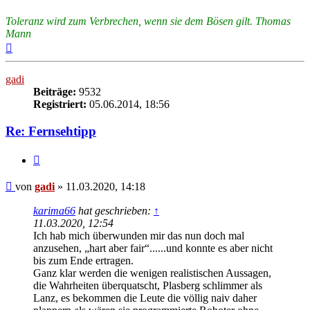
Toleranz wird zum Verbrechen, wenn sie dem Bösen gilt. Thomas
Mann
Nach
oben
gadi
Beiträge:
9532
Registriert:
05.06.2014, 18:56
Re: Fernsehtipp
Zitieren
Beitrag
von
gadi
»
11.03.2020, 14:18
karima66
hat geschrieben:
↑
11.03.2020, 12:54
Ich hab mich überwunden mir das nun doch mal
anzusehen, „hart aber fair“......und konnte es aber nicht
bis zum Ende ertragen.
Ganz klar werden die wenigen realistischen Aussagen,
die Wahrheiten überquatscht, Plasberg schlimmer als
Lanz, es bekommen die Leute die völlig naiv daher