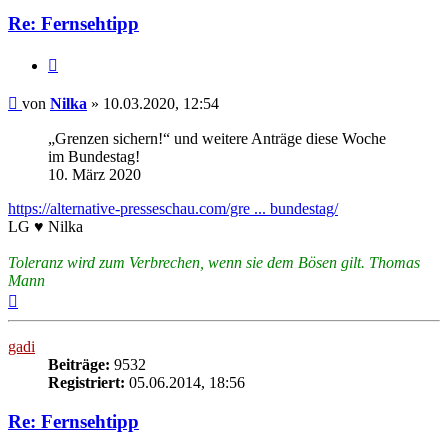
Re: Fernsehtipp
Zitieren
Beitrag
von
Nilka
»
10.03.2020, 12:54
„Grenzen sichern!“ und weitere Anträge diese Woche
im Bundestag!
10. März 2020
https://alternative-presseschau.com/gre ... bundestag/
LG ♥ Nilka
Toleranz wird zum Verbrechen, wenn sie dem Bösen gilt. Thomas
Mann
Nach
oben
gadi
Beiträge:
9532
Registriert:
05.06.2014, 18:56
Re: Fernsehtipp