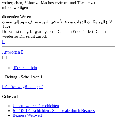
weitergeben, Söhne zu Machos erziehen und Töchter zu
minderwertigen
dienenden Wesen
لا يزال بإمكانك الذهاب ببطء. لأنه في النهاية سوف نعود إلى نفسك
فقط.
Du kannst ruhig langsam gehen. Denn am Ende findest Du nur
wieder zu Dir selbst zurück.
Nach
oben
Antworten
Druckansicht
1 Beitrag • Seite
1
von
1
Zurück zu „Buchtipps“
Gehe zu
Unsere wahren Geschichten
↳ 1001 Geschichten - Schicksale durch Bezness
Bezness Weltweit