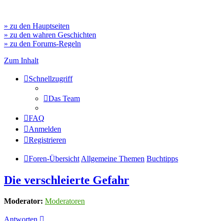
» zu den Hauptseiten
» zu den wahren Geschichten
» zu den Forums-Regeln
Zum Inhalt
Schnellzugriff
Das Team
FAQ
Anmelden
Registrieren
Foren-Übersicht
Allgemeine Themen
Buchtipps
Die verschleierte Gefahr
Moderator:
Moderatoren
Antworten