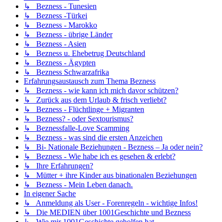
↳ Bezness - Tunesien
↳ Bezness -Türkei
↳ Bezness - Marokko
↳ Bezness - übrige Länder
↳ Bezness - Asien
↳ Bezness u. Ehebetrug Deutschland
↳ Bezness - Ägypten
↳ Bezness Schwarzafrika
Erfahrungsaustausch zum Thema Bezness
↳ Bezness - wie kann ich mich davor schützen?
↳ Zurück aus dem Urlaub & frisch verliebt?
↳ Bezness - Flüchtlinge + Migranten
↳ Bezness? - oder Sextourismus?
↳ Beznessfalle-Love Scamming
↳ Bezness - was sind die ersten Anzeichen
↳ Bi- Nationale Beziehungen - Bezness – Ja oder nein?
↳ Bezness - Wie habe ich es gesehen & erlebt?
↳ Ihre Erfahrungen?
↳ Mütter + ihre Kinder aus binationalen Beziehungen
↳ Bezness - Mein Leben danach.
In eigener Sache
↳ Anmeldung als User - Forenregeln - wichtige Infos!
↳ Die MEDIEN über 1001Geschichte und Bezness
↳ Wie mir 1001Geschichte geholfen hat