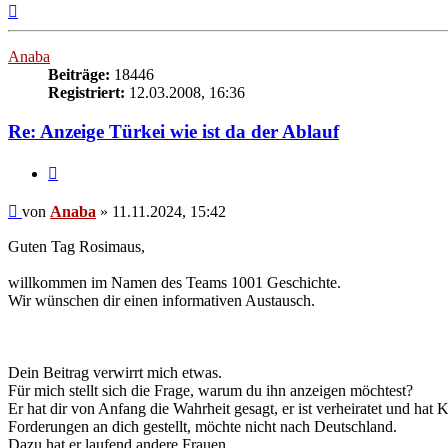
Nach
oben
Anaba
Beiträge:
18446
Registriert:
12.03.2008, 16:36
Re: Anzeige Türkei wie ist da der Ablauf
Zitieren
Beitrag
von
Anaba
»
11.11.2024, 15:42
Guten Tag Rosimaus,
willkommen im Namen des Teams 1001 Geschichte.
Wir wünschen dir einen informativen Austausch.
Dein Beitrag verwirrt mich etwas.
Für mich stellt sich die Frage, warum du ihn anzeigen möchtest?
Er hat dir von Anfang die Wahrheit gesagt, er ist verheiratet und hat K
Forderungen an dich gestellt, möchte nicht nach Deutschland.
Dazu hat er laufend andere Frauen.