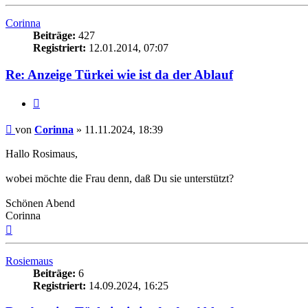
oben
Corinna
Beiträge:
427
Registriert:
12.01.2014, 07:07
Re: Anzeige Türkei wie ist da der Ablauf
Zitieren
Beitrag
von
Corinna
»
11.11.2024, 18:39
Hallo Rosimaus,
wobei möchte die Frau denn, daß Du sie unterstützt?
Schönen Abend
Corinna
Nach
oben
Rosiemaus
Beiträge:
6
Registriert:
14.09.2024, 16:25