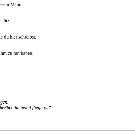
diesem Mann.
stützt.
e du hier schreibst,
 ihm zu tun haben.
ügen.
ießlich lächelnd fliegen...“