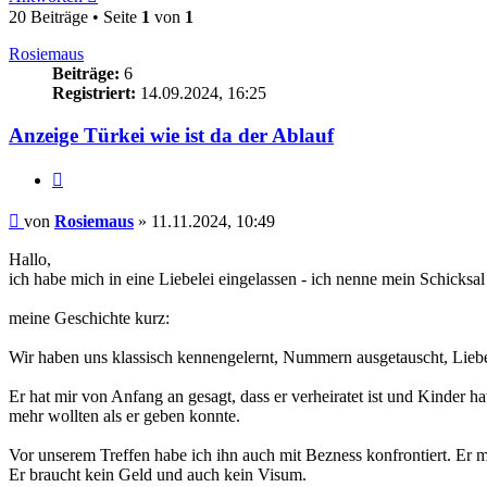
20 Beiträge • Seite
1
von
1
Rosiemaus
Beiträge:
6
Registriert:
14.09.2024, 16:25
Anzeige Türkei wie ist da der Ablauf
Zitieren
Beitrag
von
Rosiemaus
»
11.11.2024, 10:49
Hallo,
ich habe mich in eine Liebelei eingelassen - ich nenne mein Schicksal
meine Geschichte kurz:
Wir haben uns klassisch kennengelernt, Nummern ausgetauscht, Liebesn
Er hat mir von Anfang an gesagt, dass er verheiratet ist und Kinder h
mehr wollten als er geben konnte.
Vor unserem Treffen habe ich ihn auch mit Bezness konfrontiert. Er me
Er braucht kein Geld und auch kein Visum.