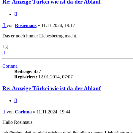
Re: Anzeige Türkei wie ist da der Ablauf
Zitieren
Beitrag
von
Rosiemaus
»
11.11.2024, 19:17
Das er noch immer Liebesbetrug macht.
Lg
Nach
oben
Corinna
Beiträge:
427
Registriert:
12.01.2014, 07:07
Re: Anzeige Türkei wie ist da der Ablauf
Zitieren
Beitrag
von
Corinna
»
11.11.2024, 19:44
Hallo Rosimaus,
ich fürchte, daß es nicht reichen wird ihn allein wegen Liebesbetru