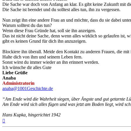
Die Sache war doch von Anfang an klar. Es gibt keine Zukunft mit 
Die Sache ist beendet und du solltest alles tun, ihn zu vergessen.
Nun zeigt ihn eine andere Frau an und möchte, dass du sie dabei unter
Warum solltest du das tun?
Wenn diese Frau Gründe hat, soll sie ihn anzeigen.
Das ist nicht deine Sache, denn wenn alles wirklich so gelaufen ist, wi
gibt es keinen Grund für dich ihn anzuzeigen.
Blockiere ihn überall. Meide den Kontakt zu anderen Frauen, die mit
Halte dich von ihm und seinem Leben fern.
Sonst wirst du immer wieder an ihn erinnert werden.
Ich wünsche dir alles Gute
Liebe Grüße
Anaba
Administratorin
anaba@1001Geschichte.de
“Am Ende wird die Wahrheit siegen, über Ängste und gut getarnte L
Am Ende wird sich alles fügen und was jetzt am Boden liegt, wird schl
Hans Kupka, hingerichtet 1942
Nach
oben