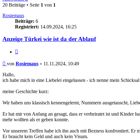
20 Beiträge • Seite
1
von
1
Rosiemaus
Beiträge:
6
Registriert:
14.09.2024, 16:25
Anzeige Türkei wie ist da der Ablauf
Zitieren
Beitrag
von
Rosiemaus
»
11.11.2024, 10:49
Hallo,
ich habe mich in eine Liebelei eingelassen - ich nenne mein Schicksal
meine Geschichte kurz:
Wir haben uns klassisch kennengelernt, Nummern ausgetauscht, Liebesn
Er hat mir von Anfang an gesagt, dass er verheiratet ist und Kinder h
mehr wollten als er geben konnte.
Vor unserem Treffen habe ich ihn auch mit Bezness konfrontiert. Er me
Er braucht kein Geld und auch kein Visum.