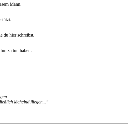
diesem Mann.
stützt.
e du hier schreibst,
 ihm zu tun haben.
ügen.
ießlich lächelnd fliegen...“