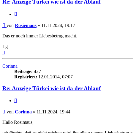
Re: Anzeige Türkei wie ist da der Ablauf
Zitieren
Beitrag
von
Rosiemaus
»
11.11.2024, 19:17
Das er noch immer Liebesbetrug macht.
Lg
Nach
oben
Corinna
Beiträge:
427
Registriert:
12.01.2014, 07:07
Re: Anzeige Türkei wie ist da der Ablauf
Zitieren
Beitrag
von
Corinna
»
11.11.2024, 19:44
Hallo Rosimaus,
ich fürchte, daß es nicht reichen wird ihn allein wegen Liebesbetru