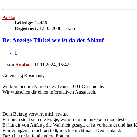
Nach
oben
Anaba
Beiträge:
18446
Registriert:
12.03.2008, 16:36
Re: Anzeige Türkei wie ist da der Ablauf
Zitieren
Beitrag
von
Anaba
»
11.11.2024, 15:42
Guten Tag Rosimaus,
willkommen im Namen des Teams 1001 Geschichte.
Wir wünschen dir einen informativen Austausch.
Dein Beitrag verwirrt mich etwas.
Für mich stellt sich die Frage, warum du ihn anzeigen möchtest?
Er hat dir von Anfang die Wahrheit gesagt, er ist verheiratet und hat K
Forderungen an dich gestellt, möchte nicht nach Deutschland.
Dazu hat er laufend andere Frauen.