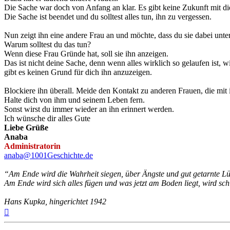
Die Sache war doch von Anfang an klar. Es gibt keine Zukunft mit 
Die Sache ist beendet und du solltest alles tun, ihn zu vergessen.
Nun zeigt ihn eine andere Frau an und möchte, dass du sie dabei unter
Warum solltest du das tun?
Wenn diese Frau Gründe hat, soll sie ihn anzeigen.
Das ist nicht deine Sache, denn wenn alles wirklich so gelaufen ist, wi
gibt es keinen Grund für dich ihn anzuzeigen.
Blockiere ihn überall. Meide den Kontakt zu anderen Frauen, die mit
Halte dich von ihm und seinem Leben fern.
Sonst wirst du immer wieder an ihn erinnert werden.
Ich wünsche dir alles Gute
Liebe Grüße
Anaba
Administratorin
anaba@1001Geschichte.de
“Am Ende wird die Wahrheit siegen, über Ängste und gut getarnte L
Am Ende wird sich alles fügen und was jetzt am Boden liegt, wird schl
Hans Kupka, hingerichtet 1942
Nach
oben