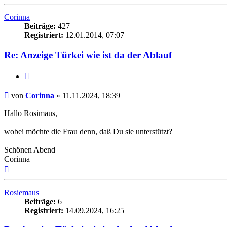
oben
Corinna
Beiträge:
427
Registriert:
12.01.2014, 07:07
Re: Anzeige Türkei wie ist da der Ablauf
Zitieren
Beitrag
von
Corinna
»
11.11.2024, 18:39
Hallo Rosimaus,
wobei möchte die Frau denn, daß Du sie unterstützt?
Schönen Abend
Corinna
Nach
oben
Rosiemaus
Beiträge:
6
Registriert:
14.09.2024, 16:25