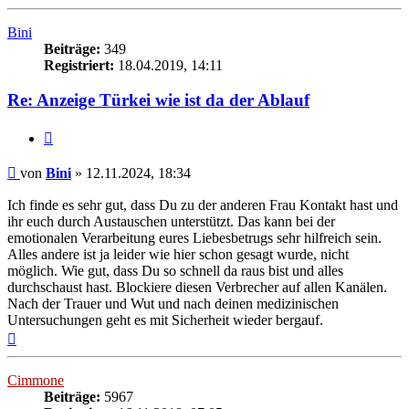
oben
Bini
Beiträge:
349
Registriert:
18.04.2019, 14:11
Re: Anzeige Türkei wie ist da der Ablauf
Zitieren
Beitrag
von
Bini
»
12.11.2024, 18:34
Ich finde es sehr gut, dass Du zu der anderen Frau Kontakt hast und
ihr euch durch Austauschen unterstützt. Das kann bei der
emotionalen Verarbeitung eures Liebesbetrugs sehr hilfreich sein.
Alles andere ist ja leider wie hier schon gesagt wurde, nicht
möglich. Wie gut, dass Du so schnell da raus bist und alles
durchschaust hast. Blockiere diesen Verbrecher auf allen Kanälen.
Nach der Trauer und Wut und nach deinen medizinischen
Untersuchungen geht es mit Sicherheit wieder bergauf.
Nach
oben
Cimmone
Beiträge:
5967