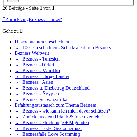
20 Beiträge • Seite
1
von
1
Zurück zu „Bezness -Türkei“
Gehe zu
Unsere wahren Geschichten
↳ 1001 Geschichten - Schicksale durch Bezness
Bezness Weltweit
↳ Bezness - Tunesien
↳ Bezness -Türkei
↳ Bezness - Marokko
↳ Bezness - übrige Länder
↳ Bezness - Asien
↳ Bezness u. Ehebetrug Deutschland
↳ Bezness - Ägypten
↳ Bezness Schwarzafrika
Erfahrungsaustausch zum Thema Bezness
↳ Bezness - wie kann ich mich davor schützen?
↳ Zurück aus dem Urlaub & frisch verliebt?
↳ Bezness - Flüchtlinge + Migranten
↳ Bezness? - oder Sextourismus?
↳ Beznessfalle-Love Scamming