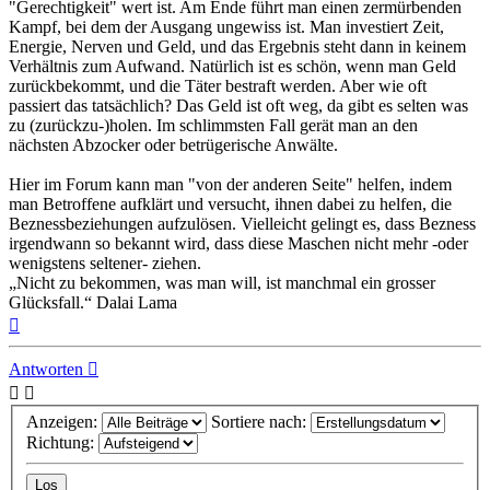
"Gerechtigkeit" wert ist. Am Ende führt man einen zermürbenden
Kampf, bei dem der Ausgang ungewiss ist. Man investiert Zeit,
Energie, Nerven und Geld, und das Ergebnis steht dann in keinem
Verhältnis zum Aufwand. Natürlich ist es schön, wenn man Geld
zurückbekommt, und die Täter bestraft werden. Aber wie oft
passiert das tatsächlich? Das Geld ist oft weg, da gibt es selten was
zu (zurückzu-)holen. Im schlimmsten Fall gerät man an den
nächsten Abzocker oder betrügerische Anwälte.
Hier im Forum kann man "von der anderen Seite" helfen, indem
man Betroffene aufklärt und versucht, ihnen dabei zu helfen, die
Beznessbeziehungen aufzulösen. Vielleicht gelingt es, dass Bezness
irgendwann so bekannt wird, dass diese Maschen nicht mehr -oder
wenigstens seltener- ziehen.
„Nicht zu bekommen, was man will, ist manchmal ein grosser
Glücksfall.“ Dalai Lama
Nach
oben
Antworten
Anzeigen:
Sortiere nach:
Richtung: