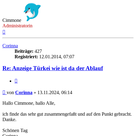
Cimmone
Administratorin
Nach
oben
Corinna
Beiträge:
427
Registriert:
12.01.2014, 07:07
Re: Anzeige Türkei wie ist da der Ablauf
Zitieren
Beitrag
von
Corinna
»
13.11.2024, 06:14
Hallo Cimmone, hallo Alle,
ich finde das sehr gut zusammengefaßt und auf den Punkt gebracht.
Danke.
Schönen Tag
Corinna