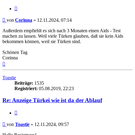
Zitieren
Beitrag
von
Corinna
»
12.11.2024, 07:14
Außerdem empfiehlt es sich nach 3 Monaten einen Aids - Test
machen zu lassen. Weil viele Türken glauben, daß sie kein Aids
bekommen können, weil sie Türken sind.
Schönen Tag
Corinna
Nach
oben
Toastie
Beiträge:
1535
Registriert:
05.08.2019, 22:23
Re: Anzeige Türkei wie ist da der Ablauf
Zitieren
Beitrag
von
Toastie
»
12.11.2024, 09:57
Hallo Rosiemaus!