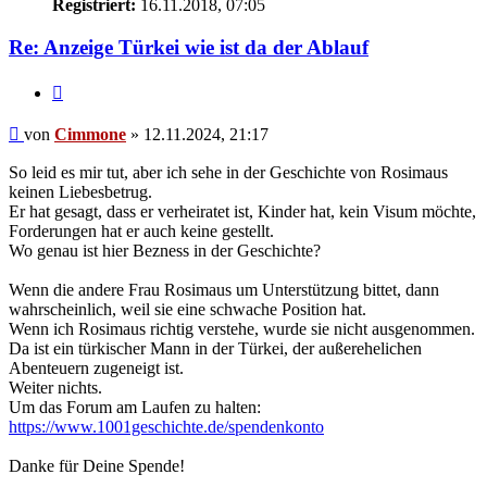
Registriert:
16.11.2018, 07:05
Re: Anzeige Türkei wie ist da der Ablauf
Zitieren
Beitrag
von
Cimmone
»
12.11.2024, 21:17
So leid es mir tut, aber ich sehe in der Geschichte von Rosimaus
keinen Liebesbetrug.
Er hat gesagt, dass er verheiratet ist, Kinder hat, kein Visum möchte,
Forderungen hat er auch keine gestellt.
Wo genau ist hier Bezness in der Geschichte?
Wenn die andere Frau Rosimaus um Unterstützung bittet, dann
wahrscheinlich, weil sie eine schwache Position hat.
Wenn ich Rosimaus richtig verstehe, wurde sie nicht ausgenommen.
Da ist ein türkischer Mann in der Türkei, der außerehelichen
Abenteuern zugeneigt ist.
Weiter nichts.
Um das Forum am Laufen zu halten:
https://www.1001geschichte.de/spendenkonto
Danke für Deine Spende!