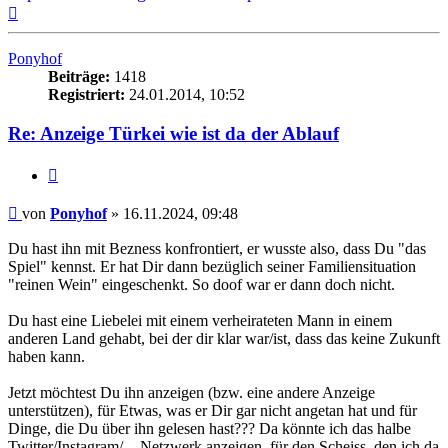
Nach
oben
Ponyhof
Beiträge:
1418
Registriert:
24.01.2014, 10:52
Re: Anzeige Türkei wie ist da der Ablauf
Zitieren
Beitrag
von
Ponyhof
»
16.11.2024, 09:48
Du hast ihn mit Bezness konfrontiert, er wusste also, dass Du "das
Spiel" kennst. Er hat Dir dann bezüglich seiner Familiensituation
"reinen Wein" eingeschenkt. So doof war er dann doch nicht.
Du hast eine Liebelei mit einem verheirateten Mann in einem
anderen Land gehabt, bei der dir klar war/ist, dass das keine Zukunft
haben kann.
Jetzt möchtest Du ihn anzeigen (bzw. eine andere Anzeige
unterstützen), für Etwas, was er Dir gar nicht angetan hat und für
Dinge, die Du über ihn gelesen hast??? Da könnte ich das halbe
Twitter/Instagram/...-Netzwerk anzeigen, für den Scheiss, den ich da