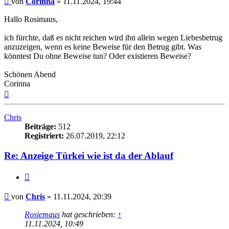
von
Corinna
»
11.11.2024, 19:44
Hallo Rosimaus,
ich fürchte, daß es nicht reichen wird ihn allein wegen Liebesbetrug
anzuzeigen, wenn es keine Beweise für den Betrug gibt. Was
könntest Du ohne Beweise tun? Oder existieren Beweise?
Schönen Abend
Corinna
Nach
oben
Chris
Beiträge:
512
Registriert:
26.07.2019, 22:12
Re: Anzeige Türkei wie ist da der Ablauf
Zitieren
Beitrag
von
Chris
»
11.11.2024, 20:39
Rosiemaus
hat geschrieben:
↑
11.11.2024, 10:49