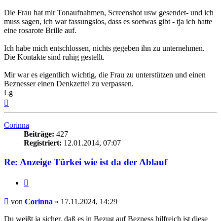
Die Frau hat mir Tonaufnahmen, Screenshot usw gesendet- und ich
muss sagen, ich war fassungslos, dass es soetwas gibt - tja ich hatte
eine rosarote Brille auf.
Ich habe mich entschlossen, nichts gegeben ihn zu unternehmen.
Die Kontakte sind ruhig gestellt.
Mir war es eigentlich wichtig, die Frau zu unterstützen und einen
Beznesser einen Denkzettel zu verpassen.
Lg
Nach
oben
Corinna
Beiträge:
427
Registriert:
12.01.2014, 07:07
Re: Anzeige Türkei wie ist da der Ablauf
Zitieren
Beitrag
von
Corinna
»
17.11.2024, 14:29
Du weißt ja sicher, daß es in Bezug auf Bezness hilfreich ist diese