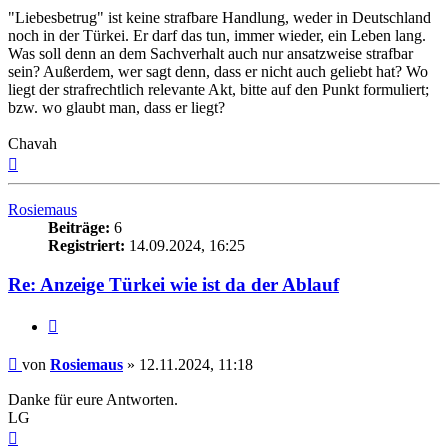
"Liebesbetrug" ist keine strafbare Handlung, weder in Deutschland
noch in der Türkei. Er darf das tun, immer wieder, ein Leben lang.
Was soll denn an dem Sachverhalt auch nur ansatzweise strafbar
sein? Außerdem, wer sagt denn, dass er nicht auch geliebt hat? Wo
liegt der strafrechtlich relevante Akt, bitte auf den Punkt formuliert;
bzw. wo glaubt man, dass er liegt?
Chavah
Nach
oben
Rosiemaus
Beiträge:
6
Registriert:
14.09.2024, 16:25
Re: Anzeige Türkei wie ist da der Ablauf
Zitieren
Beitrag
von
Rosiemaus
»
12.11.2024, 11:18
Danke für eure Antworten.
LG
Nach