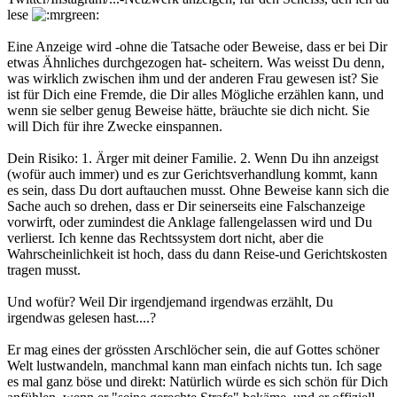
lese
Eine Anzeige wird -ohne die Tatsache oder Beweise, dass er bei Dir
etwas Ähnliches durchgezogen hat- scheitern. Was weisst Du denn,
was wirklich zwischen ihm und der anderen Frau gewesen ist? Sie
ist für Dich eine Fremde, die Dir alles Mögliche erzählen kann, und
wenn sie selber genug Beweise hätte, bräuchte sie dich nicht. Sie
will Dich für ihre Zwecke einspannen.
Dein Risiko: 1. Ärger mit deiner Familie. 2. Wenn Du ihn anzeigst
(wofür auch immer) und es zur Gerichtsverhandlung kommt, kann
es sein, dass Du dort auftauchen musst. Ohne Beweise kann sich die
Sache auch so drehen, dass er Dir seinerseits eine Falschanzeige
vorwirft, oder zumindest die Anklage fallengelassen wird und Du
verlierst. Ich kenne das Rechtssystem dort nicht, aber die
Wahrscheinlichkeit ist hoch, dass du dann Reise-und Gerichtskosten
tragen musst.
Und wofür? Weil Dir irgendjemand irgendwas erzählt, Du
irgendwas gelesen hast....?
Er mag eines der grössten Arschlöcher sein, die auf Gottes schöner
Welt lustwandeln, manchmal kann man einfach nichts tun. Ich sage
es mal ganz böse und direkt: Natürlich würde es sich schön für Dich