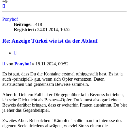
Lg
Nach
oben
Ponyhof
Beiträge:
1418
Registriert:
24.01.2014, 10:52
Re: Anzeige Türkei wie ist da der Ablauf
Zitieren
Beitrag
von
Ponyhof
»
18.11.2024, 09:52
Es ist gut, dass Du die Kontakte erstmal ruhiggestellt hast. Es ist ja
auch -prinzipiell- gut, wenn sich Opfer vernetzen, Daten
austauschen und gemeinsam Beweise sammeln.
Aber: In Deinem Fall hat er Dir gegenüber kein Bezness betrieben,
ich sehe Dich nicht als Bezness-Opfer. Du kannst also gar keinen
Beweis darüber bringen, dass er weiterhin Frauen ausnimmt. Du bist
ja eher das Gegenbeispiel.
Zweites Aber: Bei solchen "Kämpfen" sollte man im Interesse des
eigenen Seelenfriedens abwägen, wieviel Stress einem die