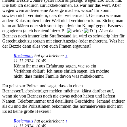
meinen Bezzie 2 Jahre später noch angezeigt, wegen 200 Euro nur.
Die hab ich dadurch zurückbekommen. Es war mir das wert. Aber
wegen wem anderen eine Anzeige machen, wozu? Ihr könnt
sowieso nicht verhindern, dass der weitermacht. Genauso wie man
andere Katastrophen in der Welt nicht verhindern kann. Sicher, man
kann aufklären oder sich sonst irgendwie im Kampf gegen Bezness
engagieren (auch beratend hier z.B.
!). Aber da
Bezness noch immer kein Strafbestand ist, wird es schwierig hier für
Gerechtigkeit zu sorgen mit einer Anzeige (oder mehreren). Was hat
der Bezzie denn alles von euch Frauen ergaunert?
Rosiemaus
hat geschrieben:
↑
11.11.2024, 10:49
Könnt ihr mir aus Erfahrung sagen, wie so ein
Verfahren abläuft. Ich muss ehrlich sagen, ich möchte
nicht, dass meine Familie davon was mitbekommt.
Du gehst zur Polizei und sagst, dass du einen
Beznesser/Liebesbetrüger melden möchtest, klärst darüber auf,
wenn sie von Bezness noch nie etwas gehört haben und lieferst
Namen, Telefonnummer und detaillierte Geschichte. Jemand anderer
als du und die PolizstInnen bekommen das normalerweise nicht mit.
Es ist keine große Hexerei!
Rosiemaus
hat geschrieben:
↑
11.11.2024, 10:49