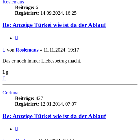
Rosiemaus
Beiträge:
6
Registriert:
14.09.2024, 16:25
Re: Anzeige Türkei wie ist da der Ablauf
Zitieren
Beitrag
von
Rosiemaus
»
11.11.2024, 19:17
Das er noch immer Liebesbetrug macht.
Lg
Nach
oben
Corinna
Beiträge:
427
Registriert:
12.01.2014, 07:07
Re: Anzeige Türkei wie ist da der Ablauf
Zitieren
Beitrag