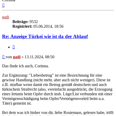
Nach
oben
gadi
Beiträge:
9532
Registriert:
05.06.2014, 18:56
Re: Anzeige Türkei wie ist da der Ablauf
Zitieren
Beitrag
von
gadi
»
13.11.2024, 08:50
Das finde ich auch, Corinna.
Zur Ergänzung: "Liebesbetrug" ist eine Bezeichnung für eine
gewisse Handlung (nicht mehr, aber auch nicht weniger). Diese ist
z.B. strafbar wenn damit ein Betrug gemäß deutschem und auch
türkischem Strafrecht (also, vereinfacht ausgedrückt, die Erzeugung
eines Irrtums beim Opfer durch insb. Lüge/List verbunden mit einer
Vermögensschädigung beim Opfer/Vermögensvorteil beim u.a.
Täter) gemeint ist.
Bei dem was ich bisher von dir, liebe Rosiemaus, gelesen habe, trifft