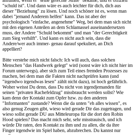
anfühlen, wenn er "seine gerechte Strafe" bekäme, und er offiziell
"schuld ist". Und dann wäre es auch leichter für dich, dich aus
dieser "Beziehung" zu lösen. Und noch schöner ist es, wenn man
dabei "jemand Anderem helfen" kann. Das ist aber der
psychologisch "einfache, angenehme" Weg, bei dem man sich nicht
mit den eigenen Anteilen an dem Schlamassel auseinandersetzen
muss, der Andere "Schuld bekommt" und man "der Gerechtigkeit
zum Sieg verhilft". Und kann es nicht auch sein, dass die
Andere/wer auch immer- genau darauf spekuliert, an Dich
appelliert?
Bitte verstehe mich nicht falsch: Ich will auch, dass solchen
Menschen "das Handwerk gelegt" wird (sonst wäre ich nicht hier im
Forum unterwegs), aber sich zum Teil eines fremden Prozesses zu
machen, bei dem man die Fakten nicht nachprüfen kann (und
"irgendwo irgendwas lesen" zählt nicht dazu), ist hoch gefährlich.
Woher weisst Du denn, dass Du nicht von irgendjemanden für
seinen "privaten Rachefeldzug" missbraucht werden sollst? Wie
kam denn der Kontakt zum Opfer bzw. zu den anderen
"Informanten" zustande? Wenn die da unten "eh alles wissen", es
also genug Zeugen gibt, wieso wird gerade Dir das zugetragen, und
wieso sollst gerade DU aus Mitteleuropa für die dort den Robin
Hood spielen? Das macht mich sehr, sehr misstrauisch, und ich
würde Dir raten, den Kontakt zu ihm und zu allen, die da ihre
Finger irgendwie im Spiel haben, abzubrechen. Du kannst nur