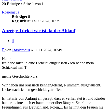
20 Beiträge • Seite
1
von
1
Rosiemaus
Beiträge:
6
Registriert:
14.09.2024, 16:25
Anzeige Türkei wie ist da der Ablauf
Zitieren
Beitrag
von
Rosiemaus
»
11.11.2024, 10:49
Hallo,
ich habe mich in eine Liebelei eingelassen - ich nenne mein
Schicksal mal T.
meine Geschichte kurz:
Wir haben uns klassisch kennengelernt, Nummern ausgetauscht,
Liebesnachrichten geschickt, getroffen, ...
Er hat mir von Anfang an gesagt, dass er verheiratet ist und Kinder
hat, er meinte auch er hatte immer über längere Zeiträume
Freundinnen aus Deutschland, Polen,... Es hat mit den Frauen nie