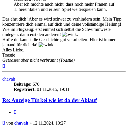
Aber ich möchte auch nicht, dass noch mehr Frauen auf
T. hereinfallen und er sein Spiel weiterspielen kann.
Das ehrt dich! Aber es wird schwer zu verhindern sein. Mein Tipp:
konzentriere dich einmal auf dich und deine vollständige Heilung!
Wie im Flugzeug: erst einmal sich selbst die Schwimmweste
umlegen, dann erst den anderen!
Hoffe du kannst die Geschichte gut verarbeiten! Hier ist immer
jemand für dich da!
Alles Liebe,
Toastie
Getoastet aber nicht verbrannt (Toastie)
Nach
oben
chavah
Beiträge:
670
Registriert:
01.11.2015, 19:11
Re: Anzeige Türkei wie ist da der Ablauf
Zitieren
Beitrag
von
chavah
»
12.11.2024, 10:27