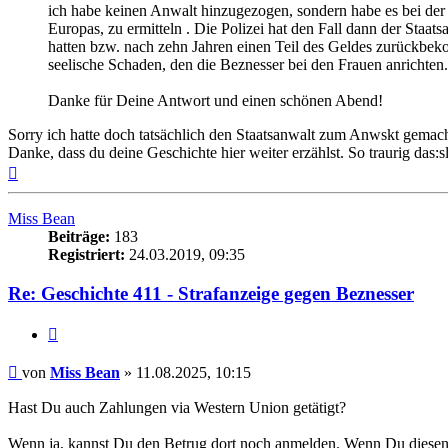
ich habe keinen Anwalt hinzugezogen, sondern habe es bei der 
Europas, zu ermitteln . Die Polizei hat den Fall dann der Sta
hatten bzw. nach zehn Jahren einen Teil des Geldes zurückbek
seelische Schaden, den die Beznesser bei den Frauen anrichten.
Danke für Deine Antwort und einen schönen Abend!
Sorry ich hatte doch tatsächlich den Staatsanwalt zum Anwskt gemach
Danke, dass du deine Geschichte hier weiter erzählst. So traurig das:slke
Nach
oben
Miss Bean
Beiträge:
183
Registriert:
24.03.2019, 09:35
Re: Geschichte 411 - Strafanzeige gegen Beznesser
Zitieren
Beitrag
von
Miss Bean
»
11.08.2025, 10:15
Hast Du auch Zahlungen via Western Union getätigt?
Wenn ja, kannst Du den Betrug dort noch anmelden. Wenn Du diesen 