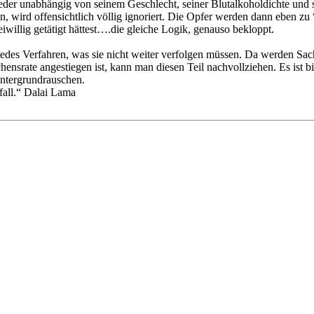
 jeder unabhängig von seinem Geschlecht, seiner Blutalkoholdichte und s
in, wird offensichtlich völlig ignoriert. Die Opfer werden dann eben z
iwillig getätigt hättest….die gleiche Logik, genauso bekloppt.
r jedes Verfahren, was sie nicht weiter verfolgen müssen. Da werden Sac
ensrate angestiegen ist, kann man diesen Teil nachvollziehen. Es ist b
intergrundrauschen.
fall.“ Dalai Lama