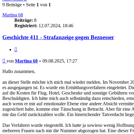
9 Beiträge • Seite
1
von
1
Martina 68
Beiträge:
8
Registriert:
12.07.2024, 18:46
Geschichte 411 - Strafanzeige gegen Beznesser
Zitieren
Beitrag
von
Martina 68
»
09.08.2025, 17:27
Hallo zusammen,
an dieser Stelle möchte ich mich mal wieder melden. Im November 2024
es ausgegangen ist. Es wurde ein Ermittlungsverfahren eingeleitet. Di
auf die Kosten für Flug, Hotel, Geschenke und sonstige Gebühren vor
Beschuldigten. Ich hätte mich auch selbständig dazu entschieden, ern
auch wenn er mir auf emotionaler Ebene eine andere Absicht vermittel
zugesichert habe, komme eine Täuschung in Betracht. Aber für eine 
mir das Geld zurückzahlen wolle. Ein hinreichender Tatverdacht liege 
Das Verfahren wurde eingestellt. Ich hatte ja sowieso wenig Hoffnung
mehreren Frauen nach mir die Nummer abgezogen hat. Eine dieser Fraue