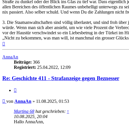
Straße zu dunkel oder der Blick ins Glas zu tief war. Dass eigentlich
allen Bereichen des öffentlichen Raumes unbehelligt unterwegs zu se
nix passiert. Also selber schuld. Und wenn Du die Zahlungen nicht fre
3. Die Staatsanwaltschaften sind völlig überlastet, und sind froh übe
würde. Wenn man sich aber ansieht, um wie viele Prozent die Verbrech
vor der Haustür verschwindet so ein Liebesbetrug in der Türkei im H
„Nicht zu bekommen, was man will, ist manchmal ein grosser Glücks
Nach
oben
AnnaAn
Beiträge:
366
Registriert:
25.04.2022, 12:09
Re: Geschichte 411 - Strafanzeige gegen Beznesser
Zitieren
Beitrag
von
AnnaAn
»
11.08.2025, 01:53
Martina 68
hat geschrieben:
↑
10.08.2025, 20:04
Hallo AnnaAnn,