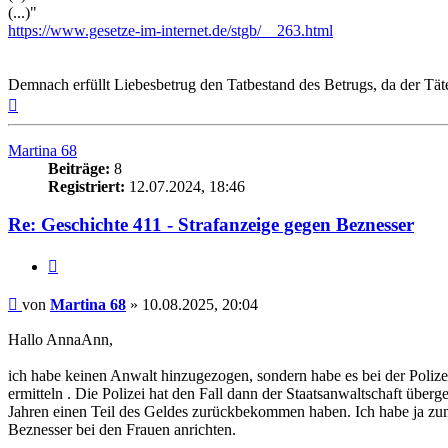
(...)"
https://www.gesetze-im-internet.de/stgb/__263.html
Demnach erfüllt Liebesbetrug den Tatbestand des Betrugs, da der Tä
Nach
oben
Martina 68
Beiträge:
8
Registriert:
12.07.2024, 18:46
Re: Geschichte 411 - Strafanzeige gegen Beznesser
Zitieren
Beitrag
von
Martina 68
»
10.08.2025, 20:04
Hallo AnnaAnn,
ich habe keinen Anwalt hinzugezogen, sondern habe es bei der Polize
ermitteln . Die Polizei hat den Fall dann der Staatsanwaltschaft üb
Jahren einen Teil des Geldes zurückbekommen haben. Ich habe ja zum 
Beznesser bei den Frauen anrichten.