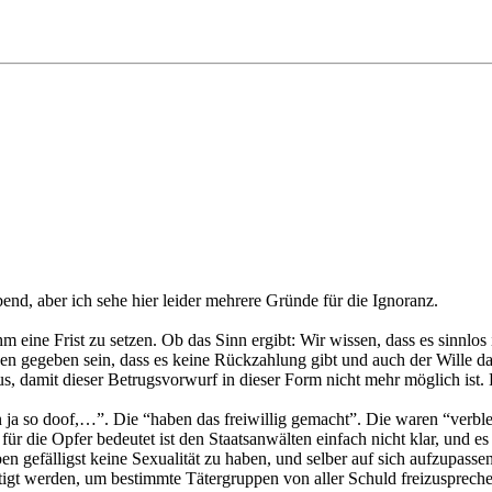
äubend, aber ich sehe hier leider mehrere Gründe für die Ignoranz.
m eine Frist zu setzen. Ob das Sinn ergibt: Wir wissen, dass es sinnlos
en gegeben sein, dass es keine Rückzahlung gibt und auch der Wille d
, damit dieser Betrugsvorwurf in dieser Form nicht mehr möglich ist. Das
a so doof,…”. Die “haben das freiwillig gemacht”. Die waren “verblen
die Opfer bedeutet ist den Staatsanwälten einfach nicht klar, und es in
ben gefälligst keine Sexualität zu haben, und selber auf sich aufzupasse
tigt werden, um bestimmte Tätergruppen von aller Schuld freizusprech