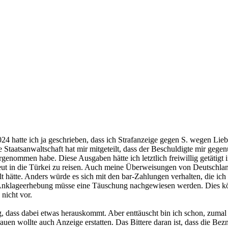
 hatte ich ja geschrieben, dass ich Strafanzeige gegen S. wegen Liebes
e Staatsanwaltschaft hat mir mitgeteilt, dass der Beschuldigte mir geg
genommen habe. Diese Ausgaben hätte ich letztlich freiwillig getätig
eut in die Türkei zu reisen. Auch meine Überweisungen von Deutschland 
t hätte. Anders würde es sich mit den bar-Zahlungen verhalten, die ic
Anklageerhebung müsse eine Täuschung nachgewiesen werden. Dies könn
nicht vor.
, dass dabei etwas herauskommt. Aber enttäuscht bin ich schon, zumal 
n wollte auch Anzeige erstatten. Das Bittere daran ist, dass die Bezn