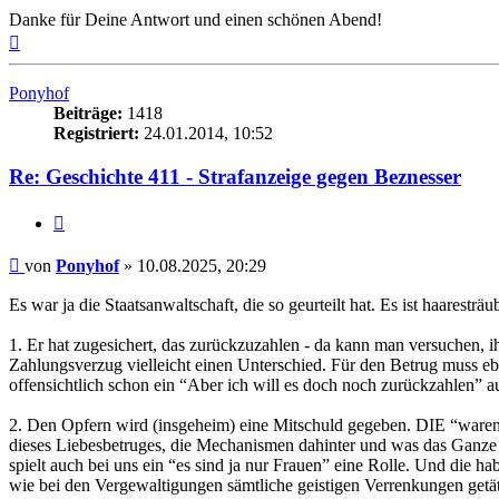
Danke für Deine Antwort und einen schönen Abend!
Nach
oben
Ponyhof
Beiträge:
1418
Registriert:
24.01.2014, 10:52
Re: Geschichte 411 - Strafanzeige gegen Beznesser
Zitieren
Beitrag
von
Ponyhof
»
10.08.2025, 20:29
Es war ja die Staatsanwaltschaft, die so geurteilt hat. Es ist haarestr
1. Er hat zugesichert, das zurückzuzahlen - da kann man versuchen, ih
Zahlungsverzug vielleicht einen Unterschied. Für den Betrug muss eb
offensichtlich schon ein “Aber ich will es doch noch zurückzahlen” aus
2. Den Opfern wird (insgeheim) eine Mitschuld gegeben. DIE “waren j
dieses Liebesbetruges, die Mechanismen dahinter und was das Ganze für 
spielt auch bei uns ein “es sind ja nur Frauen” eine Rolle. Und die ha
wie bei den Vergewaltigungen sämtliche geistigen Verrenkungen getä