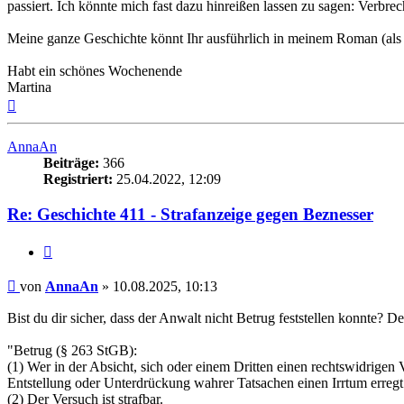
passiert. Ich könnte mich fast dazu hinreißen lassen zu sagen: Verbrec
Meine ganze Geschichte könnt Ihr ausführlich in meinem Roman (als 
Habt ein schönes Wochenende
Martina
Nach
oben
AnnaAn
Beiträge:
366
Registriert:
25.04.2022, 12:09
Re: Geschichte 411 - Strafanzeige gegen Beznesser
Zitieren
Beitrag
von
AnnaAn
»
10.08.2025, 10:13
Bist du dir sicher, dass der Anwalt nicht Betrug feststellen konnte?
"Betrug (§ 263 StGB):
(1) Wer in der Absicht, sich oder einem Dritten einen rechtswidrige
Entstellung oder Unterdrückung wahrer Tatsachen einen Irrtum erregt od
(2) Der Versuch ist strafbar.