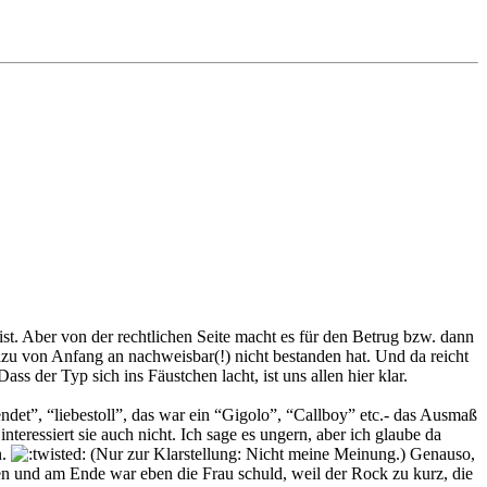
 ist. Aber von der rechtlichen Seite macht es für den Betrug bzw. dann
azu von Anfang an nachweisbar(!) nicht bestanden hat. Und da reicht
s der Typ sich ins Fäustchen lacht, ist uns allen hier klar.
det”, “liebestoll”, das war ein “Gigolo”, “Callboy” etc.- das Ausmaß
teressiert sie auch nicht. Ich sage es ungern, aber ich glaube da
n.
(Nur zur Klarstellung: Nicht meine Meinung.) Genauso,
en und am Ende war eben die Frau schuld, weil der Rock zu kurz, die