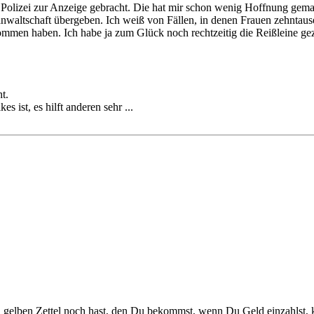
Polizei zur Anzeige gebracht. Die hat mir schon wenig Hoffnung gemac
atsanwaltschaft übergeben. Ich weiß von Fällen, in denen Frauen zehnt
ommen haben. Ich habe ja zum Glück noch rechtzeitig die Reißleine gez
t.
s ist, es hilft anderen sehr ...
gelben Zettel noch hast, den Du bekommst, wenn Du Geld einzahlst, k