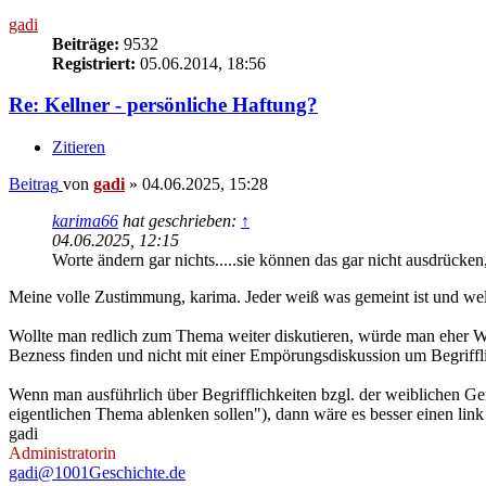
gadi
Beiträge:
9532
Registriert:
05.06.2014, 18:56
Re: Kellner - persönliche Haftung?
Zitieren
Beitrag
von
gadi
»
04.06.2025, 15:28
karima66
hat geschrieben:
↑
04.06.2025, 12:15
Worte ändern gar nichts.....sie können das gar nicht ausdrücken
Meine volle Zustimmung, karima. Jeder weiß was gemeint ist und we
Wollte man redlich zum Thema weiter diskutieren, würde man eher W
Bezness finden und nicht mit einer Empörungsdiskussion um Begrifflic
Wenn man ausführlich über Begrifflichkeiten bzgl. der weiblichen Ge
eigentlichen Thema ablenken sollen"), dann wäre es besser einen link
gadi
Administratorin
gadi@1001Geschichte.de