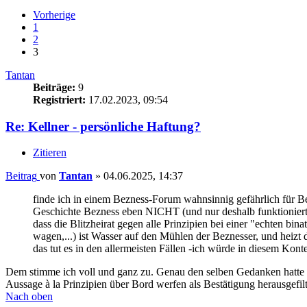
Vorherige
1
2
3
Tantan
Beiträge:
9
Registriert:
17.02.2023, 09:54
Re: Kellner - persönliche Haftung?
Zitieren
Beitrag
von
Tantan
»
04.06.2025, 14:37
finde ich in einem Bezness-Forum wahnsinnig gefährlich für Be
Geschichte Bezness eben NICHT (und nur deshalb funktioniert 
dass die Blitzheirat gegen alle Prinzipien bei einer "echten b
wagen,...) ist Wasser auf den Mühlen der Beznesser, und heiz
das tut es in den allermeisten Fällen -ich würde in diesem Kont
Dem stimme ich voll und ganz zu. Genau den selben Gedanken hatte i
Aussage à la Prinzipien über Bord werfen als Bestätigung herausgefil
Nach oben