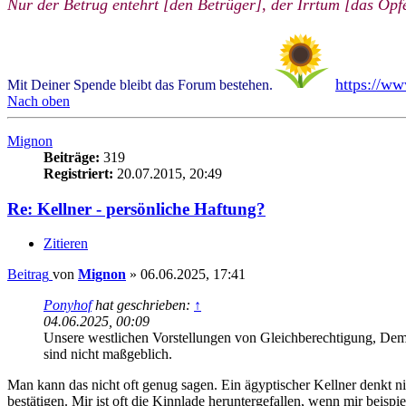
Nur der Betrug entehrt [den Betrüger], der Irrtum [das Opfe
https://w
Mit Deiner Spende bleibt das Forum bestehen.
Nach oben
Mignon
Beiträge:
319
Registriert:
20.07.2015, 20:49
Re: Kellner - persönliche Haftung?
Zitieren
Beitrag
von
Mignon
»
06.06.2025, 17:41
Ponyhof
hat geschrieben:
↑
04.06.2025, 00:09
Unsere westlichen Vorstellungen von Gleichberechtigung, Demokr
sind nicht maßgeblich.
Man kann das nicht oft genug sagen. Ein ägyptischer Kellner denkt n
bestätigen. Mir ist oft die Kinnlade heruntergefallen, wenn mir beisp