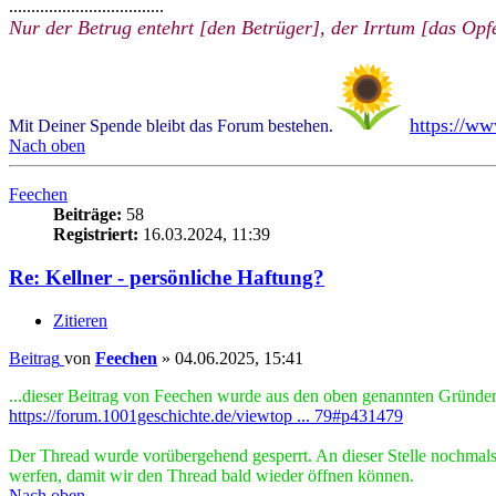
...................................
Nur der Betrug entehrt [den Betrüger], der Irrtum [das Opfe
https://w
Mit Deiner Spende bleibt das Forum bestehen.
Nach oben
Feechen
Beiträge:
58
Registriert:
16.03.2024, 11:39
Re: Kellner - persönliche Haftung?
Zitieren
Beitrag
von
Feechen
»
04.06.2025, 15:41
...dieser Beitrag von Feechen wurde aus den oben genannten Gründen
https://forum.1001geschichte.de/viewtop ... 79#p431479
Der Thread wurde vorübergehend gesperrt. An dieser Stelle nochmals d
werfen, damit wir den Thread bald wieder öffnen können.
Nach oben