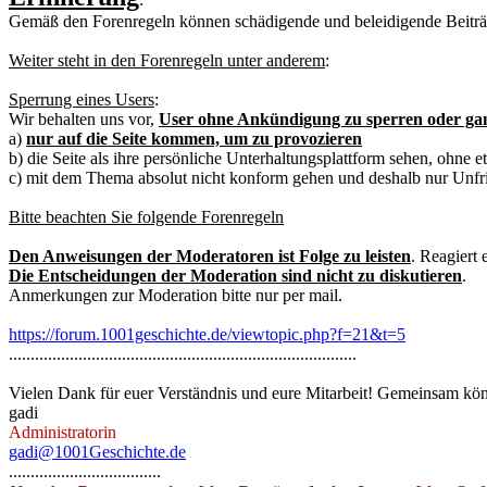
Gemäß den Forenregeln können schädigende und beleidigende Beiträ
Weiter steht in den Forenregeln unter anderem
:
Sperrung eines Users
:
Wir behalten uns vor,
User ohne Ankündigung zu sperren oder gan
a)
nur auf die Seite kommen, um zu provozieren
b) die Seite als ihre persönliche Unterhaltungsplattform sehen, ohne
c) mit dem Thema absolut nicht konform gehen und deshalb nur Unfrie
Bitte beachten Sie folgende Forenregeln
Den Anweisungen der Moderatoren ist Folge zu leisten
. Reagiert
Die Entscheidungen der Moderation sind nicht zu diskutieren
.
Anmerkungen zur Moderation bitte nur per mail.
https://forum.1001geschichte.de/viewtopic.php?f=21&t=5
................................................................................
Vielen Dank für euer Verständnis und eure Mitarbeit! Gemeinsam könn
gadi
Administratorin
gadi@1001Geschichte.de
...................................