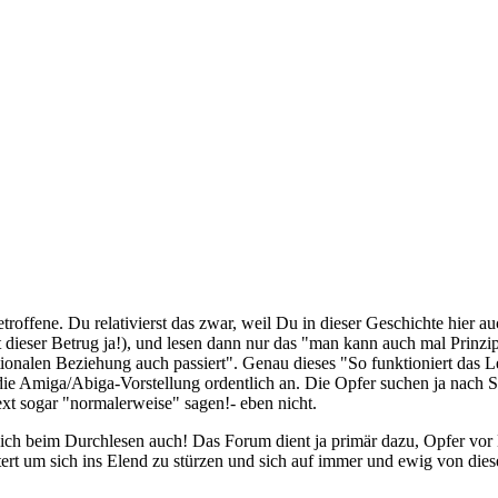
troffene. Du relativierst das zwar, weil Du in dieser Geschichte hier
dieser Betrug ja!), und lesen dann nur das "man kann auch mal Prinzi
inationalen Beziehung auch passiert". Genau dieses "So funktioniert da
t die Amiga/Abiga-Vorstellung ordentlich an. Die Opfer suchen ja nac
ext sogar "normalerweise" sagen!- eben nicht.
ch beim Durchlesen auch! Das Forum dient ja primär dazu, Opfer vor 
tert um sich ins Elend zu stürzen und sich auf immer und ewig von dies