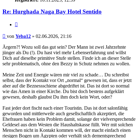
Re: Hurghada Naga Bay Hotel Sentido
Zitieren
Beitrag
von
Yeba12
»
02.06.2026, 21:16
Ärgern?! Wozu soll das gut sein? Der Mann ist zwei Jahrzehnte
jünger als Du (!). Du hast viel mehr Lebenserfahrung und willst
Dich auf dieselbe primitive Stufe stellen. Finde ich an dieser Stelle
sehr problematisch, ohne den Bezzy in Schutz nehmen zu wollen.
Meine Zeit und Energie wären mir viel zu schade… Du schreibst
selbst, dass der Kontakt vor Ort „normal“ gewesen ist, dass er jetzt
aber auf die Beznessschiene abgedriftet ist. Das ist dort so normal
wie das Amen in einer Kirche. Du bist doch bestens aufgeklärt
gewesen, deshalb glaubst Du ihm doch kein Wort, oder?
Fast jeder dort fischt nach einer Touristin. Das ist dort salonfähig
geworden und mittlerweile auch gesellschaftlich akzeptiert, die
Ehefrauen haben kein Problem damit, solange der vielversprechende
Geldesel aus dem Westen die Haushaltskasse füllt. Wer mit solchen
Menschen nicht in Kontakt kommen will, der macht einfach einen
riesigen Bogen um Ägypten oder verhält sich dementsprechend