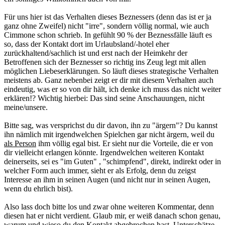
Für uns hier ist das Verhalten dieses Beznessers (denn das ist er ja
ganz ohne Zweifel) nicht "irre", sondern völlig normal, wie auch
Cimmone schon schrieb. In gefühlt 90 % der Beznessfälle läuft es
so, dass der Kontakt dort im Urlaubsland/-hotel eher
zurückhaltend/sachlich ist und erst nach der Heimkehr der
Betroffenen sich der Beznesser so richtig ins Zeug legt mit allen
möglichen Liebeserklärungen. So läuft dieses strategische Verhalten
meistens ab. Ganz nebenbei zeigt er dir mit diesem Verhalten auch
eindeutig, was er so von dir hält, ich denke ich muss das nicht weiter
erklären!? Wichtig hierbei: Das sind seine Anschauungen, nicht
meine/unsere.
Bitte sag, was versprichst du dir davon, ihn zu "ärgern"? Du kannst
ihn nämlich mit irgendwelchen Spielchen gar nicht ärgern, weil du
als Person
ihm völlig egal bist. Er sieht nur die Vorteile, die er von
dir vielleicht erlangen könnte. Irgendwelchen weiteren Kontakt
deinerseits, sei es "im Guten" , "schimpfend", direkt, indirekt oder in
welcher Form auch immer, sieht er als Erfolg, denn du zeigst
Interesse an ihm in seinen Augen (und nicht nur in seinen Augen,
wenn du ehrlich bist).
Also lass doch bitte los und zwar ohne weiteren Kommentar, denn
diesen hat er nicht verdient. Glaub mir, er weiß danach schon genau,
warum und wieso du den Kontakt abgebrochen hast. Unterschätze