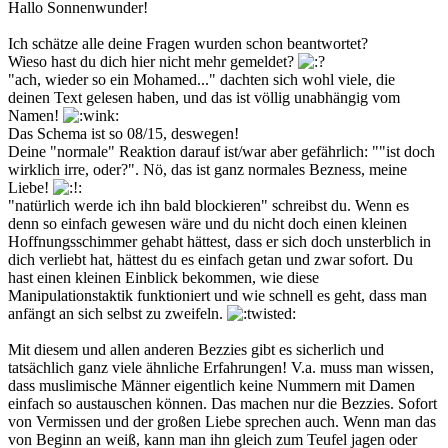
Hallo Sonnenwunder!
Ich schätze alle deine Fragen wurden schon beantwortet?
Wieso hast du dich hier nicht mehr gemeldet?
"ach, wieder so ein Mohamed..." dachten sich wohl viele, die
deinen Text gelesen haben, und das ist völlig unabhängig vom
Namen!
Das Schema ist so 08/15, deswegen!
Deine "normale" Reaktion darauf ist/war aber gefährlich: ""ist doch
wirklich irre, oder?". Nö, das ist ganz normales Bezness, meine
Liebe!
"natürlich werde ich ihn bald blockieren" schreibst du. Wenn es
denn so einfach gewesen wäre und du nicht doch einen kleinen
Hoffnungsschimmer gehabt hättest, dass er sich doch unsterblich in
dich verliebt hat, hättest du es einfach getan und zwar sofort. Du
hast einen kleinen Einblick bekommen, wie diese
Manipulationstaktik funktioniert und wie schnell es geht, dass man
anfängt an sich selbst zu zweifeln.
Mit diesem und allen anderen Bezzies gibt es sicherlich und
tatsächlich ganz viele ähnliche Erfahrungen! V.a. muss man wissen,
dass muslimische Männer eigentlich keine Nummern mit Damen
einfach so austauschen können. Das machen nur die Bezzies. Sofort
von Vermissen und der großen Liebe sprechen auch. Wenn man das
von Beginn an weiß, kann man ihn gleich zum Teufel jagen oder