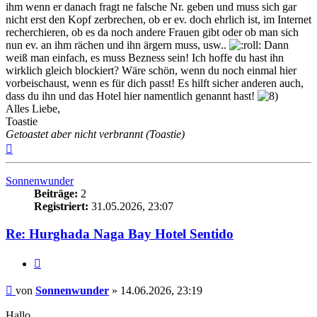
ihm wenn er danach fragt ne falsche Nr. geben und muss sich gar
nicht erst den Kopf zerbrechen, ob er ev. doch ehrlich ist, im Internet
recherchieren, ob es da noch andere Frauen gibt oder ob man sich
nun ev. an ihm rächen und ihn ärgern muss, usw..
Dann
weiß man einfach, es muss Bezness sein! Ich hoffe du hast ihn
wirklich gleich blockiert? Wäre schön, wenn du noch einmal hier
vorbeischaust, wenn es für dich passt! Es hilft sicher anderen auch,
dass du ihn und das Hotel hier namentlich genannt hast!
Alles Liebe,
Toastie
Getoastet aber nicht verbrannt (Toastie)
Nach
oben
Sonnenwunder
Beiträge:
2
Registriert:
31.05.2026, 23:07
Re: Hurghada Naga Bay Hotel Sentido
Zitieren
Beitrag
von
Sonnenwunder
»
14.06.2026, 23:19
Hallo,