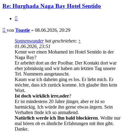
Re: Hurghada Naga Bay Hotel Sentido
Zitieren
Beitrag
von
Toastie
»
08.06.2026, 20:29
Sonnenwunder
hat geschrieben:
↑
01.06.2026, 23:51
Kennt wer einen Mohamed im Hotel Sentido in der
Naga Bay?
Er arbeitet dort an der Poolbar. Der Kontakt dort war
eher jobmässig und wir haben am letzten Tag unsere
Tel. Nummern ausgetauscht.
Kaum war ich daheim ging es los. Er liebt mich. Er
möchte, dass ich zurück komme. Ich glaube ihm kein
Wort.
Ist doch wirklich irre,oder
?
Er ist mindestens 20 Jahre jünger, aber er ist so
hartnäckig. Ich würde ihn gerne etwas ärgern. Sein
Verhalten finde ich so anmaßend.
Natürlich werde ich Ihn bald blockieren
. Wollte nur
mal hören ob es ähnliche Erfahrungen mit ihm gibt.
Danke.