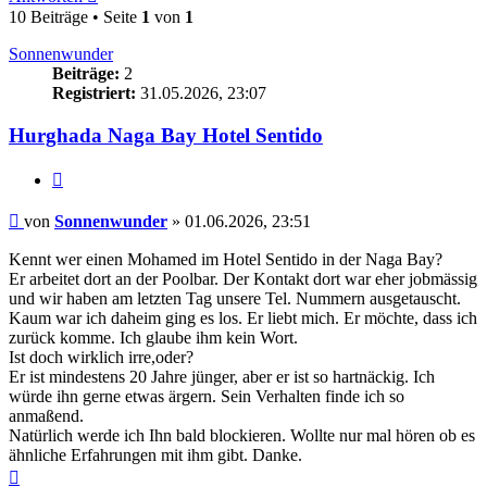
10 Beiträge • Seite
1
von
1
Sonnenwunder
Beiträge:
2
Registriert:
31.05.2026, 23:07
Hurghada Naga Bay Hotel Sentido
Zitieren
Beitrag
von
Sonnenwunder
»
01.06.2026, 23:51
Kennt wer einen Mohamed im Hotel Sentido in der Naga Bay?
Er arbeitet dort an der Poolbar. Der Kontakt dort war eher jobmässig
und wir haben am letzten Tag unsere Tel. Nummern ausgetauscht.
Kaum war ich daheim ging es los. Er liebt mich. Er möchte, dass ich
zurück komme. Ich glaube ihm kein Wort.
Ist doch wirklich irre,oder?
Er ist mindestens 20 Jahre jünger, aber er ist so hartnäckig. Ich
würde ihn gerne etwas ärgern. Sein Verhalten finde ich so
anmaßend.
Natürlich werde ich Ihn bald blockieren. Wollte nur mal hören ob es
ähnliche Erfahrungen mit ihm gibt. Danke.
Nach