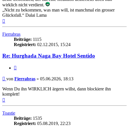
wirklich nicht verdient.
„Nicht zu bekommen, was man will, ist manchmal ein grosser
Glücksfall.“ Dalai Lama
Nach
oben
Fierrabras
Beiträge:
1115
Registriert:
02.12.2015, 15:24
Re: Hurghada Naga Bay Hotel Sentido
Zitieren
Beitrag
von
Fierrabras
»
05.06.2026, 18:13
Wenn Du ihn WIRKLICH ärgern willst, dann blockiere ihn
komplett!
Nach
oben
Toastie
Beiträge:
1535
Registriert:
05.08.2019, 22:23