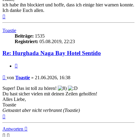
ich habe ihn blockiert und hoffe, dass ich einige hier warnen konnte.
Ich danke Euch allen.
Nach
oben
Toastie
Beiträge:
1535
Registriert:
05.08.2019, 22:23
Re: Hurghada Naga Bay Hotel Sentido
Zitieren
Beitrag
von
Toastie
»
21.06.2026, 16:38
Super! Das ist toll zu hören!
Du hast sicher vielen mit deinen Zeilen geholfen!
Alles Liebe,
Toastie
Getoastet aber nicht verbrannt (Toastie)
Nach
oben
Antworten