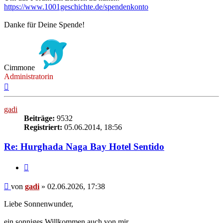
https://www.1001geschichte.de/spendenkonto
Danke für Deine Spende!
Cimmone
Administratorin
Nach
oben
gadi
Beiträge:
9532
Registriert:
05.06.2014, 18:56
Re: Hurghada Naga Bay Hotel Sentido
Zitieren
Beitrag
von
gadi
»
02.06.2026, 17:38
Liebe Sonnenwunder,
ein sonniges Willkommen auch von mir.