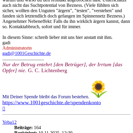
auch nicht das Suchtpotential von Bezness. (Viele fühlten sich
sicher, wollten den Unguten "ärgern", "testen", "verstehen" und
fanden sich letztendlich doch gefangen im Spinnennetz Bezness.)
Angenehmer Nebeneffekt: Falls du ihn wirklich ärgern kannst, dann
so. Kontaktabbruch, sofort und für immer.
In diesem Sinne: schreib lieber mit uns hier anstatt mit ihm.
gadi
Administratorin
gadi@1001Geschichte.de
...................................
Nur der Betrug entehrt [den Betrüger], der Irrtum [das
Opfer] nie.
G. C. Lichtenberg
Mit Deiner Spende bleibt das Forum bestehen.
https://www.1001geschichte.de/spendenkonto
Nach
oben
Yeba12
Beiträge:
164
Registriert:
10.11.2025, 12:39