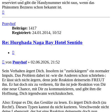
reserviert und gibt die Handynummer nicht raus, wenn das
Phänomen Bezness schon bekannt ist.
Nach
oben
Ponyhof
Beiträge:
1417
Registriert:
24.01.2014, 10:52
Re: Hurghada Naga Bay Hotel Sentido
Zitieren
Beitrag
von
Ponyhof
»
02.06.2026, 21:52
Sein Verhalten ärgert Dich. Insofern ist "zurückärgern" ein normaler
Impuls. Das Problem dabei ist -wie die Anderen schon schrieben-:
Er lässt sich nicht ärgern, denn jede Reaktion deinerseits FREUT
ihn. Er hat doch nix zu verlieren, für ihn ist jede Reaktion von Dir
eine neue Chance, mit Dir zu kommunizieren, und gibt ihm die
Hoffnung, Dich irgendwann weichzukochen.
Also: Erspar es Dir, das Gesülze zu lesen. Es ärgert Dich doch (zu
Recht!). Diesen Typen kannst du nicht kurieren. Verschwende nicht
deine Lebenszeit, der hat eine Reaktion deinerseits doch nun