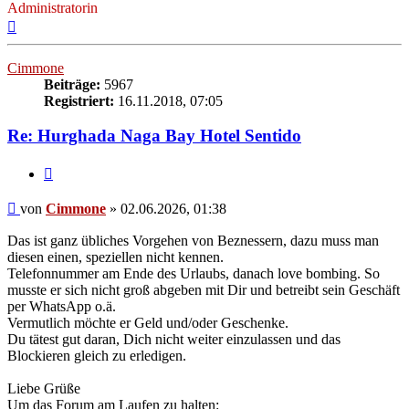
Administratorin
Nach
oben
Cimmone
Beiträge:
5967
Registriert:
16.11.2018, 07:05
Re: Hurghada Naga Bay Hotel Sentido
Zitieren
Beitrag
von
Cimmone
»
02.06.2026, 01:38
Das ist ganz übliches Vorgehen von Beznessern, dazu muss man
diesen einen, speziellen nicht kennen.
Telefonnummer am Ende des Urlaubs, danach love bombing. So
musste er sich nicht groß abgeben mit Dir und betreibt sein Geschäft
per WhatsApp o.ä.
Vermutlich möchte er Geld und/oder Geschenke.
Du tätest gut daran, Dich nicht weiter einzulassen und das
Blockieren gleich zu erledigen.
Liebe Grüße
Um das Forum am Laufen zu halten: