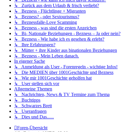
↳ Zurück aus dem Urlaub & frisch verliebt?
↳ Bezness - Flüchtlinge + Migranten
↳ Bezness? - oder Sextourismus?
↳ Beznessfalle-Love Scamming
↳ Bezness - was sind die ersten Anzeichen
↳ Bi- Nationale Beziehungen - Bezness – Ja oder nein?
↳ Bezness - Wie habe ich es gesehen & erlebt?
↳ Ihre Erfahrungen?
↳ Mütter + ihre Kinder aus binationalen Beziehungen
↳ Bezness - Mein Leben danach.
In eigener Sache
↳ Anmeldung als User - Forenregeln - wichtige Infos!
↳ Die MEDIEN über 1001Geschichte und Bezness
↳ Wie mir 1001Geschichte geholfen hat
↳ User stellen sich vor
Allgemeine Themen
↳ Nachrichten, News & TV Termine zum Thema
↳ Buchtipps
↳ Schwarzes Brett
↳ Useranfragen
↳ Dies und Das......
Foren-Übersicht