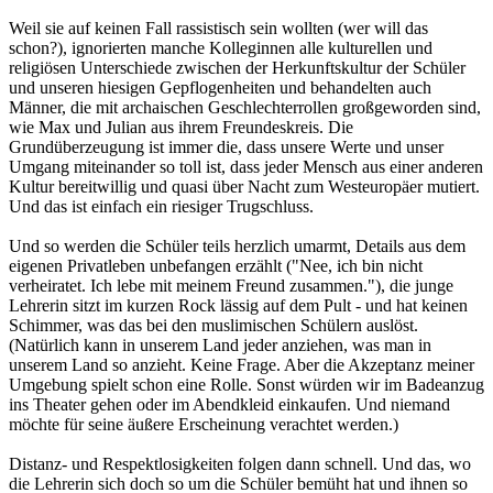
Weil sie auf keinen Fall rassistisch sein wollten (wer will das
schon?), ignorierten manche Kolleginnen alle kulturellen und
religiösen Unterschiede zwischen der Herkunftskultur der Schüler
und unseren hiesigen Gepflogenheiten und behandelten auch
Männer, die mit archaischen Geschlechterrollen großgeworden sind,
wie Max und Julian aus ihrem Freundeskreis. Die
Grundüberzeugung ist immer die, dass unsere Werte und unser
Umgang miteinander so toll ist, dass jeder Mensch aus einer anderen
Kultur bereitwillig und quasi über Nacht zum Westeuropäer mutiert.
Und das ist einfach ein riesiger Trugschluss.
Und so werden die Schüler teils herzlich umarmt, Details aus dem
eigenen Privatleben unbefangen erzählt ("Nee, ich bin nicht
verheiratet. Ich lebe mit meinem Freund zusammen."), die junge
Lehrerin sitzt im kurzen Rock lässig auf dem Pult - und hat keinen
Schimmer, was das bei den muslimischen Schülern auslöst.
(Natürlich kann in unserem Land jeder anziehen, was man in
unserem Land so anzieht. Keine Frage. Aber die Akzeptanz meiner
Umgebung spielt schon eine Rolle. Sonst würden wir im Badeanzug
ins Theater gehen oder im Abendkleid einkaufen. Und niemand
möchte für seine äußere Erscheinung verachtet werden.)
Distanz- und Respektlosigkeiten folgen dann schnell. Und das, wo
die Lehrerin sich doch so um die Schüler bemüht hat und ihnen so