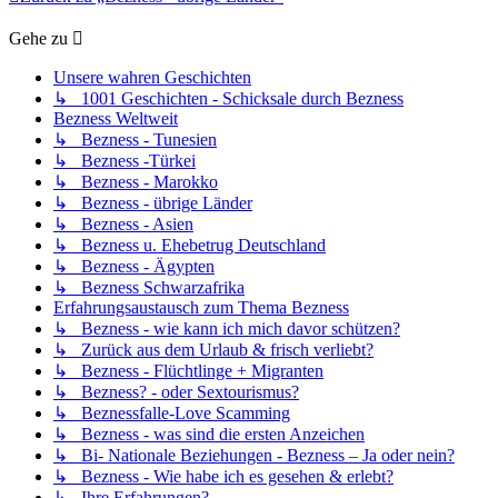
Gehe zu
Unsere wahren Geschichten
↳ 1001 Geschichten - Schicksale durch Bezness
Bezness Weltweit
↳ Bezness - Tunesien
↳ Bezness -Türkei
↳ Bezness - Marokko
↳ Bezness - übrige Länder
↳ Bezness - Asien
↳ Bezness u. Ehebetrug Deutschland
↳ Bezness - Ägypten
↳ Bezness Schwarzafrika
Erfahrungsaustausch zum Thema Bezness
↳ Bezness - wie kann ich mich davor schützen?
↳ Zurück aus dem Urlaub & frisch verliebt?
↳ Bezness - Flüchtlinge + Migranten
↳ Bezness? - oder Sextourismus?
↳ Beznessfalle-Love Scamming
↳ Bezness - was sind die ersten Anzeichen
↳ Bi- Nationale Beziehungen - Bezness – Ja oder nein?
↳ Bezness - Wie habe ich es gesehen & erlebt?
↳ Ihre Erfahrungen?