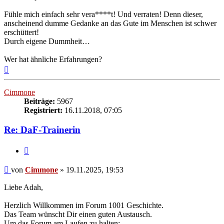
Fühle mich einfach sehr vera****t! Und verraten! Denn dieser,
anscheinend dumme Gedanke an das Gute im Menschen ist schwer
erschüttert!
Durch eigene Dummheit…
Wer hat ähnliche Erfahrungen?
Nach
oben
Cimmone
Beiträge:
5967
Registriert:
16.11.2018, 07:05
Re: DaF-Trainerin
Zitieren
Beitrag
von
Cimmone
»
19.11.2025, 19:53
Liebe Adah,
Herzlich Willkommen im Forum 1001 Geschichte.
Das Team wünscht Dir einen guten Austausch.
Um das Forum am Laufen zu halten: