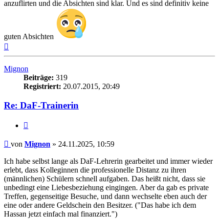
anzuflirten und die Absichten sind klar. Und es sind definitiv keine
guten Absichten
Nach
oben
Mignon
Beiträge:
319
Registriert:
20.07.2015, 20:49
Re: DaF-Trainerin
Zitieren
Beitrag
von
Mignon
»
24.11.2025, 10:59
Ich habe selbst lange als DaF-Lehrerin gearbeitet und immer wieder
erlebt, dass Kolleginnen die professionelle Distanz zu ihren
(männlichen) Schülern schnell aufgaben. Das heißt nicht, dass sie
unbedingt eine Liebesbeziehung eingingen. Aber da gab es private
Treffen, gegenseitige Besuche, und dann wechselte eben auch der
eine oder andere Geldschein den Besitzer. ("Das habe ich dem
Hassan jetzt einfach mal finanziert.")