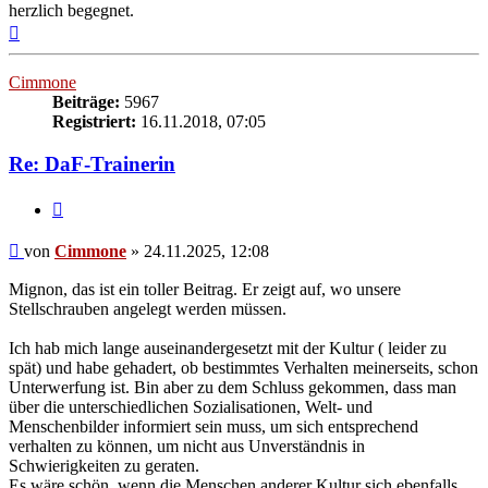
herzlich begegnet.
Nach
oben
Cimmone
Beiträge:
5967
Registriert:
16.11.2018, 07:05
Re: DaF-Trainerin
Zitieren
Beitrag
von
Cimmone
»
24.11.2025, 12:08
Mignon, das ist ein toller Beitrag. Er zeigt auf, wo unsere
Stellschrauben angelegt werden müssen.
Ich hab mich lange auseinandergesetzt mit der Kultur ( leider zu
spät) und habe gehadert, ob bestimmtes Verhalten meinerseits, schon
Unterwerfung ist. Bin aber zu dem Schluss gekommen, dass man
über die unterschiedlichen Sozialisationen, Welt- und
Menschenbilder informiert sein muss, um sich entsprechend
verhalten zu können, um nicht aus Unverständnis in
Schwierigkeiten zu geraten.
Es wäre schön, wenn die Menschen anderer Kultur sich ebenfalls