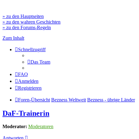
» zu den Hauptseiten
» zu den wahren Geschichten
» zu den Forums-Regeln
Zum Inhalt
Schnellzugriff
Das Team
FAQ
Anmelden
Registrieren
Foren-Übersicht
Bezness Weltweit
Bezness - übrige Länder
DaF-Trainerin
Moderator:
Moderatoren
Antworten