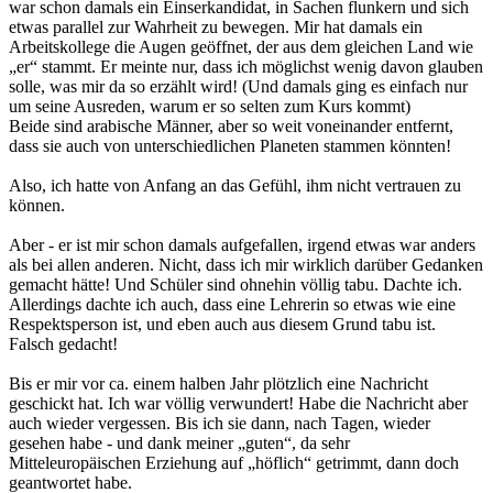
war schon damals ein Einserkandidat, in Sachen flunkern und sich
etwas parallel zur Wahrheit zu bewegen. Mir hat damals ein
Arbeitskollege die Augen geöffnet, der aus dem gleichen Land wie
„er“ stammt. Er meinte nur, dass ich möglichst wenig davon glauben
solle, was mir da so erzählt wird! (Und damals ging es einfach nur
um seine Ausreden, warum er so selten zum Kurs kommt)
Beide sind arabische Männer, aber so weit voneinander entfernt,
dass sie auch von unterschiedlichen Planeten stammen könnten!
Also, ich hatte von Anfang an das Gefühl, ihm nicht vertrauen zu
können.
Aber - er ist mir schon damals aufgefallen, irgend etwas war anders
als bei allen anderen. Nicht, dass ich mir wirklich darüber Gedanken
gemacht hätte! Und Schüler sind ohnehin völlig tabu. Dachte ich.
Allerdings dachte ich auch, dass eine Lehrerin so etwas wie eine
Respektsperson ist, und eben auch aus diesem Grund tabu ist.
Falsch gedacht!
Bis er mir vor ca. einem halben Jahr plötzlich eine Nachricht
geschickt hat. Ich war völlig verwundert! Habe die Nachricht aber
auch wieder vergessen. Bis ich sie dann, nach Tagen, wieder
gesehen habe - und dank meiner „guten“, da sehr
Mitteleuropäischen Erziehung auf „höflich“ getrimmt, dann doch
geantwortet habe.