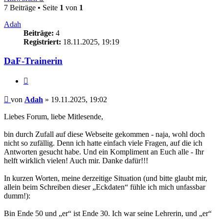
7 Beiträge • Seite
1
von
1
Adah
Beiträge:
4
Registriert:
18.11.2025, 19:19
DaF-Trainerin
Zitieren
Beitrag
von
Adah
»
19.11.2025, 19:02
Liebes Forum, liebe Mitlesende,
bin durch Zufall auf diese Webseite gekommen - naja, wohl doch
nicht so zufällig. Denn ich hatte einfach viele Fragen, auf die ich
Antworten gesucht habe. Und ein Kompliment an Euch alle - Ihr
helft wirklich vielen! Auch mir. Danke dafür!!!
In kurzen Worten, meine derzeitige Situation (und bitte glaubt mir,
allein beim Schreiben dieser „Eckdaten“ fühle ich mich unfassbar
dumm!):
Bin Ende 50 und „er“ ist Ende 30. Ich war seine Lehrerin, und „er“