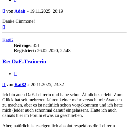
Beitrag
von
Adah
»
19.11.2025, 20:19
Danke Cimmone!
Nach
oben
Kat82
Beiträge:
351
Registriert:
26.02.2020, 22:48
Re: DaF-Trainerin
Zitieren
Beitrag
von
Kat82
»
20.11.2025, 23:32
Ich bin auch DaF-Lehrerin und habe schon Ähnliches erlebt. Zum
Glück hat seit mehreren Jahren keiner mehr versucht mir Avancen
zu machen, aber es ist natürlich schon vorgekommen und ich hatte
mich (leider auch schonmal darauf eingelassen). Hatte ich auch
damals hier im Forum etwas zu geschrieben.
Aber, natürlich ist es eigentlich absolut respektlos die Lehrerin