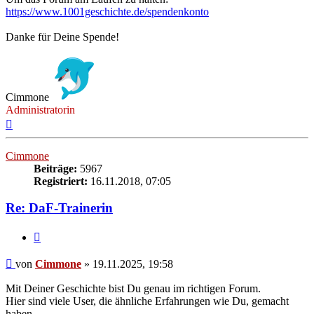
https://www.1001geschichte.de/spendenkonto
Danke für Deine Spende!
Cimmone
Administratorin
Nach
oben
Cimmone
Beiträge:
5967
Registriert:
16.11.2018, 07:05
Re: DaF-Trainerin
Zitieren
Beitrag
von
Cimmone
»
19.11.2025, 19:58
Mit Deiner Geschichte bist Du genau im richtigen Forum.
Hier sind viele User, die ähnliche Erfahrungen wie Du, gemacht
haben.