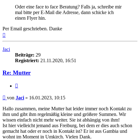
Oder eine face to face Beratung? Falls ja, schreibe mir
mal bitte per E-Mail die Adresse, dann schicke ich
einen Flyer hin.
Per Email geschrieben. Danke
Nach
oben
Jaci
Beiträge:
29
Registriert:
21.11.2020, 16:51
Re: Mutter
Zitieren
Beitrag
von
Jaci
»
16.01.2023, 10:15
Hallo zusammen, meine Mutter hat leider immer noch Kontakt zu
ihm und gibt ihm regelmäßig kleine und größere Summen. Wir
wissen einfach nicht mehr weiter. Sie ist abhängig von ihm!
Ist hier vielleicht jemand aus Freiburg, bei dem er dies auch schon
gemacht hat oder er noch in Kontakt ist? Er ist aus Gambia und
wohnt im Moment in Umkirch. Vielen Dank.