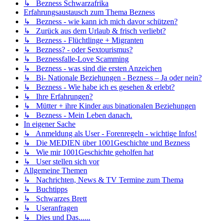
↳ Bezness Schwarzafrika
Erfahrungsaustausch zum Thema Bezness
↳ Bezness - wie kann ich mich davor schützen?
↳ Zurück aus dem Urlaub & frisch verliebt?
↳ Bezness - Flüchtlinge + Migranten
↳ Bezness? - oder Sextourismus?
↳ Beznessfalle-Love Scamming
↳ Bezness - was sind die ersten Anzeichen
↳ Bi- Nationale Beziehungen - Bezness – Ja oder nein?
↳ Bezness - Wie habe ich es gesehen & erlebt?
↳ Ihre Erfahrungen?
↳ Mütter + ihre Kinder aus binationalen Beziehungen
↳ Bezness - Mein Leben danach.
In eigener Sache
↳ Anmeldung als User - Forenregeln - wichtige Infos!
↳ Die MEDIEN über 1001Geschichte und Bezness
↳ Wie mir 1001Geschichte geholfen hat
↳ User stellen sich vor
Allgemeine Themen
↳ Nachrichten, News & TV Termine zum Thema
↳ Buchtipps
↳ Schwarzes Brett
↳ Useranfragen
↳ Dies und Das......