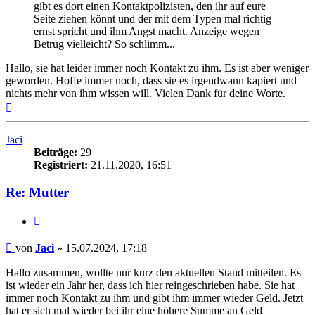
gibt es dort einen Kontaktpolizisten, den ihr auf eure
Seite ziehen könnt und der mit dem Typen mal richtig
ernst spricht und ihm Angst macht. Anzeige wegen
Betrug vielleicht? So schlimm...
Hallo, sie hat leider immer noch Kontakt zu ihm. Es ist aber weniger
geworden. Hoffe immer noch, dass sie es irgendwann kapiert und
nichts mehr von ihm wissen will. Vielen Dank für deine Worte.
Nach
oben
Jaci
Beiträge:
29
Registriert:
21.11.2020, 16:51
Re: Mutter
Zitieren
Beitrag
von
Jaci
»
15.07.2024, 17:18
Hallo zusammen, wollte nur kurz den aktuellen Stand mitteilen. Es
ist wieder ein Jahr her, dass ich hier reingeschrieben habe. Sie hat
immer noch Kontakt zu ihm und gibt ihm immer wieder Geld. Jetzt
hat er sich mal wieder bei ihr eine höhere Summe an Geld