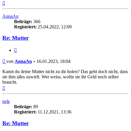
Nach
oben
AnnaAn
Beiträge:
366
Registriert:
25.04.2022, 12:09
Re: Mutter
Zitieren
Beitrag
von
AnnaAn
»
16.01.2023, 18:04
Kannt du deine Mutter nicht zu dir holen? Das geht doch nicht, dass
sie ihm alles zuwirft. Wer weiss, wofür sie ihr Geld noch selber
braucht.
Nach
oben
nele
Beiträge:
89
Registriert:
11.12.2021, 13:36
Re: Mutter