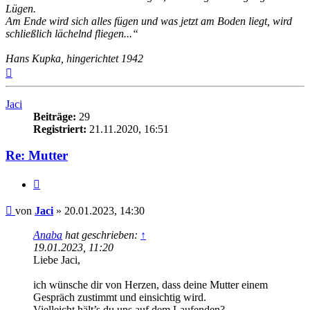
Lügen.
Am Ende wird sich alles fügen und was jetzt am Boden liegt, wird
schließlich lächelnd fliegen...“
Hans Kupka, hingerichtet 1942
Nach
oben
Jaci
Beiträge:
29
Registriert:
21.11.2020, 16:51
Re: Mutter
Zitieren
Beitrag
von
Jaci
»
20.01.2023, 14:30
Anaba
hat geschrieben:
↑
19.01.2023, 11:20
Liebe Jaci,
ich wünsche dir von Herzen, dass deine Mutter einem
Gespräch zustimmt und einsichtig wird.
Vielleicht hält’s du uns auf dem Laufenden?