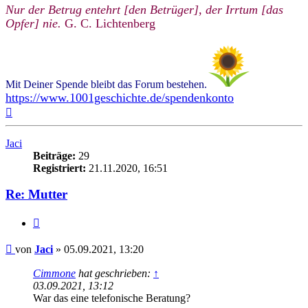
Nur der Betrug entehrt [den Betrüger], der Irrtum [das
Opfer] nie.
G. C. Lichtenberg
Mit Deiner Spende bleibt das Forum bestehen.
https://www.1001geschichte.de/spendenkonto
Nach
oben
Jaci
Beiträge:
29
Registriert:
21.11.2020, 16:51
Re: Mutter
Zitieren
Beitrag
von
Jaci
»
05.09.2021, 13:20
Cimmone
hat geschrieben:
↑
03.09.2021, 13:12
War das eine telefonische Beratung?