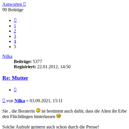
Antworten
99 Beiträge
Vorherige
1
2
3
4
5
Nilka
Beiträge:
5377
Registriert:
22.01.2012, 14:50
Re: Mutter
Zitieren
Beitrag
von
Nilka
»
03.09.2021, 15:11
Sie , die Beraterin
ist bestimmt auch dafür, dass die Alten ihr Erbe
den Flüchtlingen hinterlassen
Solche Aufrufe geistern auch schon durch die Presse!