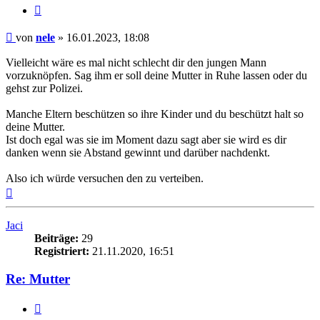
Zitieren
Beitrag
von
nele
»
16.01.2023, 18:08
Vielleicht wäre es mal nicht schlecht dir den jungen Mann
vorzuknöpfen. Sag ihm er soll deine Mutter in Ruhe lassen oder du
gehst zur Polizei.
Manche Eltern beschützen so ihre Kinder und du beschützt halt so
deine Mutter.
Ist doch egal was sie im Moment dazu sagt aber sie wird es dir
danken wenn sie Abstand gewinnt und darüber nachdenkt.
Also ich würde versuchen den zu verteiben.
Nach
oben
Jaci
Beiträge:
29
Registriert:
21.11.2020, 16:51
Re: Mutter
Zitieren