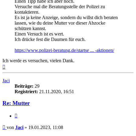
Einen Tipp habe ich aber noch.
Versuche mal die Beratungsstelle der Polizei zu
kontaktieren.
Es ist ja keine Anzeige, sondern du willst dich beraten
lassen, wie du deine Mutter vor dieser Abzocke
schützen kannst.
Einen Versuch ist es wert.
Ich drücke fest die Daumen für euch.
https://www.polizei-beratung.de/startse ... -aktionen/
Ich werde es versuchen, vielen Dank.
Nach
oben
Jaci
Beiträge:
29
Registriert:
21.11.2020, 16:51
Re: Mutter
Zitieren
Beitrag
von
Jaci
»
19.01.2023, 11:08