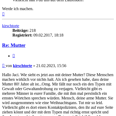
Werde ich machen.
Nach
oben
kirschtorte
Beiträge:
218
Registriert:
09.02.2017, 18:18
Re: Mutter
Zitieren
Beitrag
von
kirschtorte
»
21.02.2023, 15:56
Hallo Jaci. Wie sieht es jetzt aus mit deiner Mutter? Diese Menschen
machen wirklich vor nichts halt. Als ich gesehen habe, dass deine
Mutter 80! Jahre alt ist...Omg. Mir fällt nur noch ein den Typen mit
Gewalt oder Gewaltandrohung zu verjagen. Vielleicht gibt es
mehrere Männer in eurer Familie, die mit ihm mal persönlich ein
ernstes Wörtchen sprechen würden. Mensch, deine arme Mutter. Sie
wird ausgenommen wie eine Weihnachtsgans. Tut mir so leid.
Vielleicht gibt es dort einen Kontaktpolizisten, den ihr auf eure Seite
ziehen könnt und der mit dem Typen mal richtig ernst spricht und