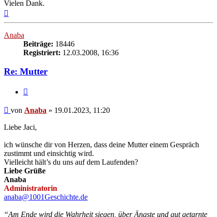
Vielen Dank.
Nach
oben
Anaba
Beiträge:
18446
Registriert:
12.03.2008, 16:36
Re: Mutter
Zitieren
Beitrag
von
Anaba
»
19.01.2023, 11:20
Liebe Jaci,
ich wünsche dir von Herzen, dass deine Mutter einem Gespräch
zustimmt und einsichtig wird.
Vielleicht hält’s du uns auf dem Laufenden?
Liebe Grüße
Anaba
Administratorin
anaba@1001Geschichte.de
“Am Ende wird die Wahrheit siegen, über Ängste und gut getarnte