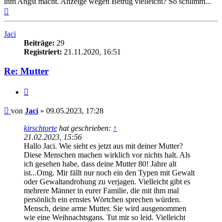
ihm Angst macht. Anzeige wegen Betrug vielleicht? So schlimm...
Nach
oben
Jaci
Beiträge:
29
Registriert:
21.11.2020, 16:51
Re: Mutter
Zitieren
Beitrag
von
Jaci
»
09.05.2023, 17:28
kirschtorte
hat geschrieben:
↑
21.02.2023, 15:56
Hallo Jaci. Wie sieht es jetzt aus mit deiner Mutter?
Diese Menschen machen wirklich vor nichts halt. Als
ich gesehen habe, dass deine Mutter 80! Jahre alt
ist...Omg. Mir fällt nur noch ein den Typen mit Gewalt
oder Gewaltandrohung zu verjagen. Vielleicht gibt es
mehrere Männer in eurer Familie, die mit ihm mal
persönlich ein ernstes Wörtchen sprechen würden.
Mensch, deine arme Mutter. Sie wird ausgenommen
wie eine Weihnachtsgans. Tut mir so leid. Vielleicht