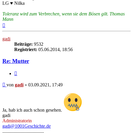
LG ♥ Nilka
Toleranz wird zum Verbrechen, wenn sie dem Bösen gilt. Thomas
Mann
Nach
oben
gadi
Beiträge:
9532
Registriert:
05.06.2014, 18:56
Re: Mutter
Zitieren
Beitrag
von
gadi
»
03.09.2021, 17:49
Ja, hab ich auch schon gesehen.
gadi
Administratorin
gadi@1001Geschichte.de
...................................