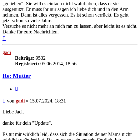
„geliehen“. Sie will es einfach nicht wahrhaben, dass er sie
ausgenutzt. Er muss ihr nur sagen ich liebe dich und in den Arm
nehmen. Dann ist alles vergessen. Es ist schon verrückt. Es geht
jetzt schon so viele Jahre.
Versuche es nicht mehr an mich ran zu lassen, aber leicht ist es nicht.
Danke für eure Nachrichten.
Nach
oben
gadi
Beiträge:
9532
Registriert:
05.06.2014, 18:56
Re: Mutter
Zitieren
Beitrag
von
gadi
»
15.07.2024, 18:31
Liebe Jaci,
danke für dein "Update".
Es tut mir wirklich leid, dass sich die Situation deiner Mama nicht
wirklich geändert hat. Das muss so schwer sein für dich. Ich