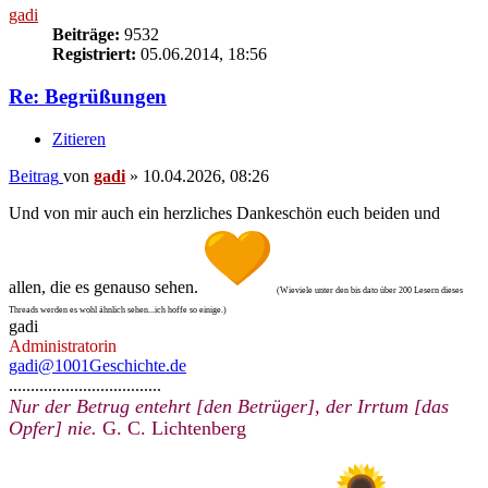
gadi
Beiträge:
9532
Registriert:
05.06.2014, 18:56
Re: Begrüßungen
Zitieren
Beitrag
von
gadi
»
10.04.2026, 08:26
Und von mir auch ein herzliches Dankeschön euch beiden und
allen, die es genauso sehen.
(Wieviele unter den bis dato über 200 Lesern dieses
Threads werden es wohl ähnlich sehen...ich hoffe so einige.)
gadi
Administratorin
gadi@1001Geschichte.de
...................................
Nur der Betrug entehrt [den Betrüger], der Irrtum [das
Opfer] nie.
G. C. Lichtenberg