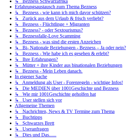
↳ Bezness Schwarzafrika
Erfahrungsaustausch zum Thema Bezness
↳ Bezness - wie kann ich mich davor schützen?
↳ Zurück aus dem Urlaub & frisch verliebt?
↳ Bezness - Flüchtlinge + Migranten
↳ Bezness? - oder Sextourismus?
↳ Beznessfalle-Love Scamming
↳ Bezness - was sind die ersten Anzeichen
↳ Bi- Nationale Beziehungen - Bezness – Ja oder nein?
↳ Bezness - Wie habe ich es gesehen & erlebt?
↳ Ihre Erfahrungen?
↳ Mütter + ihre Kinder aus binationalen Beziehungen
↳ Bezness - Mein Leben danach.
In eigener Sache
↳ Anmeldung als User - Forenregeln - wichtige Infos!
↳ Die MEDIEN über 1001Geschichte und Bezness
↳ Wie mir 1001Geschichte geholfen hat
↳ User stellen sich vor
Allgemeine Themen
↳ Nachrichten, News & TV Termine zum Thema
↳ Buchtipps
↳ Schwarzes Brett
↳ Useranfragen
↳ Dies und Das......