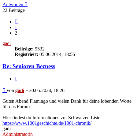
Antworten
22 Beiträge
Vorherige
1
2
gadi
Beiträge:
9532
Registriert:
05.06.2014, 18:56
Re: Senioren Bezness
Zitieren
Beitrag
von
gadi
»
30.05.2024, 18:26
Guten Abend Flamingo und vielen Dank für deine lobenden Worte
für das Forum.
Hier findest du Informationen zur Schwarzen Liste:
https://www.1001geschichte.de/1001-chronik/
gadi
Administratorin