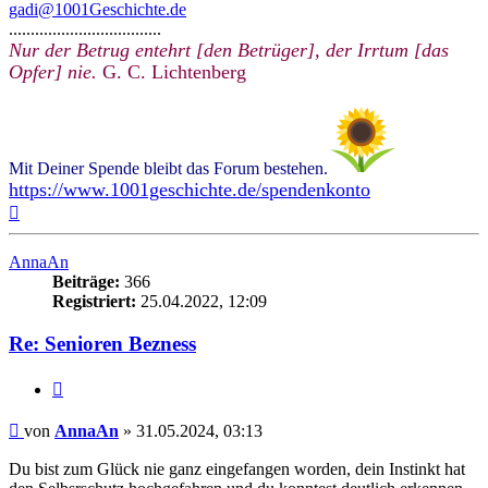
gadi@1001Geschichte.de
...................................
Nur der Betrug entehrt [den Betrüger], der Irrtum [das
Opfer] nie.
G. C. Lichtenberg
Mit Deiner Spende bleibt das Forum bestehen.
https://www.1001geschichte.de/spendenkonto
Nach
oben
AnnaAn
Beiträge:
366
Registriert:
25.04.2022, 12:09
Re: Senioren Bezness
Zitieren
Beitrag
von
AnnaAn
»
31.05.2024, 03:13
Du bist zum Glück nie ganz eingefangen worden, dein Instinkt hat