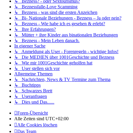
↳ Bezness? - oder Sextourismus?
↳ Beznessfalle-Love Scamming
↳ Bezness - was sind die ersten Anzeichen
↳ Bi- Nationale Beziehungen - Bezness – Ja oder nein?
↳ Bezness - Wie habe ich es gesehen & erlebt?
↳ Ihre Erfahrungen?
↳ Mütter + ihre Kinder aus binationalen Beziehungen
↳ Bezness - Mein Leben danach.
In eigener Sache
↳ Anmeldung als User - Forenregeln - wichtige Infos!
↳ Die MEDIEN über 1001Geschichte und Bezness
↳ Wie mir 1001Geschichte geholfen hat
↳ User stellen sich vor
Allgemeine Themen
↳ Nachrichten, News & TV Termine zum Thema
↳ Buchtipps
↳ Schwarzes Brett
↳ Useranfragen
↳ Dies und Das......
Foren-Übersicht
Alle Zeiten sind
UTC+02:00
Alle Cookies löschen
Das Team