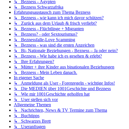
↳ Bezness - Ägypten
↳ Bezness Schwarzafrika
Erfahrungsaustausch zum Thema Bezness
↳ Bezness - wie kann ich mich davor schützen?
↳ Zurück aus dem Urlaub & frisch verliebt?
↳ Bezness - Flüchtlinge + Migranten
↳ Bezness? - oder Sextourismus?
↳ Beznessfalle-Love Scamming
↳ Bezness - was sind die ersten Anzeichen
↳ Bi- Nationale Beziehungen - Bezness – Ja oder nein?
↳ Bezness - Wie habe ich es gesehen & erlebt?
↳ Ihre Erfahrungen?
↳ Mütter + ihre Kinder aus binationalen Beziehungen
↳ Bezness - Mein Leben danach.
In eigener Sache
↳ Anmeldung als User - Forenregeln - wichtige Infos!
↳ Die MEDIEN über 1001Geschichte und Bezness
↳ Wie mir 1001Geschichte geholfen hat
↳ User stellen sich vor
Allgemeine Themen
↳ Nachrichten, News & TV Termine zum Thema
↳ Buchtipps
↳ Schwarzes Brett
↳ Useranfragen