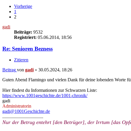
Vorherige
1
2
gadi
Beiträge:
9532
Registriert:
05.06.2014, 18:56
Re: Senioren Bezness
Zitieren
Beitrag
von
gadi
»
30.05.2024, 18:26
Guten Abend Flamingo und vielen Dank für deine lobenden Worte fü
Hier findest du Informationen zur Schwarzen Liste:
https://www.1001geschichte.de/1001-chronik/
gadi
Administratorin
gadi@1001Geschichte.de
...................................
Nur der Betrug entehrt [den Betrüger], der Irrtum [das Opfe