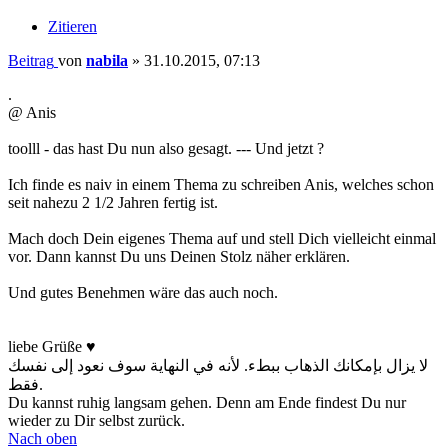
Zitieren
Beitrag
von
nabila
»
31.10.2015, 07:13
.
@ Anis
toolll - das hast Du nun also gesagt. --- Und jetzt ?
Ich finde es naiv in einem Thema zu schreiben Anis, welches schon
seit nahezu 2 1/2 Jahren fertig ist.
Mach doch Dein eigenes Thema auf und stell Dich vielleicht einmal
vor. Dann kannst Du uns Deinen Stolz näher erklären.
Und gutes Benehmen wäre das auch noch.
liebe Grüße ♥
لا يزال بإمكانك الذهاب ببطء. لأنه في النهاية سوف نعود إلى نفسك
فقط.
Du kannst ruhig langsam gehen. Denn am Ende findest Du nur
wieder zu Dir selbst zurück.
Nach oben