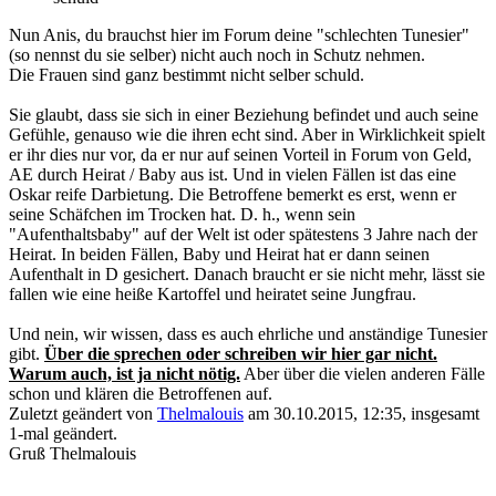
Nun Anis, du brauchst hier im Forum deine "schlechten Tunesier"
(so nennst du sie selber) nicht auch noch in Schutz nehmen.
Die Frauen sind ganz bestimmt nicht selber schuld.
Sie glaubt, dass sie sich in einer Beziehung befindet und auch seine
Gefühle, genauso wie die ihren echt sind. Aber in Wirklichkeit spielt
er ihr dies nur vor, da er nur auf seinen Vorteil in Forum von Geld,
AE durch Heirat / Baby aus ist. Und in vielen Fällen ist das eine
Oskar reife Darbietung. Die Betroffene bemerkt es erst, wenn er
seine Schäfchen im Trocken hat. D. h., wenn sein
"Aufenthaltsbaby" auf der Welt ist oder spätestens 3 Jahre nach der
Heirat. In beiden Fällen, Baby und Heirat hat er dann seinen
Aufenthalt in D gesichert. Danach braucht er sie nicht mehr, lässt sie
fallen wie eine heiße Kartoffel und heiratet seine Jungfrau.
Und nein, wir wissen, dass es auch ehrliche und anständige Tunesier
gibt.
Über die sprechen oder schreiben wir hier gar nicht.
Warum auch, ist ja nicht nötig.
Aber über die vielen anderen Fälle
schon und klären die Betroffenen auf.
Zuletzt geändert von
Thelmalouis
am 30.10.2015, 12:35, insgesamt
1-mal geändert.
Gruß Thelmalouis