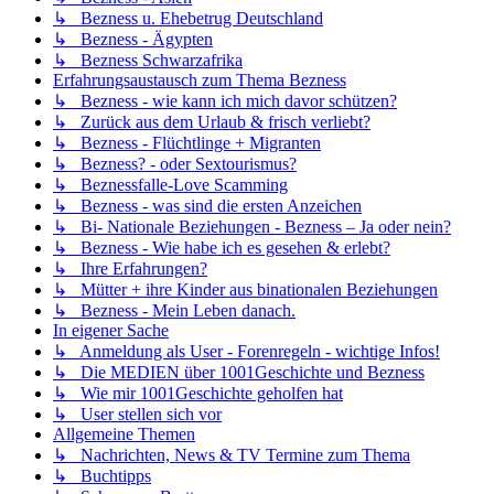
↳ Bezness u. Ehebetrug Deutschland
↳ Bezness - Ägypten
↳ Bezness Schwarzafrika
Erfahrungsaustausch zum Thema Bezness
↳ Bezness - wie kann ich mich davor schützen?
↳ Zurück aus dem Urlaub & frisch verliebt?
↳ Bezness - Flüchtlinge + Migranten
↳ Bezness? - oder Sextourismus?
↳ Beznessfalle-Love Scamming
↳ Bezness - was sind die ersten Anzeichen
↳ Bi- Nationale Beziehungen - Bezness – Ja oder nein?
↳ Bezness - Wie habe ich es gesehen & erlebt?
↳ Ihre Erfahrungen?
↳ Mütter + ihre Kinder aus binationalen Beziehungen
↳ Bezness - Mein Leben danach.
In eigener Sache
↳ Anmeldung als User - Forenregeln - wichtige Infos!
↳ Die MEDIEN über 1001Geschichte und Bezness
↳ Wie mir 1001Geschichte geholfen hat
↳ User stellen sich vor
Allgemeine Themen
↳ Nachrichten, News & TV Termine zum Thema
↳ Buchtipps