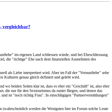
- vergleichbar?
rnunftehe" im eigenen Land schliessen würde, und bei Eheschliessung
 Ziel, die "richtige" Ehe nach dem finanziellen Ausnehmen des
ell als Liebe interpretiert wird. Aber im Fall der "Vernunftehe" sehe
en Kulturen genau gleich definiert und gelebt wird.
d wo beiden Seiten klar ist, dass es eher ein "Geschäft" ist, also eher
r, die nur für den Sextourismus da runter fliegen, und denen das
, und ist "noch richtig Frau". In einschlägigen "Partnervermittlungen"
rn (wahrscheinlich werden die Wenigsten hier im Forum solche Leute