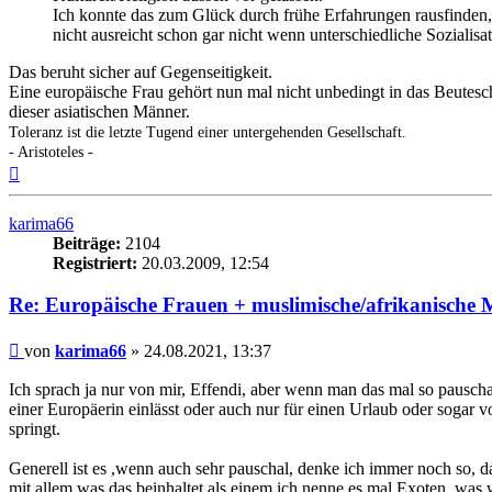
Ich konnte das zum Glück durch frühe Erfahrungen rausfinden,
nicht ausreicht schon gar nicht wenn unterschiedliche Sozialisa
Das beruht sicher auf Gegenseitigkeit.
Eine europäische Frau gehört nun mal nicht unbedingt in das Beutes
dieser asiatischen Männer.
Toleranz ist die letzte Tugend einer untergehenden Gesellschaft.
- Aristoteles -
Nach
oben
karima66
Beiträge:
2104
Registriert:
20.03.2009, 12:54
Re: Europäische Frauen + muslimische/afrikanische M
Beitrag
von
karima66
»
24.08.2021, 13:37
Ich sprach ja nur von mir, Effendi, aber wenn man das mal so pausch
einer Europäerin einlässt oder auch nur für einen Urlaub oder sogar 
springt.
Generell ist es ,wenn auch sehr pauschal, denke ich immer noch so, 
mit allem was das beinhaltet als einem ich nenne es mal Exoten, was wi