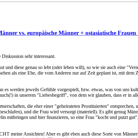
änner vs. europäische Männer + ostasiatische Frauen 
 Diskussion sehr interessant.
t und diese genau so lebt (oder leben will), so wie sie auch eine "Ve
 sehen als eine Ehe, die vom Anderen nur auf Zeit geplant ist, mit dem
 es werden jeweils Gefühle vorgespielt, bzw. etwas, was von uns kultur
uch(!) in unserem "Liebesbegriff", von dem wir glauben, dass er in all
erschaften, die eher einer "geheirateten Prostituierten" entsprechen, un
chlafen), und die Frau wird versorgt (materiell). Es gibt genug Männe
lin mitbringen und hier finanzieren, so eine Frau "kocht und putzt gut"
s NICHT meine Ansichten! Aber es gibt eben auch diese Sorte von Männe