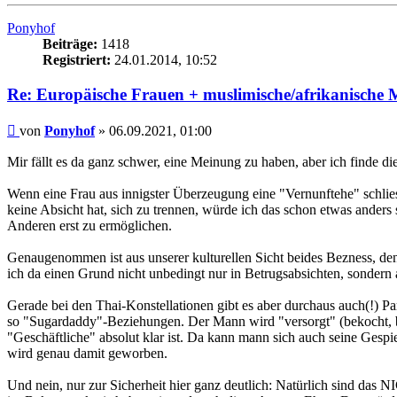
oben
Ponyhof
Beiträge:
1418
Registriert:
24.01.2014, 10:52
Re: Europäische Frauen + muslimische/afrikanische M
Beitrag
von
Ponyhof
»
06.09.2021, 01:00
Mir fällt es da ganz schwer, eine Meinung zu haben, aber ich finde die
Wenn eine Frau aus innigster Überzeugung eine "Vernunftehe" schliess
keine Absicht hat, sich zu trennen, würde ich das schon etwas anders
Anderen erst zu ermöglichen.
Genaugenommen ist aus unserer kulturellen Sicht beides Bezness, denn
ich da einen Grund nicht unbedingt nur in Betrugsabsichten, sondern a
Gerade bei den Thai-Konstellationen gibt es aber durchaus auch(!) Partn
so "Sugardaddy"-Beziehungen. Der Mann wird "versorgt" (bekocht, bes
"Geschäftliche" absolut klar ist. Da kann mann sich auch seine Gespie
wird genau damit geworben.
Und nein, nur zur Sicherheit hier ganz deutlich: Natürlich sind da