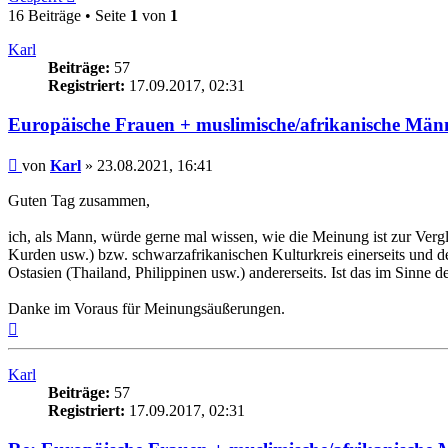
16 Beiträge • Seite
1
von
1
Karl
Beiträge:
57
Registriert:
17.09.2017, 02:31
Europäische Frauen + muslimische/afrikanische Männe
Beitrag
von
Karl
»
23.08.2021, 16:41
Guten Tag zusammen,
ich, als Mann, würde gerne mal wissen, wie die Meinung ist zur Ver
Kurden usw.) bzw. schwarzafrikanischen Kulturkreis einerseits und 
Ostasien (Thailand, Philippinen usw.) andererseits. Ist das im Sinne
Danke im Voraus für Meinungsäußerungen.
Nach
oben
Karl
Beiträge:
57
Registriert:
17.09.2017, 02:31