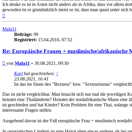
Ich denke es ist in Asien nicht anders als in Afrika, dass vor alle
geworden ist es grundsätzlich meist so ist, dass man quasi unter sich 
Nach
oben
Mafa11
Beiträge:
99
Registriert:
15.04.2016, 07:52
Re: Europäische Frauen + muslimische/afrikanische M
Beitrag
von
Mafa11
»
30.08.2021, 09:30
Karl
hat geschrieben:
↑
23.08.2021, 16:41
Ist das im Sinne des "Bezness" bzw. "Sextourismus" vergleich
Das ist nicht vergleichbar. Man braucht sich nur mal die jeweiligen
heiratet eine Thailänderin? Heiratet der nordafrikanische Mann eine ä
ist geschieden und hat Kinder? Kein Problem für eine Thai, solange si
interessante Fragen stellen.
Ausgehend davon ist der Fall europäische Frau + muslimisch nordafri
In ostasiatischen Ländern ist eine Heirat eben etwas anderes als bei 