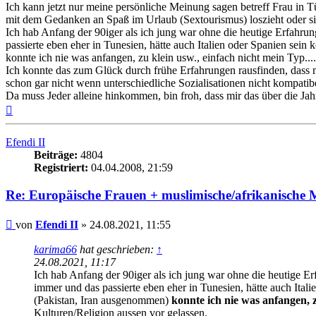
Ich kann jetzt nur meine persönliche Meinung sagen betreff Frau in 
mit dem Gedanken an Spaß im Urlaub (Sextourismus) loszieht oder sic
Ich hab Anfang der 90iger als ich jung war ohne die heutige Erfahru
passierte eben eher in Tunesien, hätte auch Italien oder Spanien se
konnte ich nie was anfangen, zu klein usw., einfach nicht mein Typ..
Ich konnte das zum Glück durch frühe Erfahrungen rausfinden, dass m
schon gar nicht wenn unterschiedliche Sozialisationen nicht kompatibe
Da muss Jeder alleine hinkommen, bin froh, dass mir das über die Jahr
Nach
oben
Efendi II
Beiträge:
4804
Registriert:
04.04.2008, 21:59
Re: Europäische Frauen + muslimische/afrikanische M
Beitrag
von
Efendi II
»
24.08.2021, 11:55
karima66
hat geschrieben:
↑
24.08.2021, 11:17
Ich hab Anfang der 90iger als ich jung war ohne die heutige E
immer und das passierte eben eher in Tunesien, hätte auch Ita
(Pakistan, Iran ausgenommen)
konnte ich nie was anfangen, zu
Kulturen/Religion aussen vor gelassen.