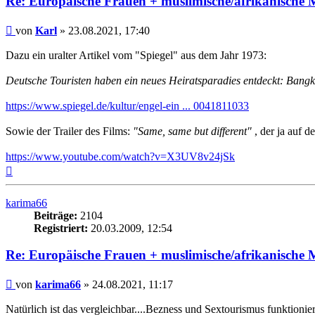
Re: Europäische Frauen + muslimische/afrikanische M
Beitrag
von
Karl
»
23.08.2021, 17:40
Dazu ein uralter Artikel vom "Spiegel" aus dem Jahr 1973:
Deutsche Touristen haben ein neues Heiratsparadies entdeckt: Bang
https://www.spiegel.de/kultur/engel-ein ... 0041811033
Sowie der Trailer des Films:
"Same, same but different"
, der ja auf 
https://www.youtube.com/watch?v=X3UV8v24jSk
Nach
oben
karima66
Beiträge:
2104
Registriert:
20.03.2009, 12:54
Re: Europäische Frauen + muslimische/afrikanische M
Beitrag
von
karima66
»
24.08.2021, 11:17
Natürlich ist das vergleichbar....Bezness und Sextourismus funktion