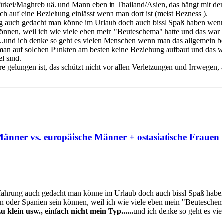
Türkei/Maghreb uä. und Mann eben in Thailand/Asien, das hängt mit de
h auf eine Beziehung einlässt wenn man dort ist (meist Bezness ).
ng auch gedacht man könne im Urlaub doch auch bissl Spaß haben wenn e
in können, weil ich wie viele eben mein "Beuteschema" hatte und das w
....und ich denke so geht es vielen Menschen wenn man das allgemein be
an auf solchen Punkten am besten keine Beziehung aufbaut und das was
l sind.
e gelungen ist, das schützt nicht vor allen Verletzungen und Irrwegen, 
änner vs. europäische Männer + ostasiatische Frauen 
rfahrung auch gedacht man könne im Urlaub doch auch bissl Spaß haben w
lien oder Spanien sein können, weil ich wie viele eben mein "Beutesch
 klein usw., einfach nicht mein Typ......
und ich denke so geht es vi