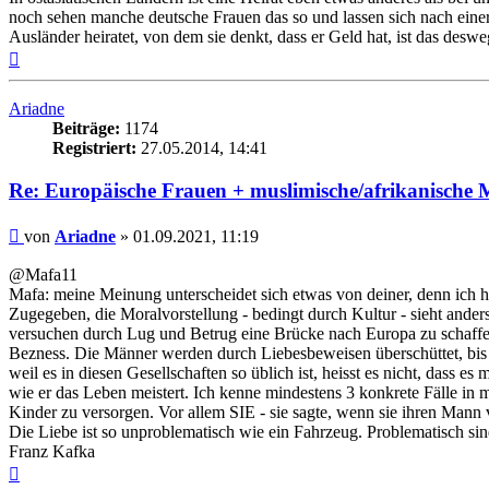
noch sehen manche deutsche Frauen das so und lassen sich nach einer
Ausländer heiratet, von dem sie denkt, dass er Geld hat, ist das desw
Nach
oben
Ariadne
Beiträge:
1174
Registriert:
27.05.2014, 14:41
Re: Europäische Frauen + muslimische/afrikanische M
Beitrag
von
Ariadne
»
01.09.2021, 11:19
@Mafa11
Mafa: meine Meinung unterscheidet sich etwas von deiner, denn ich hat
Zugegeben, die Moralvorstellung - bedingt durch Kultur - sieht ander
versuchen durch Lug und Betrug eine Brücke nach Europa zu schaffen. 
Bezness. Die Männer werden durch Liebesbeweisen überschüttet, bis d
weil es in diesen Gesellschaften so üblich ist, heisst es nicht, dass
wie er das Leben meistert. Ich kenne mindestens 3 konkrete Fälle i
Kinder zu versorgen. Vor allem SIE - sie sagte, wenn sie ihren Mann ve
Die Liebe ist so unproblematisch wie ein Fahrzeug. Problematisch sin
Franz Kafka
Nach