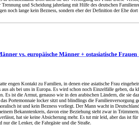
 Trennung und Scheidung jahrelang mit Hilfe des deutschen Familienre
egen noch lange kein Bezness, sondern eher der Definition der Ehe dort
änner vs. europäische Männer + ostasiatische Frauen 
te engen Kontakt zu Familien, in denen eine asiatische Frau eingeheira
s aus als bei uns in Europa. Es wird schon noch Einzelfälle geben, da 
Es ist die Armut, genauso wie in den arabischen Ländern, die sie dazu 
as Portemonnaie locker sitzt und blindlings die Familienversorgung ge
 es moralisch ist und kein Bezness vorliegt. Der Mann wacht in Deutsch
n meinem Bekanntenkreis, davon eine Beziehung steht zwar in Trümmern,
rlässt, hat sie keine Absicherung mehr. Es tut mir leid, aber das ist fü
d nur die Lenker, die Fahrgäste und die Straße.